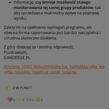
Informację,
czy istnieje możliwość stałego
monitorowania tej samej grupy produktów
, tak
aby sprzedawca miał realny wpływ na poprawę
wyniku.
Zależy mi na spełnieniu wymagań programu, ale
obecna forma raportowania jest bardzo nieczytelna i
utrudnia skuteczne działania.
Z góry dziękuję za rzetelną odpowiedź.
Pozdrawiam,
GANDER24_PL
@Syrena_zT
@N_Nitka28
@RaBarbar_ka
@MiMary
@w_kiw
i
@Sa_nova
@la_nika
@nat_not
@_HolaOla_
2
W PUNKT!
0
0
0
0