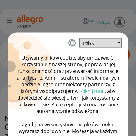
Zaloguj
Gadane
Używamy plików cookie, aby umożliwić Ci
korzystanie z naszej strony, poprawiać jej
funkcjonalność oraz przetwarzać informacje
Zaawansowani sprzedawcy
OPCJE
analityczne. Administratorem Twoich danych
będzie Allegro oraz niektórzy partnerzy, z
którymi współpracujemy.
Kliknij tutaj
, aby
dowiedzieć się więcej o tym, jak korzystamy z
WSZYSTKIE TEMATY
plików cookie. Po akceptacji strona zostanie
automatycznie odświeżona.
Niespójności w raportach Allegro
Zgodę na wykorzystywanie plików cookie
Ceny — prośba o wyjaśnienie
wyrażasz dobrowolnie. Możesz ją w każdym
zasad kwalifikacji