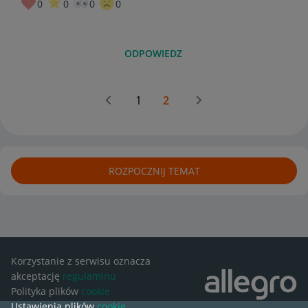
0
0
0
0
ODPOWIEDZ
1
2
ROZPOCZNIJ TEMAT
Korzystanie z serwisu oznacza
akceptację
regulaminu
Polityka plików
cookie
Ustawienia plików
cookie