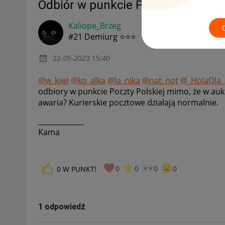
Odbiór w punkcie Poczta Polska
Kaliope_Brzeg
#21 Demiurg ⭐⭐⭐
‎22-05-2023
15:40
@w_kiwi
@ko_alka
@la_nika
@nat_not
@_HolaOla_
odbiory w punkcie Poczty Polskiej mimo, że w auk
awaria? Kurierskie pocztowe działają normalnie.
_____________
Kama
0
0
0
0
0
W PUNKT!
1 odpowiedź