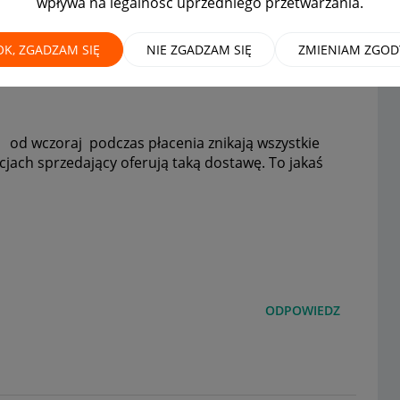
wpływa na legalność uprzedniego przetwarzania.
OK, ZGADZAM SIĘ
NIE ZGADZAM SIĘ
ZMIENIAM ZGOD
od wczoraj podczas płacenia znikają wszystkie
cjach sprzedający oferują taką dostawę. To jakaś
ODPOWIEDZ