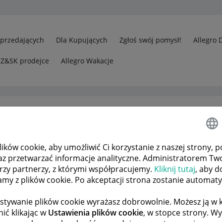
Sprzedających
Dla Kupujących
Zgłoś swój pomysł!
Allegro 
CZ&SK prodejce
Allegro Wakacje
ków cookie, aby umożliwić Ci korzystanie z naszej strony, p
rzedawcy
Odbiór w punkcie Poczta Polska
az przetwarzać informacje analityczne. Administratorem Tw
órzy partnerzy, z którymi współpracujemy.
Kliknij tutaj
, aby d
tamy z plików cookie. Po akceptacji strona zostanie automat
 TEMATÓW
POPRZEDNIA
NASTĘPNA
stywanie plików cookie wyrażasz dobrowolnie. Możesz ją 
ić klikając w
Ustawienia plików cookie
, w stopce strony. W