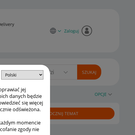
Delivery
Zaloguj
oprawiać jej
OPCJE
oich danych będzie
owiedzieć się więcej
ycznie odświeżona.
ROZPOCZNIJ TEMAT
w każdym momencie
ycofanie zgody nie