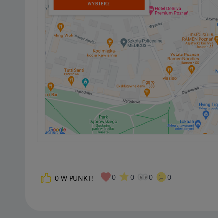
0
0
0
0
0
W PUNKT!