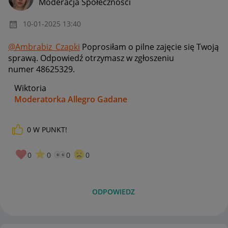
Moderacja Społeczności
‎10-01-2025
13:40
@Ambrabiz_Czapki
Poprosiłam o pilne zajęcie się Twoją
sprawą. Odpowiedź otrzymasz w zgłoszeniu
numer 48625329.
Wiktoria
Moderatorka Allegro Gadane
0
W PUNKT!
0
0
0
0
ODPOWIEDZ