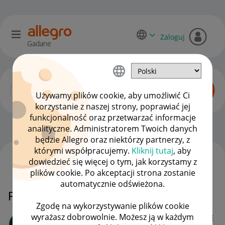
Zaloguj
Gadane
Używamy plików cookie, aby umożliwić Ci
korzystanie z naszej strony, poprawiać jej
funkcjonalność oraz przetwarzać informacje
Zaawansowani sprzedawcy
OPCJE
analityczne. Administratorem Twoich danych
będzie Allegro oraz niektórzy partnerzy, z
którymi współpracujemy.
Kliknij tutaj
, aby
dowiedzieć się więcej o tym, jak korzystamy z
WSZYSTKIE TEMATY
plików cookie. Po akceptacji strona zostanie
automatycznie odświeżona.
Przelewy24 zablokowane środki
Zgodę na wykorzystywanie plików cookie
wyrażasz dobrowolnie. Możesz ją w każdym
Ambrabiz_Czapki