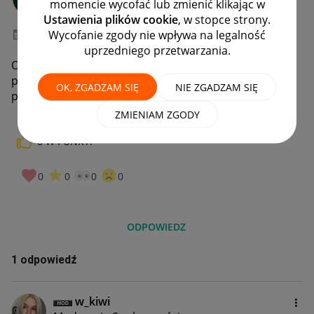
momencie wycofać lub zmienić klikając w
#7 Wielbiciel
Ustawienia plików cookie
, w stopce strony.
Wycofanie zgody nie wpływa na legalność
‎10-01-2025
11:33
uprzedniego przetwarzania.
Od kilku miesięcy nie mogę wypłacić środków z konta
przelewy24. Wszelkie przelewy weryfikacyjne zostały
OK, ZGADZAM SIĘ
NIE ZGADZAM SIĘ
ponownie zrealizowane. Prośba o pilną pomoc.
ZMIENIAM ZGODY
0
W PUNKT!
0
0
0
0
ODPOWIEDZ
1 odpowiedź
w_kiwi