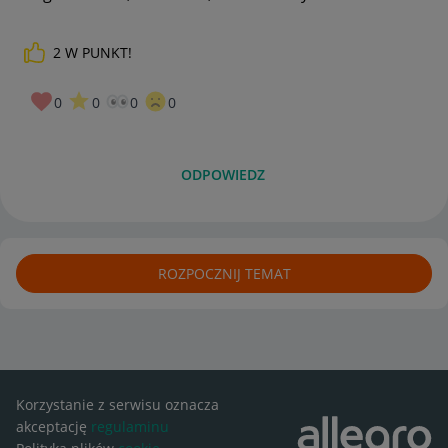
2
W PUNKT!
0
0
0
0
ODPOWIEDZ
ROZPOCZNIJ TEMAT
Korzystanie z serwisu oznacza
akceptację
regulaminu