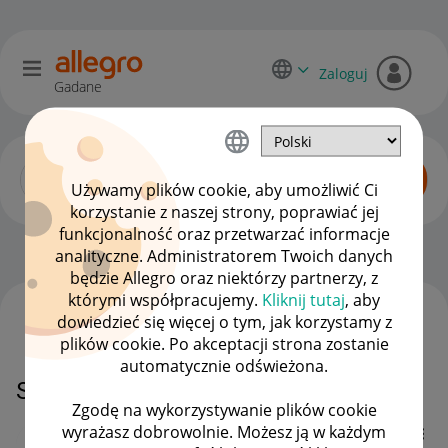
Zaloguj
Gadane
Używamy plików cookie, aby umożliwić Ci
korzystanie z naszej strony, poprawiać jej
funkcjonalność oraz przetwarzać informacje
Zaawansowani sprzedawcy
OPCJE
analityczne. Administratorem Twoich danych
będzie Allegro oraz niektórzy partnerzy, z
którymi współpracujemy.
Kliknij tutaj
, aby
dowiedzieć się więcej o tym, jak korzystamy z
WSZYSTKIE TEMATY
plików cookie. Po akceptacji strona zostanie
automatycznie odświeżona.
Szybka wysyłka - jakość sprzedaży
Zgodę na wykorzystywanie plików cookie
wyrażasz dobrowolnie. Możesz ją w każdym
bumper3