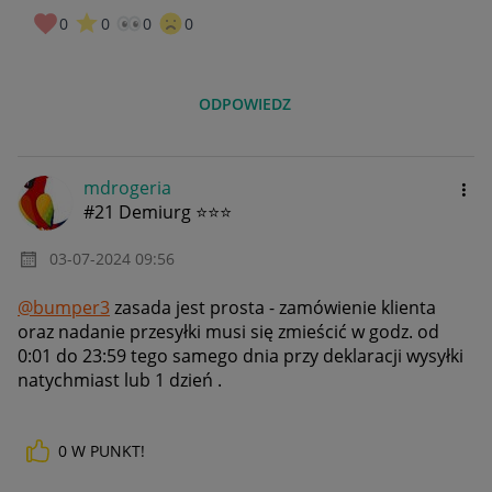
0
0
0
0
ODPOWIEDZ
mdrogeria
#21 Demiurg ⭐⭐⭐
‎03-07-2024
09:56
@bumper3
zasada jest prosta - zamówienie klienta
oraz nadanie przesyłki musi się zmieścić w godz. od
0:01 do 23:59 tego samego dnia przy deklaracji wysyłki
natychmiast lub 1 dzień .
0
W PUNKT!