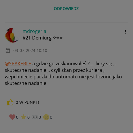
ODPOWIEDZ
mdrogeria
#21 Demiurg ⭐⭐⭐
‎03-07-2024
10:10
@SPAKERLE
a gdzie go zeskanowałeś ?.... liczy się ,,
skuteczne nadanie ,, czyli skan przez kuriera ,
wepchniecie paczki do automatu nie jest liczone jako
skuteczne nadanie
0
W PUNKT!
0
0
0
0