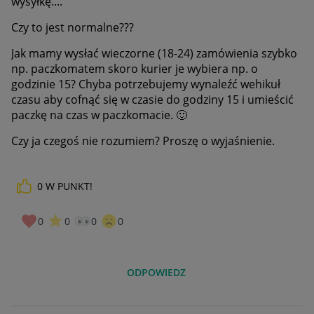
wysyłkę....
Czy to jest normalne???
Jak mamy wysłać wieczorne (18-24) zamówienia szybko
np. paczkomatem skoro kurier je wybiera np. o
godzinie 15? Chyba potrzebujemy wynaleźć wehikuł
czasu aby cofnąć się w czasie do godziny 15 i umieścić
paczkę na czas w paczkomacie.
🙂
Czy ja czegoś nie rozumiem? Proszę o wyjaśnienie.
0
W PUNKT!
0
0
0
0
ODPOWIEDZ