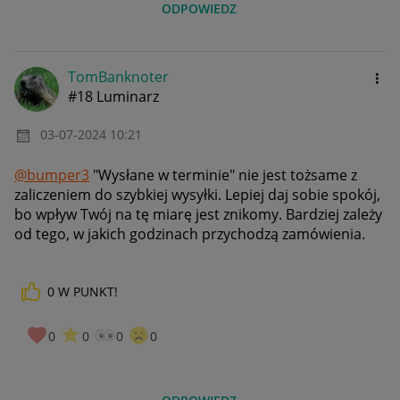
ODPOWIEDZ
TomBanknoter
#18 Luminarz
‎03-07-2024
10:21
@bumper3
"Wysłane w terminie" nie jest tożsame z
zaliczeniem do szybkiej wysyłki. Lepiej daj sobie spokój,
bo wpływ Twój na tę miarę jest znikomy. Bardziej zależy
od tego, w jakich godzinach przychodzą zamówienia.
0
W PUNKT!
0
0
0
0