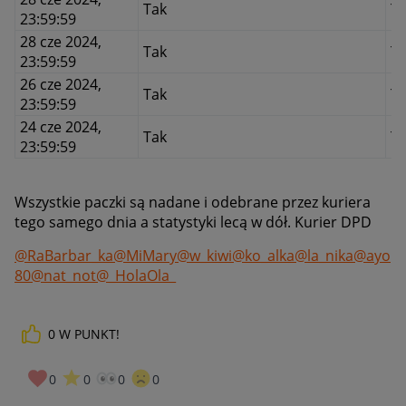
Tak
T
23:59:59
28 cze 2024,
Tak
T
23:59:59
26 cze 2024,
Tak
T
23:59:59
24 cze 2024,
Tak
T
23:59:59
Wszystkie paczki są nadane i odebrane przez kuriera
tego samego dnia a statystyki lecą w dół. Kurier DPD
@RaBarbar_ka
@MiMary
@w_kiwi
@ko_alka
@la_nika
@ayo
80
@nat_not
@_HolaOla_
0
W PUNKT!
0
0
0
0