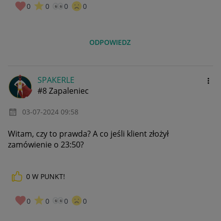
0
0
0
0
ODPOWIEDZ
SPAKERLE
#8 Zapaleniec
‎03-07-2024
09:58
Witam, czy to prawda? A co jeśli klient złożył
zamówienie o 23:50?
0
W PUNKT!
0
0
0
0