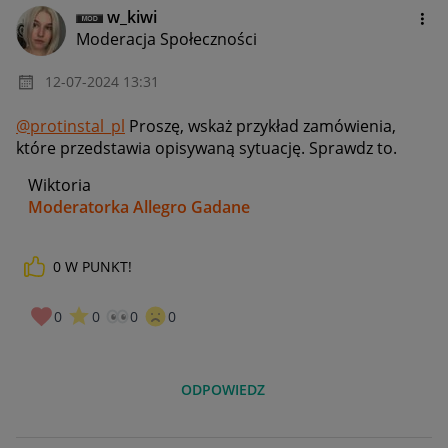
w_kiwi
Moderacja Społeczności
‎12-07-2024
13:31
@protinstal_pl
Proszę, wskaż przykład zamówienia,
które przedstawia opisywaną sytuację. Sprawdz to.
Wiktoria
Moderatorka Allegro Gadane
0
W PUNKT!
0
0
0
0
ODPOWIEDZ