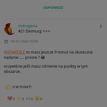
ODPOWIEDZ
mdrogeria
#21 Demiurg ⭐⭐⭐
‎03-07-2024
10:00
@SPAKERLE
to masz jeszcze 9 minut na skuteczne
nadanie ..... proste ?
😂
oczywiście jeśli masz ciśnienie na punkty w tym
obszarze .
0
W PUNKT!
0
0
0
0