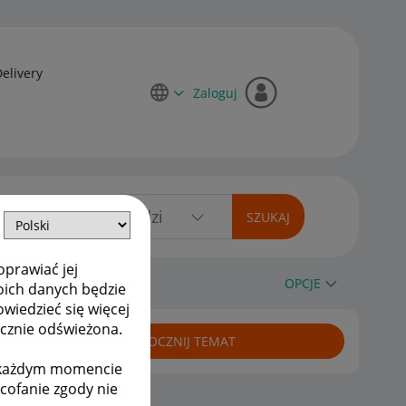
Delivery
Zaloguj
oprawiać jej
OPCJE
oich danych będzie
owiedzieć się więcej
ycznie odświeżona.
ROZPOCZNIJ TEMAT
w każdym momencie
ycofanie zgody nie