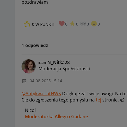
pozdrawiam
0
0
0
0
0
W PUNKT!
1 odpowiedź
N_Nitka28
Moderacja Społeczności
‎04-08-2025
15:14
@AntykwariatNWS
Dziękuje za Twoje uwagi. Na t
Cię do zgłoszenia tego pomysłu na
tej
stronie.
😉
Nicol
Moderatorka Allegro Gadane