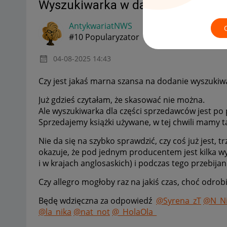
Wyszukiwarka w danych o produc
AntykwariatNWS
#10 Popularyzator
‎04-08-2025
14:43
Czy jest jakaś marna szansa na dodanie wyszuki
Już gdzieś czytałam, że skasować nie można.
Ale wyszukiwarka dla części sprzedawców jest po
Sprzedajemy książki używane, w tej chwili mamy ta
Nie da się na szybko sprawdzić, czy coś już jest, trz
okazuje, że pod jednym producentem jest kilka w
i w krajach anglosaskich) i podczas tego przebijani
Czy allegro mogłoby raz na jakiś czas, choć odro
Będę wdzięczna za odpowiedź
@Syrena_zT
@N_Ni
@la_nika
@nat_not
@_HolaOla_