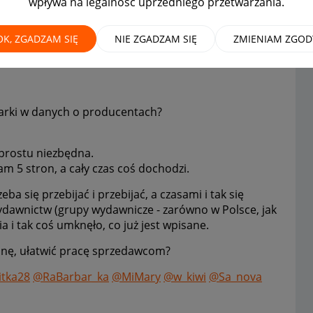
wpływa na legalność uprzedniego przetwarzania.
entach
OK, ZGADZAM SIĘ
NIE ZGADZAM SIĘ
ZMIENIAM ZGOD
warki w danych o producentach?
 prostu niezbędna.
m 5 stron, a cały czas coś dochodzi.
eba się przebijać i przebijać, a czasami i tak się
ydawnictw (grupy wydawnicze - zarówno w Polsce, jak
a i tak coś umknęło, co już jest wpisane.
binę, ułatwić pracę sprzedawcom?
tka28
@RaBarbar_ka
@MiMary
@w_kiwi
@Sa_nova