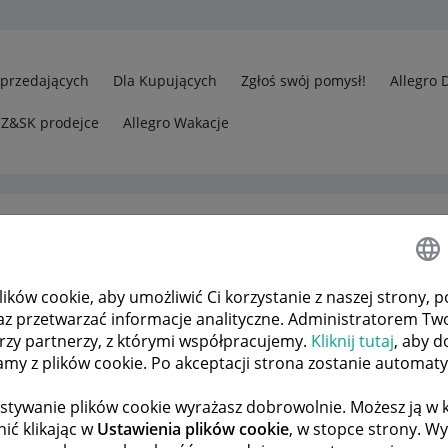
Sprzedających
Dla Kupujących
Zgłoś swój pomysł!
Allegro 
CZ&SK prodejce
Allegro Wakacje
ków cookie, aby umożliwić Ci korzystanie z naszej strony, p
 BOX 24/7 (AD) AD02HXJL98 brak dostawy
az przetwarzać informacje analityczne. Administratorem Tw
órzy partnerzy, z którymi współpracujemy.
Kliknij tutaj
, aby d
tamy z plików cookie. Po akceptacji strona zostanie automat
 TEMATÓW
POPRZEDNIA
NASTĘPNA
stywanie plików cookie wyrażasz dobrowolnie. Możesz ją 
ić klikając w
Ustawienia plików cookie
, w stopce strony. W