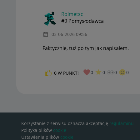
Rolmetsc
#9 Pomysłodawca
‎03-06-2026
09:56
Faktycznie, tuż po tym jak napisałem.
0
0
0
0
0
W PUNKT!
Korzystanie z serwisu oznacza akceptację
regulaminu
Polityka plików
cookie
Ustawienia plików
cookie