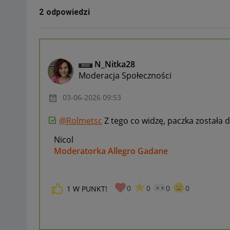
2 odpowiedzi
N_Nitka28
Moderacja Społeczności
‎03-06-2026
09:53
@Rolmetsc
Z tego co widzę, paczka została 
Nicol
Moderatorka Allegro Gadane
0
0
0
0
1
W PUNKT!