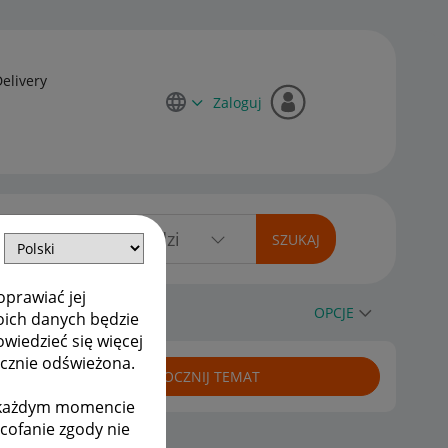
Delivery
Zaloguj
oprawiać jej
OPCJE
oich danych będzie
owiedzieć się więcej
ycznie odświeżona.
ROZPOCZNIJ TEMAT
w każdym momencie
ycofanie zgody nie