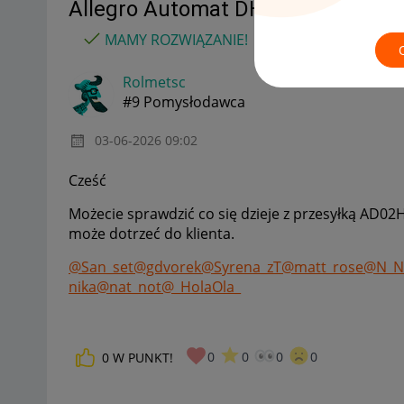
Allegro Automat DHL BOX 24/7 (
MAMY ROZWIĄZANIE!
Rolmetsc
#9 Pomysłodawca
‎03-06-2026
09:02
Cześć
Możecie sprawdzić co się dzieje z przesyłką AD02H
może dotrzeć do klienta.
@San_set
@gdvorek
@Syrena_zT
@matt_rose
@N_Ni
nika
@nat_not
@_HolaOla_
0
0
0
0
0
W PUNKT!