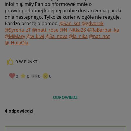
infolinią, miły Pan poinformował mnie o
prawdopodobnej kolejnej próbie dostarczenia paczki
dnia następnego. Tylko że kurier w ogóle nie reaguje.
Bardzo proszę o pomoc.
@San_set
@gdvorek
@Syrena_zT
@matt_rose
@N_Nitka28
@RaBarbar_ka
@MiMary
@w_kiwi
@Sa_nova
@la_nika
@nat_not
@_HolaOla_
0
W PUNKT!
0
0
0
0
ODPOWIEDZ
4 odpowiedzi