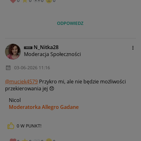
0
0
0
0
ODPOWIEDZ
N_Nitka28
Moderacja Społeczności
‎03-06-2026
11:16
@muciek4579
Przykro mi, ale nie będzie możliwości
przekierowania jej
😞
Nicol
Moderatorka Allegro Gadane
0
W PUNKT!