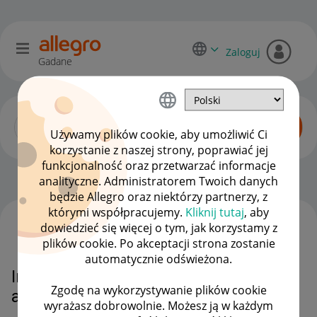
Zaloguj
Gadane
Używamy plików cookie, aby umożliwić Ci
korzystanie z naszej strony, poprawiać jej
funkcjonalność oraz przetwarzać informacje
Allegro Delivery
OPCJE
analityczne. Administratorem Twoich danych
będzie Allegro oraz niektórzy partnerzy, z
którymi współpracujemy.
Kliknij tutaj
, aby
dowiedzieć się więcej o tym, jak korzystamy z
WSZYSTKIE TEMATY
plików cookie. Po akceptacji strona zostanie
automatycznie odświeżona.
Informacja o statusie paczki
Zgodę na wykorzystywanie plików cookie
allegro one
wyrażasz dobrowolnie. Możesz ją w każdym