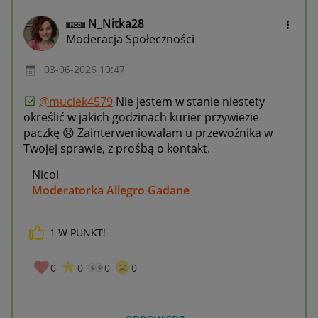
N_Nitka28
Moderacja Społeczności
‎03-06-2026
10:47
@muciek4579
Nie jestem w stanie niestety
określić w jakich godzinach kurier przywiezie
paczkę
😞
Zainterweniowałam u przewoźnika w
Twojej sprawie, z prośbą o kontakt.
Nicol
Moderatorka Allegro Gadane
1
W PUNKT!
0
0
0
0