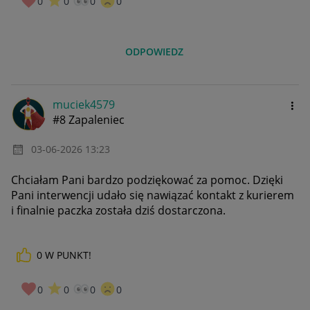
0
0
0
0
ODPOWIEDZ
muciek4579
#8 Zapaleniec
‎03-06-2026
13:23
Chciałam Pani bardzo podziękować za pomoc. Dzięki
Pani interwencji udało się nawiązać kontakt z kurierem
i finalnie paczka została dziś dostarczona.
0
W PUNKT!
0
0
0
0