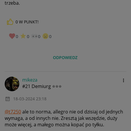
trzeba.
0
W PUNKT!
0
0
0
0
ODPOWIEDZ
mikeza
#21 Demiurg ⭐⭐⭐
‎18-03-2024
23:18
@t7250
ale to norma, allegro nie od dzisiaj od jednych
wymaga, a od innych nie. Zresztą jak wszędzie, duży
może więcej, a małego można kopać po tyłku.