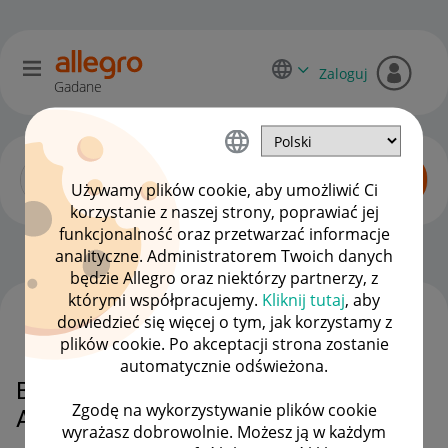
Zaloguj
Gadane
Używamy plików cookie, aby umożliwić Ci
korzystanie z naszej strony, poprawiać jej
funkcjonalność oraz przetwarzać informacje
Dyskusje kupujących
OPCJE
analityczne. Administratorem Twoich danych
będzie Allegro oraz niektórzy partnerzy, z
którymi współpracujemy.
Kliknij tutaj
, aby
dowiedzieć się więcej o tym, jak korzystamy z
WSZYSTKIE TEMATY
plików cookie. Po akceptacji strona zostanie
automatycznie odświeżona.
Bezkarny i bezczelny oszust na
Zgodę na wykorzystywanie plików cookie
Allegro?
wyrażasz dobrowolnie. Możesz ją w każdym