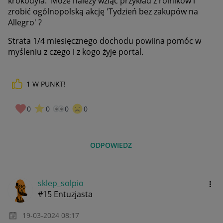
krokodyla. Może należy wziąć przykład z rolników i
zrobić ogólnopolską akcję 'Tydzień bez zakupów na
Allegro' ?
Strata 1/4 miesięcznego dochodu powiina pomóc w
myśleniu z czego i z kogo żyje portal.
1
W PUNKT!
0
0
0
0
ODPOWIEDZ
sklep_solpio
#15 Entuzjasta
‎19-03-2024
08:17