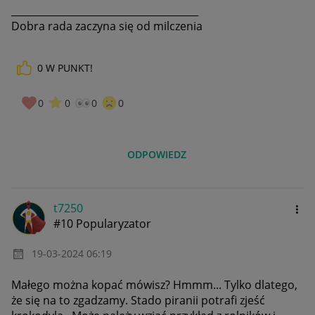
______________________________________
Dobra rada zaczyna się od milczenia
0
W PUNKT!
0
0
0
0
ODPOWIEDZ
t7250
#10 Popularyzator
‎19-03-2024
06:19
Małego można kopać mówisz? Hmmm... Tylko dlatego,
że się na to zgadzamy. Stado piranii potrafi zjeść