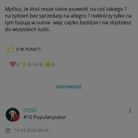
Myślisz, że ktoś może sobie pozwolić na coś takiego ?
na tydzień bez sprzedaży na allegro ? niektórzy tylko na
tym bazują w sumie więc ciężko będdzie i nie dojdziesz
do wszystkich ludzi.
0
W PUNKT!
0
0
0
0
ODPOWIEDZ
t7250
#10 Popularyzator
‎19-03-2024
08:31