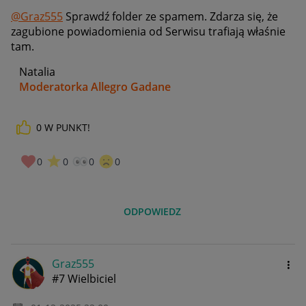
@Graz555
Sprawdź folder ze spamem. Zdarza się, że
zagubione powiadomienia od Serwisu trafiają właśnie
tam.
Natalia
Moderatorka Allegro Gadane
0
W PUNKT!
0
0
0
0
ODPOWIEDZ
Graz555
#7 Wielbiciel