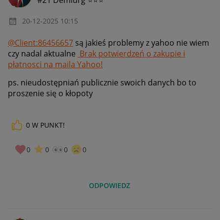
‎20-12-2025
10:15
@Client:86456657
są jakieś problemy z
yahoo nie wiem
czy nadal aktualne
Brak potwierdzeń o zakupie i
płatnosci na maila Yahoo!
ps. nieudostępniań publicznie swoich danych bo to
proszenie się o kłopoty
0
W PUNKT!
0
0
0
0
ODPOWIEDZ