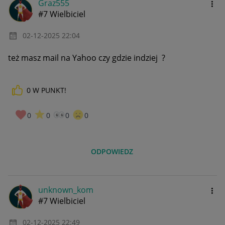
Graz555
#7 Wielbiciel
‎02-12-2025
22:04
też masz mail na Yahoo czy gdzie indziej ?
0
W PUNKT!
0
0
0
0
ODPOWIEDZ
unknown_kom
#7 Wielbiciel
‎02-12-2025
22:49