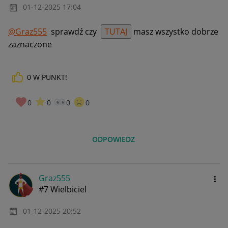
‎01-12-2025
17:04
@Graz555
sprawdź czy
TUTAJ
masz wszystko dobrze
zaznaczone
0
W PUNKT!
0
0
0
0
ODPOWIEDZ
Graz555
#7 Wielbiciel
‎01-12-2025
20:52