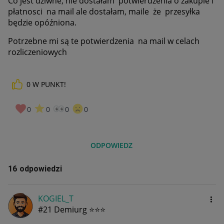
Co jest dziwne, nie dostałam potwierdzenia o zakupie i
płatnosci na mail ale dostałam, maile że przesyłka
będzie opóźniona.
Potrzebne mi są te potwierdzenia na mail w celach
rozliczeniowych
0
W PUNKT!
0
0
0
0
ODPOWIEDZ
16 odpowiedzi
KOGIEL_T
#21 Demiurg ⭐⭐⭐