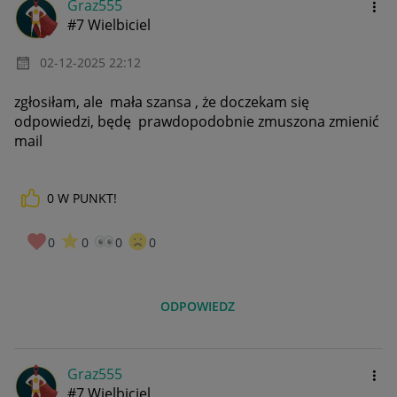
Graz555
#7 Wielbiciel
‎02-12-2025
22:12
zgłosiłam, ale mała szansa , że doczekam się
odpowiedzi, będę prawdopodobnie zmuszona zmienić
mail
0
W PUNKT!
0
0
0
0
ODPOWIEDZ
Graz555
#7 Wielbiciel