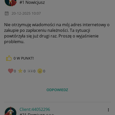
#1 Nowicjusz
‎20-12-2025
10:07
Nie otrzymuję wiadomości na mój adres internetowy o
zakupie po zapłaceniu należności. Ta sytuacji
powtórzyła się już drugi raz. Proszę o wyjaśnienie
problemu.
0
W PUNKT!
0
0
0
0
ODPOWIEDZ
Client:44052296
#21 Demiurg ⭐⭐⭐