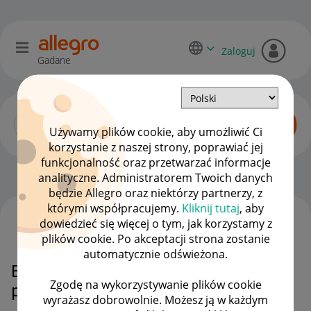
Zaloguj
Gadane
Używamy plików cookie, aby umożliwić Ci
korzystanie z naszej strony, poprawiać jej
funkcjonalność oraz przetwarzać informacje
Dyskusje kupujących
OPCJE
analityczne. Administratorem Twoich danych
będzie Allegro oraz niektórzy partnerzy, z
którymi współpracujemy.
Kliknij tutaj
, aby
dowiedzieć się więcej o tym, jak korzystamy z
WSZYSTKIE TEMATY
plików cookie. Po akceptacji strona zostanie
automatycznie odświeżona.
Brak potwierdzeń o zakupie i
Zgodę na wykorzystywanie plików cookie
płatnosci na maila Yahoo!
wyrażasz dobrowolnie. Możesz ją w każdym