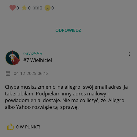
0
0
0
0
ODPOWIEDZ
Graz555
#7 Wielbiciel
‎04-12-2025
06:12
Chyba musisz zmienić na allegro swój email adres. Ja
tak zrobiłam. Podpięłam inny adres mailowy i
powiadomienia dostaję. Nie ma co liczyć, że Allegro
albo Yahoo rozwiąże tą sprawę .
0
W PUNKT!