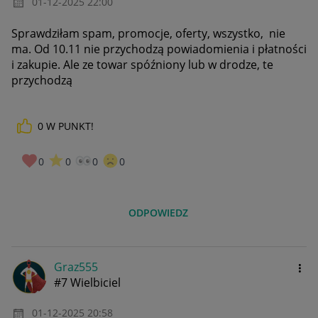
‎01-12-2025
22:00
Sprawdziłam spam, promocje, oferty, wszystko, nie
ma. Od 10.11 nie przychodzą powiadomienia i płatności
i zakupie. Ale ze towar spóźniony lub w drodze, te
przychodzą
0
W PUNKT!
0
0
0
0
ODPOWIEDZ
Graz555
#7 Wielbiciel
‎01-12-2025
20:58