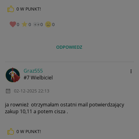
0
W PUNKT!
0
0
0
0
ODPOWIEDZ
Graz555
#7 Wielbiciel
‎02-12-2025
22:13
ja rownież otrzymałam ostatni mail potwierdzający
zakup 10,11 a potem cisza .
0
W PUNKT!