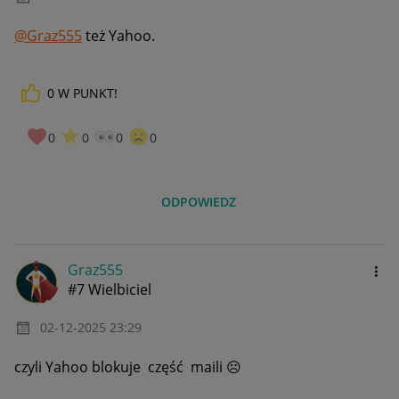
@Graz555
też Yahoo.
0
W PUNKT!
0
0
0
0
ODPOWIEDZ
Graz555
#7 Wielbiciel
‎02-12-2025
23:29
czyli Yahoo blokuje część maili
☹️