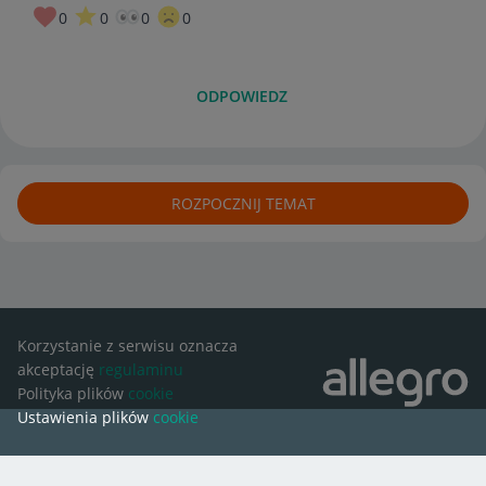
0
0
0
0
ODPOWIEDZ
ROZPOCZNIJ TEMAT
Korzystanie z serwisu oznacza
akceptację
regulaminu
Polityka plików
cookie
Ustawienia plików
cookie