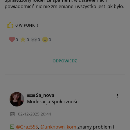
Sprawdzony folder ze spamem, w ustawieniach
powiadomień nic nie zmieniane i wszystko jest jak było.
0
W PUNKT!
0
0
0
0
ODPOWIEDZ
Sa_nova
Moderacja Społeczności
‎02-12-2025
20:44
@Graz555
,
@unknown_kom
znamy problem i