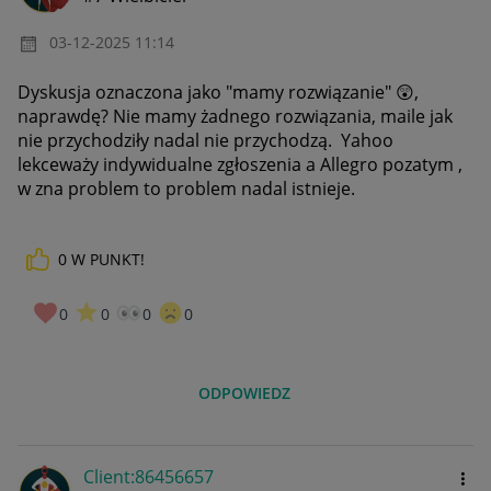
‎03-12-2025
11:14
Dyskusja oznaczona jako "mamy rozwiązanie"
😲
,
naprawdę? Nie mamy żadnego rozwiązania, maile jak
nie przychodziły nadal nie przychodzą. Yahoo
lekceważy indywidualne zgłoszenia a Allegro pozatym ,
w zna problem to problem nadal istnieje.
0
W PUNKT!
0
0
0
0
ODPOWIEDZ
Client:86456657