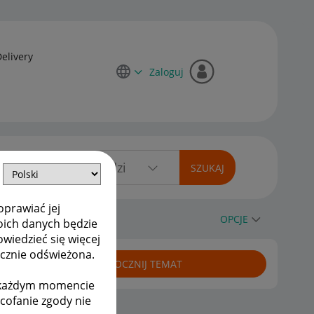
Delivery
Zaloguj
oprawiać jej
OPCJE
oich danych będzie
owiedzieć się więcej
ycznie odświeżona.
ROZPOCZNIJ TEMAT
w każdym momencie
ycofanie zgody nie