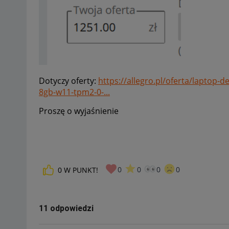
Dotyczy oferty:
https://allegro.pl/oferta/laptop-
8gb-w11-tpm2-0-...
Proszę o wyjaśnienie
0
0
0
0
0
W PUNKT!
11 odpowiedzi