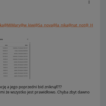
ka
@MiMary
@w_kiwi
@Sa_nova
@la_nika
@nat_not
@_H
cję a jego poprzedni bid zniknął???
z mi że wszystko jest prawidłowo. Chyba zbyt dawno