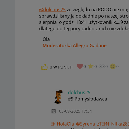
@dolchus25
ze względu na RODO nie mogę t
sprawdziliśmy ją dokładnie po naszej stro
sierpnia o godz. 18:41 użytkownik k....9
za
dlatego do tej pory żaden z nich nie zdoła
Ola
Moderatorka Allegro Gadane
0
0
0
0
0
W PUNKT!
dolchus25
#9 Pomysłodawca
‎03-09-2025
17:34
@_HolaOla_
@Syrena_zT
@N_Nitka28