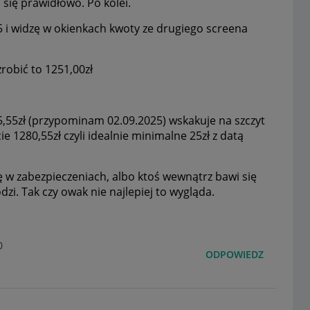
się prawidłowo. Po kolei.
25 i widzę w okienkach kwoty ze drugiego screena
robić to 1251,00zł
5,55zł (przypominam 02.09.2025) wskakuje na szczyt
e 1280,55zł czyli idealnie minimalne 25zł z datą
 w zabezpieczeniach, albo ktoś wewnątrz bawi się
dzi. Tak czy owak nie najlepiej to wygląda.
0
ODPOWIEDZ