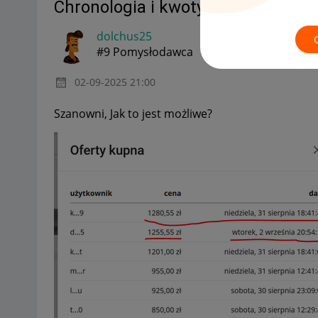
Chronologia i kwoty licytacji
dolchus25
#9 Pomysłodawca
‎02-09-2025
21:00
Szanowni, Jak to jest możliwe?