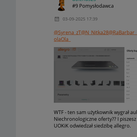
#9 Pomysłodawca
‎03-09-2025
17:39
@Syrena_zT
@N_Nitka28
@RaBarbar_
olaOla_
WTF - ten sam użytkownik wygrał auk
Niechronologiczne oferty?? I piszes
UOKiK odwiedzał siedzibę allegro.