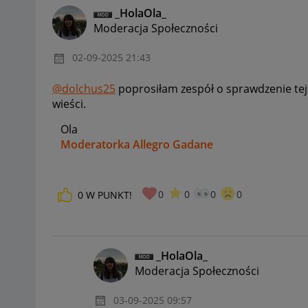
_HolaOla_
Moderacja Społeczności
‎02-09-2025
21:43
@dolchus25
poprosiłam zespół o sprawdzenie tej l
wieści.
Ola
Moderatorka Allegro Gadane
0
0
0
0
0
W PUNKT!
_HolaOla_
Moderacja Społeczności
‎03-09-2025
09:57