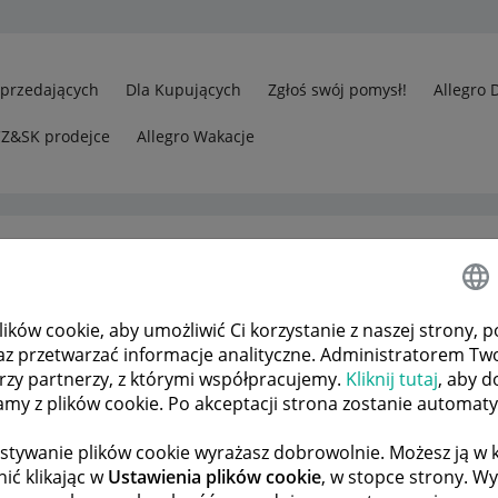
Sprzedających
Dla Kupujących
Zgłoś swój pomysł!
Allegro 
CZ&SK prodejce
Allegro Wakacje
ków cookie, aby umożliwić Ci korzystanie z naszej strony, p
Chronologia i kwoty licytacji
az przetwarzać informacje analityczne. Administratorem Tw
órzy partnerzy, z którymi współpracujemy.
Kliknij tutaj
, aby d
tamy z plików cookie. Po akceptacji strona zostanie automat
 TEMATÓW
POPRZEDNIA
NASTĘPNA
stywanie plików cookie wyrażasz dobrowolnie. Możesz ją 
ić klikając w
Ustawienia plików cookie
, w stopce strony. W