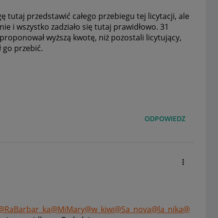
utaj przedstawić całego przebiegu tej licytacji, ale
nie i wszystko zadziało się tutaj prawidłowo.
31
proponował wyższą kwotę, niż pozostali licytujący,
ł go przebić.
ODPOWIEDZ
@RaBarbar_ka
@MiMary
@w_kiwi
@Sa_nova
@la_nika
@