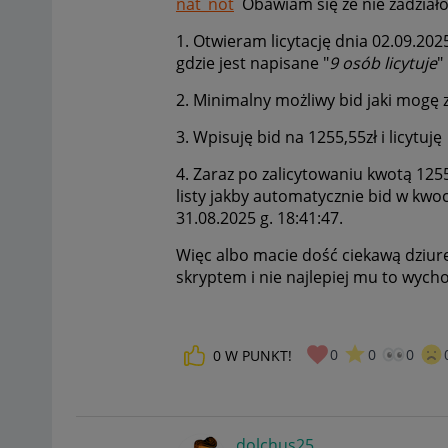
nat_not
Obawiam się że nie zadziało 
1. Otwieram licytację dnia 02.09.20
gdzie jest napisane "
9 osób licytuje
"
2. Minimalny możliwy bid jaki mogę z
3. Wpisuję bid na 1255,55zł i licytuję
4. Zaraz po zalicytowaniu kwotą 125
listy jakby automatycznie bid w kwoci
31.08.2025 g. 18:41:47.
Więc albo macie dość ciekawą dziurę
skryptem i nie najlepiej mu to wycho
0
0
0
0
W PUNKT!
dolchus25