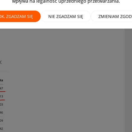
wpływa na legalność uprzedniego przetwarzania.
OK, ZGADZAM SIĘ
NIE ZGADZAM SIĘ
ZMIENIAM ZGOD