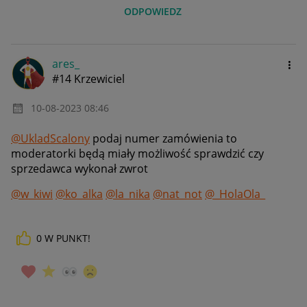
ODPOWIEDZ
ares_
#14 Krzewiciel
‎10-08-2023
08:46
@UkladScalony
podaj numer zamówienia to
moderatorki będą miały możliwość sprawdzić czy
sprzedawca wykonał zwrot
@w_kiwi
@ko_alka
@la_nika
@nat_not
@_HolaOla_
0
W PUNKT!