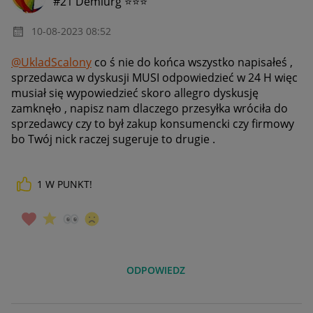
#21 Demiurg ⭐⭐⭐
‎10-08-2023
08:52
@UkladScalony
co ś nie do końca wszystko napisałeś ,
sprzedawca w dyskusji MUSI odpowiedzieć w 24 H więc
musiał się wypowiedzieć skoro allegro dyskusję
zamknęło , napisz nam dlaczego przesyłka wróciła do
sprzedawcy czy to był zakup konsumencki czy firmowy
bo Twój nick raczej sugeruje to drugie .
1
W PUNKT!
ODPOWIEDZ