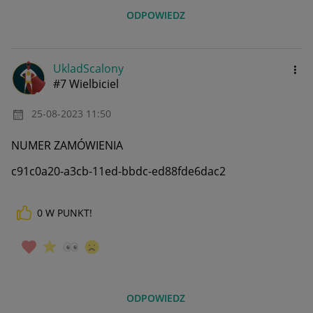
ODPOWIEDZ
UkladScalony
#7 Wielbiciel
‎25-08-2023
11:50
NUMER ZAMÓWIENIA
c91c0a20-a3cb-11ed-bbdc-ed88fde6dac2
0
W PUNKT!
ODPOWIEDZ