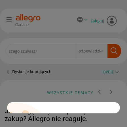
Zaloguj
Gadane
Dyskusje kupujących
OPCJE
WSZYSTKIE TEMATY
Jak mogę odzyskać pieniądze za
zakup? Allegro nie reaguje.