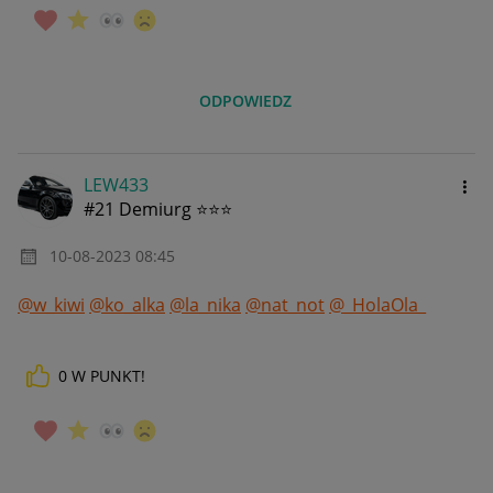
ODPOWIEDZ
LEW433
#21 Demiurg ⭐⭐⭐
‎10-08-2023
08:45
@w_kiwi
@ko_alka
@la_nika
@nat_not
@_HolaOla_
0
W PUNKT!