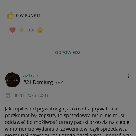
0
W PUNKT!
ODPOWIEDZ
az1rael
#21 Demiurg ⭐⭐⭐
‎30-11-2023
10:03
Jak kupiłeś od prywatnego jako osoba prywatna a
paczkomat był zepsuty to sprzedawca nic ci nie musi
oddawać bo możliwość utraty paczki przeszła na ciebie
w momencie wydania przewoźnikowi czyli sprzedawca
nie musiał nawet zwrotu z tego paczkomatu podjąć a ty