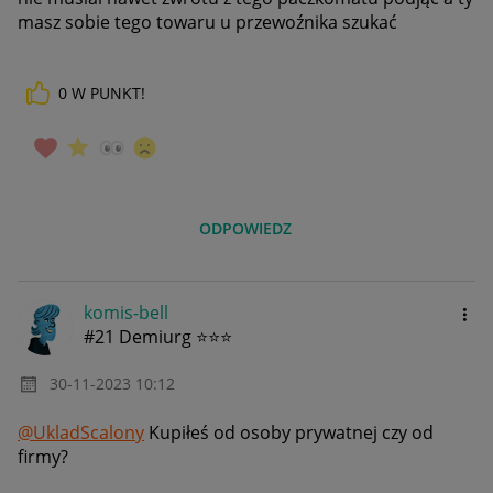
masz sobie tego towaru u przewoźnika szukać
0
W PUNKT!
ODPOWIEDZ
komis-bell
#21 Demiurg ⭐⭐⭐
‎30-11-2023
10:12
@UkladScalony
Kupiłeś od osoby prywatnej czy od
firmy?