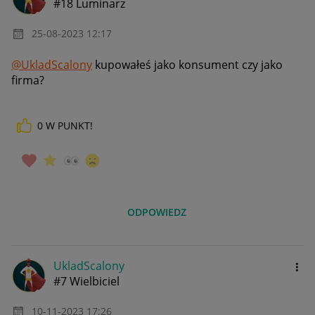
#18 Luminarz
‎25-08-2023
12:17
@UkladScalony
kupowałeś jako konsument czy jako
firma?
0
W PUNKT!
ODPOWIEDZ
UkladScalony
#7 Wielbiciel
‎10-11-2023
17:26