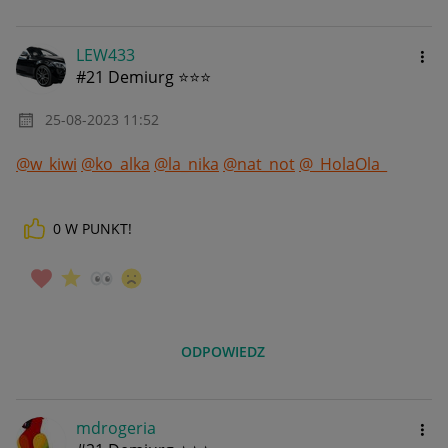
LEW433
#21 Demiurg ⭐⭐⭐
‎25-08-2023
11:52
@w_kiwi
@ko_alka
@la_nika
@nat_not
@_HolaOla_
0
W PUNKT!
ODPOWIEDZ
mdrogeria