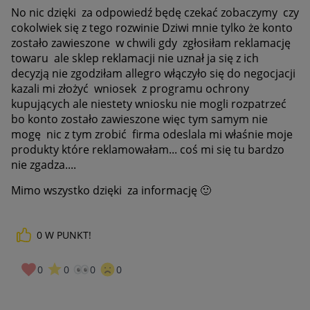
No nic dzięki za odpowiedź będę czekać zobaczymy czy
cokolwiek się z tego rozwinie Dziwi mnie tylko że konto
zostało zawieszone w chwili gdy zgłosiłam reklamację
towaru ale sklep reklamacji nie uznał ja się z ich
decyzją nie zgodziłam allegro włączyło się do negocjacji
kazali mi złożyć wniosek z programu ochrony
kupujących ale niestety wniosku nie mogli rozpatrzeć
bo konto zostało zawieszone więc tym samym nie
mogę nic z tym zrobić firma odeslala mi właśnie moje
produkty które reklamowałam... coś mi się tu bardzo
nie zgadza....
Mimo wszystko dzięki za informację
🙂
0
W PUNKT!
0
0
0
0