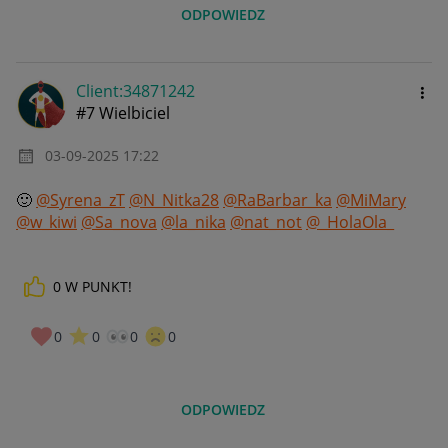
ODPOWIEDZ
Client:34871242
#7 Wielbiciel
‎03-09-2025
17:22
🙂
@Syrena_zT
@N_Nitka28
@RaBarbar_ka
@MiMary
@w_kiwi
@Sa_nova
@la_nika
@nat_not
@_HolaOla_
0
W PUNKT!
0
0
0
0
ODPOWIEDZ