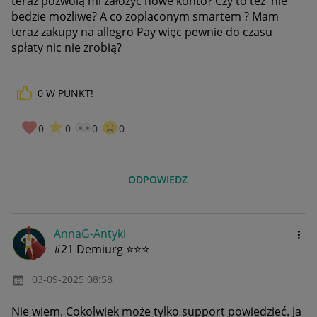
teraz pozwolą mi założyc nowe konto? Czy to też nie
bedzie możliwe? A co zoplaconym smartem ? Mam
teraz zakupy na allegro Pay więc pewnie do czasu
spłaty nic nie zrobią?
0
W PUNKT!
0
0
0
0
ODPOWIEDZ
AnnaG-Antyki
#21 Demiurg ⭐⭐⭐
‎03-09-2025
08:58
Nie wiem. Cokolwiek może tylko support powiedzieć. Ja