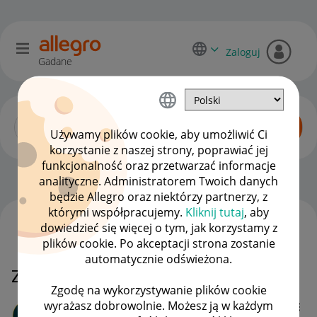
Zaloguj
Gadane
Używamy plików cookie, aby umożliwić Ci
korzystanie z naszej strony, poprawiać jej
funkcjonalność oraz przetwarzać informacje
Dyskusje kupujących
OPCJE
analityczne. Administratorem Twoich danych
będzie Allegro oraz niektórzy partnerzy, z
którymi współpracujemy.
Kliknij tutaj
, aby
dowiedzieć się więcej o tym, jak korzystamy z
WSZYSTKIE TEMATY
plików cookie. Po akceptacji strona zostanie
automatycznie odświeżona.
Zawieszone konto
Zgodę na wykorzystywanie plików cookie
wyrażasz dobrowolnie. Możesz ją w każdym
Client:34871242