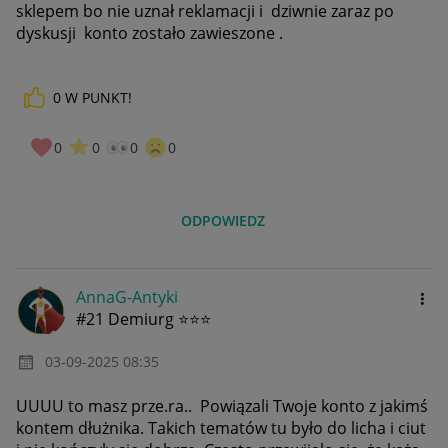
sklepem bo nie uznał reklamacji i dziwnie zaraz po
dyskusji konto zostało zawieszone .
0
W PUNKT!
0
0
0
0
ODPOWIEDZ
AnnaG-Antyki
#21 Demiurg ⭐⭐⭐
‎03-09-2025
08:35
UUUU to masz prze.ra.. Powiązali Twoje konto z jakimś
kontem dłużnika. Takich tematów tu było do licha i ciut