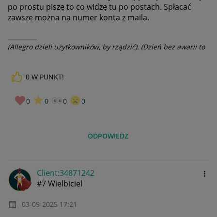
po prostu piszę to co widzę tu po postach. Spłacać
zawsze można na numer konta z maila.
__________
(Allegro dzieli użytkowników, by rządzić). (Dzień bez awarii to
dzień stracony).
0
W PUNKT!
0
0
0
0
ODPOWIEDZ
Client:34871242
#7 Wielbiciel
‎03-09-2025
17:21