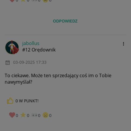
ODPOWIEDZ
jabollus
#12 Orędownik
‎03-09-2025
17:33
To ciekawe. Może ten sprzedający coś im o Tobie
nawymyślał?
0
W PUNKT!
0
0
0
0