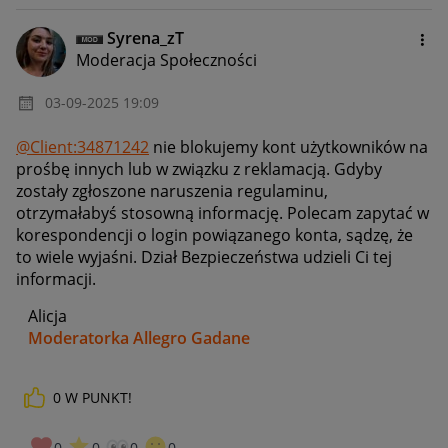
Syrena_zT
Moderacja Społeczności
‎03-09-2025
19:09
@Client:34871242
nie blokujemy kont użytkowników na
prośbę innych lub w związku z reklamacją. Gdyby
zostały zgłoszone naruszenia regulaminu,
otrzymałabyś stosowną informację. Polecam zapytać w
korespondencji o login powiązanego konta, sądzę, że
to wiele wyjaśni. Dział Bezpieczeństwa udzieli Ci tej
informacji.
Alicja
Moderatorka Allegro Gadane
0
W PUNKT!
0
0
0
0