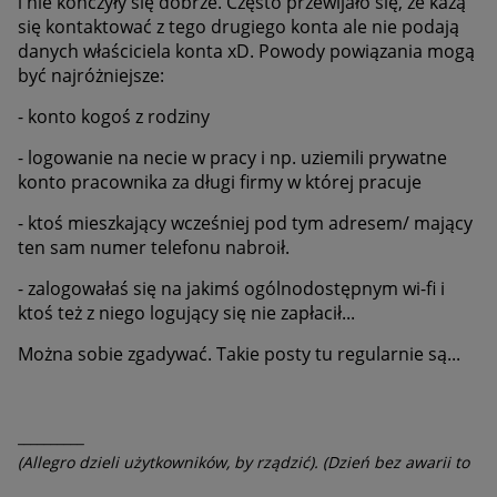
i nie kończyły się dobrze. Często przewijało się, że każą
się kontaktować z tego drugiego konta ale nie podają
danych właściciela konta xD. Powody powiązania mogą
być najróżniejsze:
- konto kogoś z rodziny
- logowanie na necie w pracy i np. uziemili prywatne
konto pracownika za długi firmy w której pracuje
- ktoś mieszkający wcześniej pod tym adresem/ mający
ten sam numer telefonu nabroił.
- zalogowałaś się na jakimś ogólnodostępnym wi-fi i
ktoś też z niego logujący się nie zapłacił...
Można sobie zgadywać. Takie posty tu regularnie są...
__________
(Allegro dzieli użytkowników, by rządzić). (Dzień bez awarii to
dzień stracony).