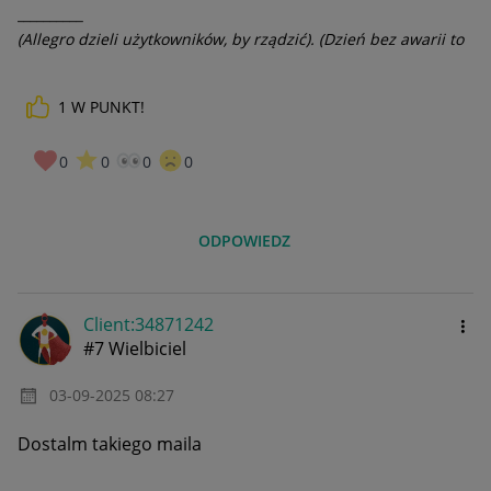
__________
(Allegro dzieli użytkowników, by rządzić). (Dzień bez awarii to
dzień stracony).
1
W PUNKT!
0
0
0
0
ODPOWIEDZ
Client:34871242
#7 Wielbiciel
‎03-09-2025
08:27
Dostalm takiego maila