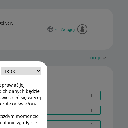
Delivery
Zaloguj
OPCJE
Etykiety
oprawiać jej
oich danych będzie
18561400398
1
owiedzieć się więcej
ycznie odświeżona.
2fa
1
w każdym momencie
ycofanie zgody nie
Allegro ADS
2