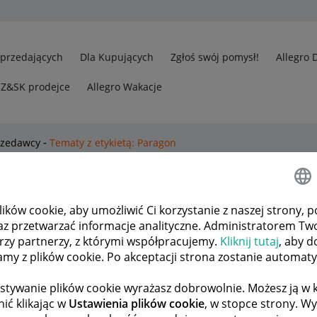
Sprzedających
Dla Kupujących
Zgłoś swój pomysł!
Allegro 
CZ&SK prodejce
Allegro Wakacje
rzedawcy
Tematy z etykietą: Paragon
wszystkie tematy
ków cookie, aby umożliwić Ci korzystanie z naszej strony, p
az przetwarzać informacje analityczne. Administratorem Tw
ura
0
529
órzy partnerzy, z którymi współpracujemy.
Kliknij tutaj
, aby d
tamy z plików cookie. Po akceptacji strona zostanie automat
ODPOWIEDZI
WYŚWIETLEŃ
stywanie plików cookie wyrażasz dobrowolnie. Możesz ją 
ić klikając w
Ustawienia plików cookie
, w stopce strony. W