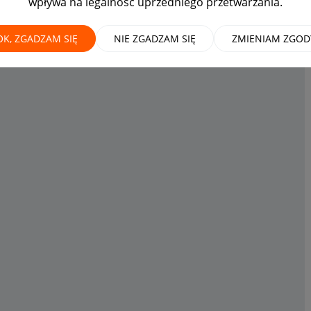
wpływa na legalność uprzedniego przetwarzania.
OK, ZGADZAM SIĘ
NIE ZGADZAM SIĘ
ZMIENIAM ZGOD