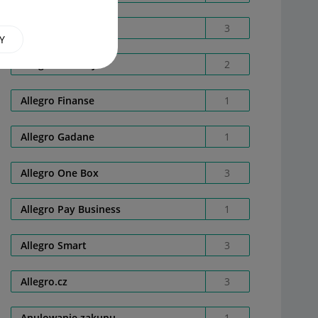
Allegro Bussines
3
Y
Allegro Delivery
2
Allegro Finanse
1
Allegro Gadane
1
Allegro One Box
3
Allegro Pay Business
1
Allegro Smart
3
Allegro.cz
3
Anulowanie zakupu
1