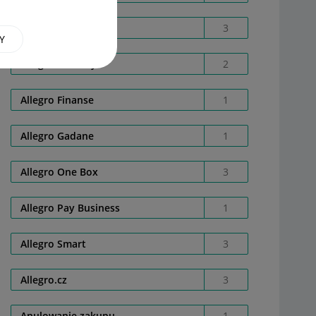
Allegro Bussines
3
Y
Allegro Delivery
2
Allegro Finanse
1
Allegro Gadane
1
Allegro One Box
3
Allegro Pay Business
1
Allegro Smart
3
Allegro.cz
3
Anulowanie zakupu
1