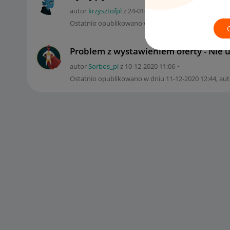
autor
krzysztofpl
z
‎24-01-2023
15:07
Ostatnio opublikowano w dniu
‎27-02-2023
14:26
, au
Problem z wystawieniem oferty - Nie u
autor
Sorbos_pl
z
‎10-12-2020
11:06
Ostatnio opublikowano w dniu
‎11-12-2020
12:44
, au