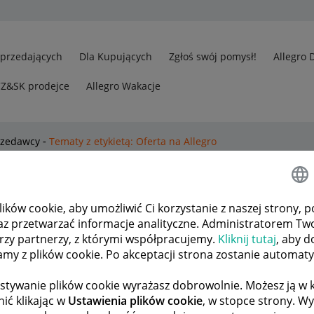
Sprzedających
Dla Kupujących
Zgłoś swój pomysł!
Allegro 
CZ&SK prodejce
Allegro Wakacje
rzedawcy
Tematy z etykietą: Oferta na Allegro
o
.
Pokaż wszystkie tematy
ków cookie, aby umożliwić Ci korzystanie z naszej strony, p
az przetwarzać informacje analityczne. Administratorem Tw
 kolumn
9
1686
órzy partnerzy, z którymi współpracujemy.
Kliknij tutaj
, aby d
tamy z plików cookie. Po akceptacji strona zostanie automat
ODPOWIEDZI
WYŚWIETLEŃ
tor
la_nika
stywanie plików cookie wyrażasz dobrowolnie. Możesz ją 
ić klikając w
Ustawienia plików cookie
, w stopce strony. W
1
852