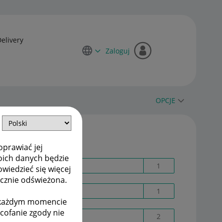
Delivery
Zaloguj
OPCJE
Etykiety
oprawiać jej
oich danych będzie
18561400398
1
owiedzieć się więcej
ycznie odświeżona.
2fa
1
w każdym momencie
ycofanie zgody nie
Allegro ADS
2