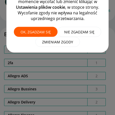
momencie wycofać lub zmienić klikając w
autor
Marta-1995r
z
‎13-07-2020
09:13
Ustawienia plików cookie
, w stopce strony.
Ostatnio opublikowano w dniu
‎13-07-2020
09:37
, autor
xyz96
Wycofanie zgody nie wpływa na legalność
uprzedniego przetwarzania.
ODPOWIEDZI
WYŚWIETLEŃ
3
1666
OK, ZGADZAM SIĘ
NIE ZGADZAM SIĘ
Etykiety
ZMIENIAM ZGODY
18561400398
1
2fa
1
Allegro ADS
2
Allegro Bussines
3
Allegro Delivery
2