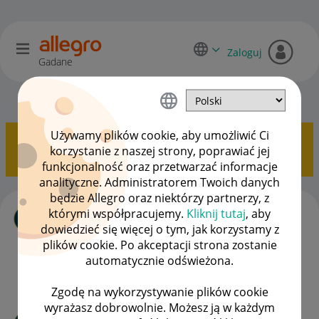
Zaloguj
Gadane
Zaawansowani sprzedawcy
OPCJE
Używamy plików cookie, aby umożliwić Ci
Pokazywanie tematów z etykietą
Zakupy
.
Pokaż
korzystanie z naszej strony, poprawiać jej
wszystkie tematy
funkcjonalność oraz przetwarzać informacje
analityczne. Administratorem Twoich danych
będzie Allegro oraz niektórzy partnerzy, z
Filtr zamówień
którymi współpracujemy.
Kliknij tutaj
, aby
autor
MAXIOBCHODPL
z
‎16-11-2021
14:52
dowiedzieć się więcej o tym, jak korzystamy z
Ostatnio opublikowano w dniu
‎16-11-2021
13:42
, autor
plików cookie. Po akceptacji strona zostanie
_HolaOla_
automatycznie odświeżona.
ODPOWIEDŹ
WYŚWIETLEŃ
1
1516
Zgodę na wykorzystywanie plików cookie
wyrażasz dobrowolnie. Możesz ją w każdym
Przelew z konta za granicą za zakupy ?