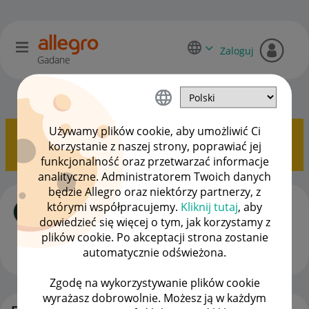
Zaloguj
Gadane
Zaawansowani sprzedawcy
OPCJE
Używamy plików cookie, aby umożliwić Ci
Pokazywanie tematów z etykietą
Powiadomienia
.
korzystanie z naszej strony, poprawiać jej
Pokaż wszystkie tematy
funkcjonalność oraz przetwarzać informacje
analityczne. Administratorem Twoich danych
będzie Allegro oraz niektórzy partnerzy, z
Powiadomienia w dyskusjach
którymi współpracujemy.
Kliknij tutaj
, aby
autor
_Likos_
z
‎05-06-2025
12:00
dowiedzieć się więcej o tym, jak korzystamy z
Ostatnio opublikowano w dniu
‎05-06-2025
12:38
, autor
plików cookie. Po akceptacji strona zostanie
_Likos_
automatycznie odświeżona.
ODPOWIEDZI
WYŚWIETLEŃ
8
520
Zgodę na wykorzystywanie plików cookie
wyrażasz dobrowolnie. Możesz ją w każdym