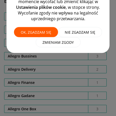
Etykiety
momencie wycofać lub zmienić klikając w
Ustawienia plików cookie
, w stopce strony.
Wycofanie zgody nie wpływa na legalność
18561400398
1
uprzedniego przetwarzania.
2fa
1
OK, ZGADZAM SIĘ
NIE ZGADZAM SIĘ
ZMIENIAM ZGODY
Allegro ADS
2
Allegro Bussines
3
Allegro Delivery
2
Allegro Finanse
1
Allegro Gadane
1
Allegro One Box
3