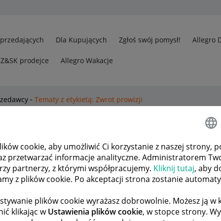
Sprzedających
Dla Kupujących
Zgłoś swój pomysł!
Allegro 
CZ&SK prodejce
Allegro Wakacje
rzedawcy
Tematy z etykietą: Zwrot prowizji
okaż wszystkie tematy
ków cookie, aby umożliwić Ci korzystanie z naszej strony, p
az przetwarzać informacje analityczne. Administratorem Tw
ać prowizję (przy braku
3
1305
órzy partnerzy, z którymi współpracujemy.
Kliknij tutaj
, aby d
tamy z plików cookie. Po akceptacji strona zostanie automat
ODPOWIEDZI
WYŚWIETLEŃ
tor
akcesoria-net-p
l
stywanie plików cookie wyrażasz dobrowolnie. Możesz ją 
ić klikając w
Ustawienia plików cookie
, w stopce strony. W