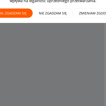
wpływa na legalność uprzedniego przetwarzania.
zwrot prowizji
5
1174
ODPOWIEDZI
WYŚWIETLEŃ
OK, ZGADZAM SIĘ
NIE ZGADZAM SIĘ
ZMIENIAM ZGOD
tor
medalik_2009