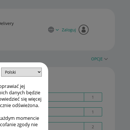
Delivery
Zaloguj
OPCJE
Etykiety
oprawiać jej
oich danych będzie
18561400398
1
owiedzieć się więcej
ycznie odświeżona.
2fa
1
w każdym momencie
ycofanie zgody nie
Allegro ADS
2