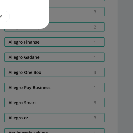
Allegro Bussines
3
Y
Allegro Delivery
2
Allegro Finanse
1
Allegro Gadane
1
Allegro One Box
3
Allegro Pay Business
1
Allegro Smart
3
Allegro.cz
3
Anulowanie zakupu
1