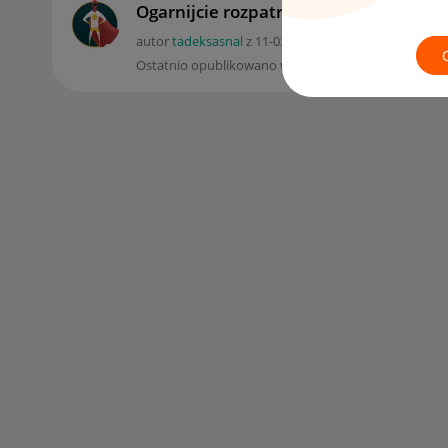
Ogarnijcie rozpatrywanie wniosków o 
autor
tadeksasnal
z
‎11-03-2020
19:20
Ostatnio opublikowano w dniu
‎12-03-2020
00:52
, au