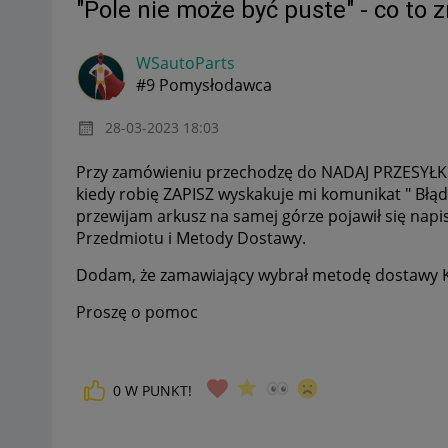
"Pole nie może być puste" - co to 
WSautoParts
#9 Pomysłodawca
‎28-03-2023
18:03
Przy zamówieniu przechodzę do NADAJ PRZESYŁKĘ 
kiedy robię ZAPISZ wyskakuje mi komunikat " Błąd
przewijam arkusz na samej górze pojawił się napis
Przedmiotu i Metody Dostawy.
Dodam, że zamawiający wybrał metodę dostawy K
Proszę o pomoc
0
W PUNKT!