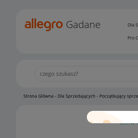
Gadane
Dla 
Pro 
Strona Główna
Dla Sprzedających
Początkujący sprz
LISTA