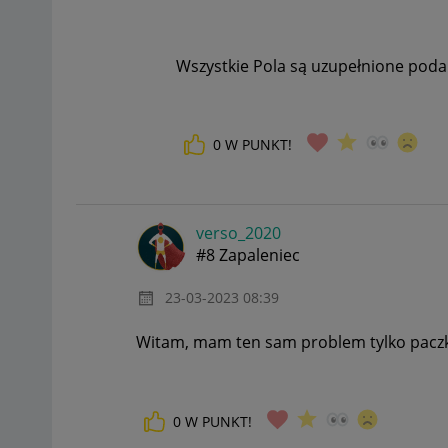
Wszystkie Pola są uzupełnione poda
0
W PUNKT!
verso_2020
#8 Zapaleniec
‎23-03-2023
08:39
Witam, mam ten sam problem tylko paczka
0
W PUNKT!