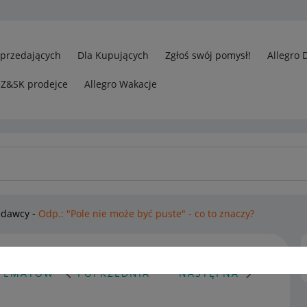
Sprzedających
Dla Kupujących
Zgłoś swój pomysł!
Allegro 
CZ&SK prodejce
Allegro Wakacje
edawcy
Odp.: "Pole nie może być puste" - co to znaczy?
 TEMATÓW
POPRZEDNIA
NASTĘPNA