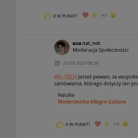
0
W PUNKT!
nat_not
Moderacja Społeczności
‎23-03-2023
08:38
@V--TECH
Jesteś pewien, że wszystk
zamówienia, którego dotyczy ten pr
Natalia
Moderatorka Allegro Gadane
0
W PUNKT!