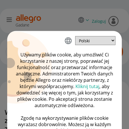
Zaloguj
Gadane
Używamy plików cookie, aby umożliwić Ci
korzystanie z naszej strony, poprawiać jej
funkcjonalność oraz przetwarzać informacje
Sprzedający o Allegro Lokalnie
OPCJE
analityczne. Administratorem Twoich danych
będzie Allegro oraz niektórzy partnerzy, z
którymi współpracujemy.
Kliknij tutaj
, aby
dowiedzieć się więcej o tym, jak korzystamy z
WSZYSTKIE TEMATY
plików cookie. Po akceptacji strona zostanie
automatycznie odświeżona.
Witam. Mam problem ze
Zgodę na wykorzystywanie plików cookie
znalezieniem pełnomocnictwa do
wyrażasz dobrowolnie. Możesz ją w każdym
złożenia reklamacji Allegro Smart