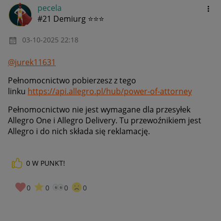
pecela
#21 Demiurg ⭐⭐⭐
‎03-10-2025
22:18
@jurek11631
Pełnomocnictwo pobierzesz z tego
linku
https://api.allegro.pl/hub/power-of-attorney
Pełnomocnictwo nie jest wymagane dla przesyłek
Allegro One i Allegro Delivery. Tu przewoźnikiem jest
Allegro i do nich składa się reklamację.
0
W PUNKT!
0
0
0
0