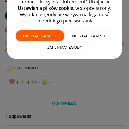
momencie wycofać lub zmienić klikając w
Ustawienia plików cookie
, w stopce strony.
jurek11631
Wycofanie zgody nie wpływa na legalność
#7 Wielbiciel
uprzedniego przetwarzania.
‎03-10-2025
20:56
OK, ZGADZAM SIĘ
NIE ZGADZAM SIĘ
@Syrena_zT
@N_Nitka28
@RaBarbar_ka
@MiMary
@w_kiw
ZMIENIAM ZGODY
i
@Sa_nova
@la_nika
@nat_not
@_HolaOla_
0
W PUNKT!
0
0
0
0
ODPOWIEDZ
1 odpowiedź