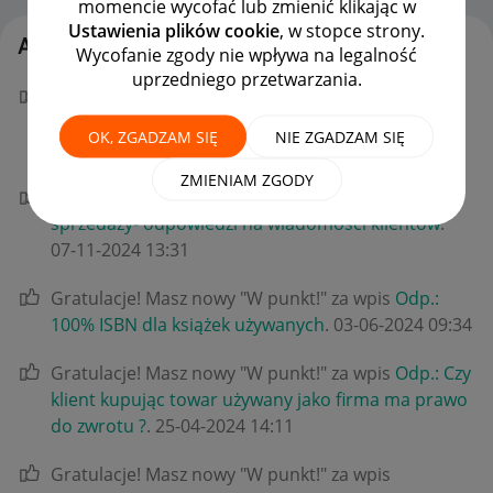
momencie wycofać lub zmienić klikając w
Ustawienia plików cookie
, w stopce strony.
Aktywność pinkpink11
Wycofanie zgody nie wpływa na legalność
uprzedniego przetwarzania.
Gratulacje! Masz nowy "W punkt!" za wpis
Odp.:
Oszukujacy kupujący a sprzedajacy bez możliwości
OK, ZGADZAM SIĘ
NIE ZGADZAM SIĘ
obrony
.
‎08-12-2024
00:01
ZMIENIAM ZGODY
Gratulacje! Masz nowy "W punkt!" za wpis
jakość
sprzedaży- odpowiedzi na wiadomości klientów
.
‎07-11-2024
13:31
Gratulacje! Masz nowy "W punkt!" za wpis
Odp.:
100% ISBN dla książek używanych
.
‎03-06-2024
09:34
Gratulacje! Masz nowy "W punkt!" za wpis
Odp.: Czy
klient kupując towar używany jako firma ma prawo
do zwrotu ?
.
‎25-04-2024
14:11
Gratulacje! Masz nowy "W punkt!" za wpis