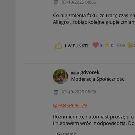
‎03-10-2025
08:55
Co nie zmienia faktu że tracę czas 
Allegro , robiąc kolejne głupie zmia
0
0
0
1
W PUNKT!
gdvorek
Moderacja Społeczności
‎03-10-2025
08:58
@FANSPORT79
Rozumiem to, natomiast proszę o ci
i niebawem wróci z odpowiedzią. Dop
Grzesiek