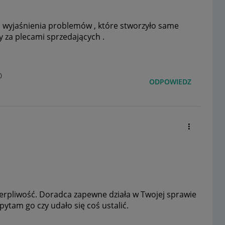
na wyjaśnienia problemów , które stworzyło same
ny za plecami sprzedających .
0
ODPOWIEDZ
erpliwość. Doradca zapewne działa w Twojej sprawie
ytam go czy udało się coś ustalić.