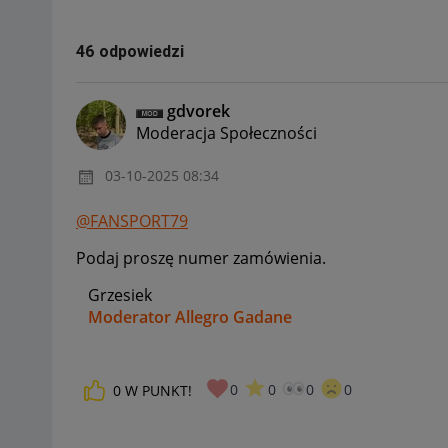
46 odpowiedzi
gdvorek
Moderacja Społeczności
‎03-10-2025
08:34
@FANSPORT79
Podaj proszę numer zamówienia.
Grzesiek
Moderator Allegro Gadane
0
0
0
0
0
W PUNKT!