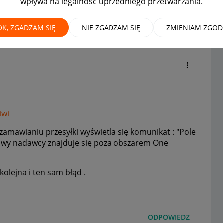
wpływa na legalność uprzedniego przetwarzania.
 zawiera błędne dane: Kod
oza
OK, ZGADZAM SIĘ
NIE ZGADZAM SIĘ
ZMIENIAM ZGOD
iwi
zamawianiu przesyłki wyświetla się komunikat : "Pole
owy nadawcy znajduje się poza obszarem One
kolejna i ten sam błąd .
ODPOWIEDZ