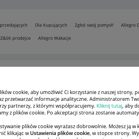
Sprzedających
Dla Kupujących
Zgłoś swój pomysł!
Allegro 
CZ&SK prodejce
Allegro Wakacje
ków cookie, aby umożliwić Ci korzystanie z naszej strony, p
rzedawcy
[02.10.2025] Pole "Dane nadawcy" zawiera błędne dane
az przetwarzać informacje analityczne. Administratorem Tw
órzy partnerzy, z którymi współpracujemy.
Kliknij tutaj
, aby d
tamy z plików cookie. Po akceptacji strona zostanie automat
 TEMATÓW
POPRZEDNIA
NASTĘPNA
stywanie plików cookie wyrażasz dobrowolnie. Możesz ją 
ić klikając w
Ustawienia plików cookie
, w stopce strony. W