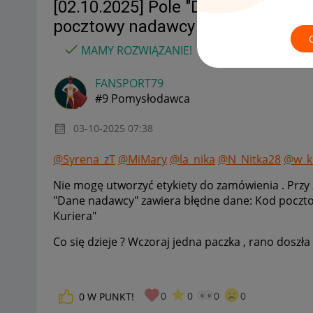
[02.10.2025] Pole "Dane nadawcy"
pocztowy nadawcy znajduje się p
MAMY ROZWIĄZANIE!
FANSPORT79
#9 Pomysłodawca
‎03-10-2025
07:38
@Syrena_zT
@MiMary
@la_nika
@N_Nitka28
@w_k
Nie mogę utworzyć etykiety do zamówienia . Przy 
"Dane nadawcy" zawiera błędne dane: Kod poczt
Kuriera"
Co się dzieje ? Wczoraj jedna paczka , rano doszła 
0
0
0
0
0
W PUNKT!