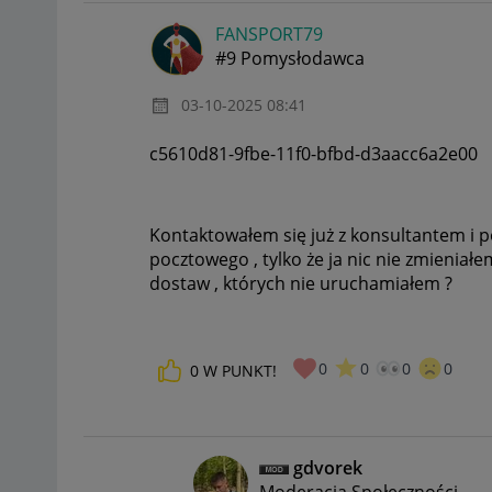
FANSPORT79
#9 Pomysłodawca
‎03-10-2025
08:41
c5610d81-9fbe-11f0-bfbd-d3aacc6a2e00
Kontaktowałem się już z konsultantem i 
pocztowego , tylko że ja nic nie zmienia
dostaw , których nie uruchamiałem ?
0
0
0
0
0
W PUNKT!
gdvorek
Moderacja Społeczności