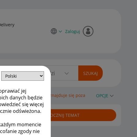
Delivery
Zaloguj
oprawiać jej
: Kod pocztowy nadawcy znajduje się poza
OPCJE
oich danych będzie
owiedzieć się więcej
ycznie odświeżona.
ROZPOCZNIJ TEMAT
w każdym momencie
ycofanie zgody nie