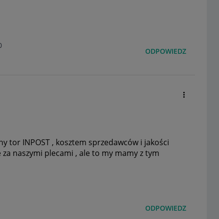
0
ODPOWIEDZ
zny tor INPOST , kosztem sprzedawców i jakości
 za naszymi plecami , ale to my mamy z tym
ODPOWIEDZ