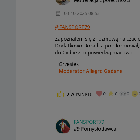
‎03-10-2025
08:53
@FANSPORT79
Zapoznałem się z rozmową na czacie
Dodatkowo Doradca poinformował, że
do Ciebie z odpowiedzią mailowo.
Grzesiek
Moderator Allegro Gadane
0
0
0
0
W PUNKT!
FANSPORT79
#9 Pomysłodawca