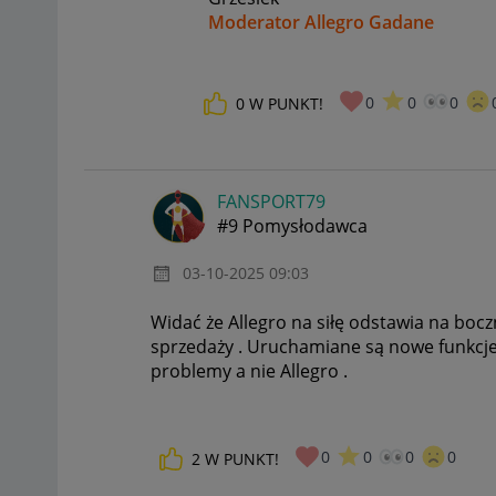
Moderator Allegro Gadane
0
0
0
0
W PUNKT!
FANSPORT79
#9 Pomysłodawca
‎03-10-2025
09:03
Widać że Allegro na siłę odstawia na boc
sprzedaży . Uruchamiane są nowe funkcje
problemy a nie Allegro .
0
0
0
0
2
W PUNKT!