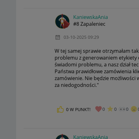
KaniewskaAnia
#8 Zapaleniec
‎03-10-2025
09:29
W tej samej sprawie otrzymałam tak
problemu z generowaniem etykiety d
świadomi problemu, a nasz dział tec
Państwa prawidłowe zamówienia klie
zamówienie. Nie będzie możliwości 
za niedogodności."
0
0
0
0
W PUNKT!
KaniewskaAnia