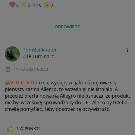
0
0
0
0
ODPOWIEDZ
TomBanknoter
#18 Luminarz
‎11-10-2024
08:33
@AGD-RTV-IT
Im się wydaje, że jak coś pojawia się
pierwszy raz na Allegro, to wcześniej nie istniało. A
przecież oferta nowa na Allegro nie oznacza, że produkt
nie był wcześniej sprowadzony do UE. Ale to by trzeba
chwilę pomyśleć, żeby dostrzec tę oczywistość
1
W PUNKT!