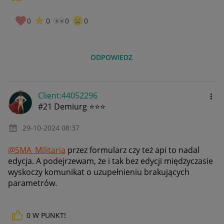
0
0
0
0
ODPOWIEDZ
Client:44052296
#21 Demiurg ⭐⭐⭐
‎29-10-2024
08:37
@SMA_Militaria
przez formularz czy też api to nadal
edycja. A podejrzewam, że i tak bez edycji międzyczasie
wyskoczy komunikat o uzupełnieniu brakujących
parametrów.
0
W PUNKT!