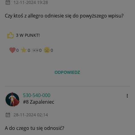
‎12-11-2024
19:28
Czy ktoś z allegro odniesie się do powyższego wpisu?
3
W PUNKT!
0
0
0
0
ODPOWIEDZ
530-540-000
#8 Zapaleniec
‎28-11-2024
02:14
A do czego tu się odnosić?