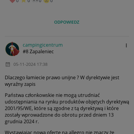
0
0
0
0
ODPOWIEDZ
campingicentrum
#8 Zapaleniec
‎05-11-2024
17:38
Dlaczego łamiecie prawo unijne ? W dyrektywie jest
wyraźny zapis
Państwa członkowskie nie mogą utrudniać
udostępniania na rynku produktów objętych dyrektywą
2001/95/WE, które są zgodne z tą dyrektywą i które
zostały wprowadzone do obrotu przed dniem 13
grudnia 2024 r.
Wystawiając nową ofertę na allegro nie znaczy że