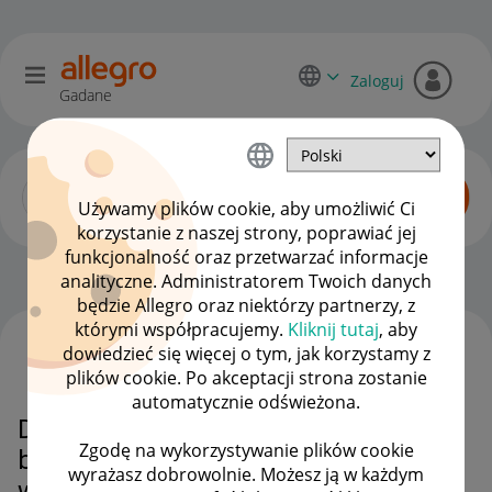
Zaloguj
Gadane
Używamy plików cookie, aby umożliwić Ci
korzystanie z naszej strony, poprawiać jej
funkcjonalność oraz przetwarzać informacje
Zaawansowani sprzedawcy
OPCJE
analityczne. Administratorem Twoich danych
będzie Allegro oraz niektórzy partnerzy, z
którymi współpracujemy.
Kliknij tutaj
, aby
dowiedzieć się więcej o tym, jak korzystamy z
WSZYSTKIE TEMATY
plików cookie. Po akceptacji strona zostanie
automatycznie odświeżona.
Dlaczego Allegro próbuje znów
Zgodę na wykorzystywanie plików cookie
być świętsze od papieża i
wyrażasz dobrowolnie. Możesz ją w każdym
wprowadza niepotrzebnie