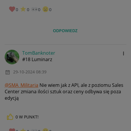
0
0
0
0
ODPOWIEDZ
TomBanknoter
#18 Luminarz
‎29-10-2024
08:39
@SMA_Militaria
Nie wiem jak z API, ale z poziomu Sales
Center zmiana ilości sztuk oraz ceny odbywa się poza
edycją
0
W PUNKT!