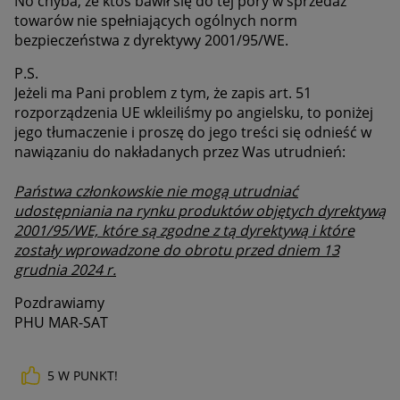
No chyba, że ktoś bawił się do tej pory w sprzedaż
towarów nie spełniających ogólnych norm
bezpieczeństwa z dyrektywy 2001/95/WE.
P.S.
Jeżeli ma Pani problem z tym, że zapis art. 51
rozporządzenia UE wkleiliśmy po angielsku, to poniżej
jego tłumaczenie i proszę do jego treści się odnieść w
nawiązaniu do nakładanych przez Was utrudnień:
Państwa członkowskie nie mogą utrudniać
udostępniania na rynku produktów objętych dyrektywą
2001/95/WE, które są zgodne z tą dyrektywą i które
zostały wprowadzone do obrotu przed dniem 13
grudnia 2024 r.
Pozdrawiamy
PHU MAR-SAT
5
W PUNKT!