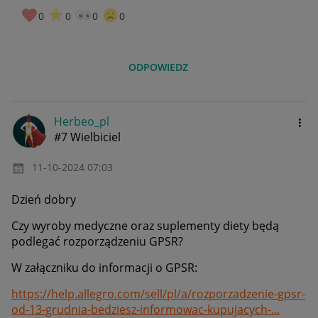
0
0
0
0
ODPOWIEDZ
Herbeo_pl
#7 Wielbiciel
‎11-10-2024
07:03
Dzień dobry
Czy wyroby medyczne oraz suplementy diety będą
podlegać rozporządzeniu GPSR?
W załączniku do informacji o GPSR:
https://help.allegro.com/sell/pl/a/rozporzadzenie-gpsr-
od-13-grudnia-bedziesz-informowac-kupujacych-...