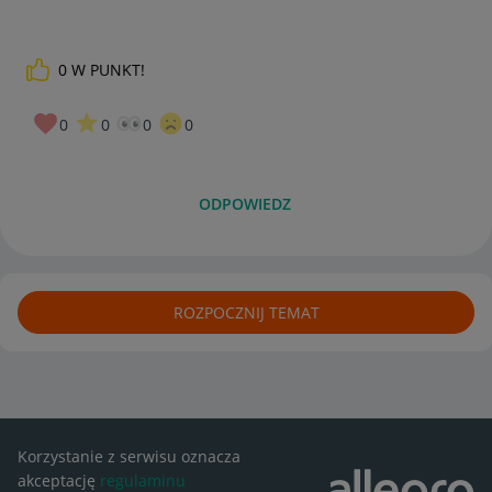
0
W PUNKT!
0
0
0
0
ODPOWIEDZ
ROZPOCZNIJ TEMAT
Korzystanie z serwisu oznacza
akceptację
regulaminu