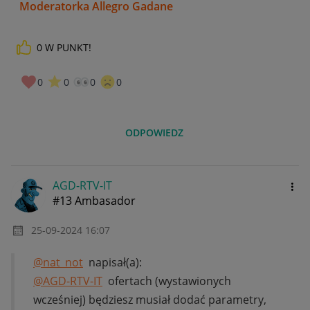
Moderatorka Allegro Gadane
0
W PUNKT!
0
0
0
0
ODPOWIEDZ
AGD-RTV-IT
#13 Ambasador
‎25-09-2024
16:07
@nat_not
napisał(a):
@AGD-RTV-IT
ofertach (wystawionych
wcześniej) będziesz musiał dodać parametry,