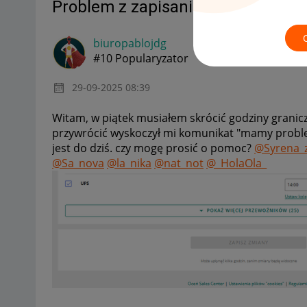
Problem z zapisaniem godzin gra
biuropablojdg
#10 Popularyzator
‎29-09-2025
08:39
Witam, w piątek musiałem skrócić godziny granic
przywrócić wyskoczył mi komunikat "mamy problem
jest do dziś. czy mogę prosić o pomoc?
@Syrena_
@Sa_nova
@la_nika
@nat_not
@_HolaOla_