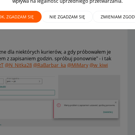
wpływa na legalność uprzedniego przetwarzania.
nicznych
MAMY ROZWIĄZANIE!
OK, ZGADZAM SIĘ
NIE ZGADZAM SIĘ
ZMIENIAM ZGOD
zne dla niektórych kurierów, a gdy próbowałem je
 z zapisaniem godzin. spróbuj ponownie" - i tak
zT
@N_Nitka28
@RaBarbar_ka
@MiMary
@w_kiwi