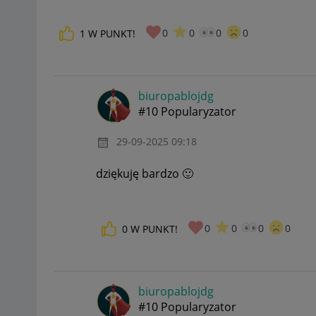
0
0
0
0
1
W PUNKT!
biuropablojdg
#10 Popularyzator
‎29-09-2025
09:18
dziękuję bardzo
🙂
0
0
0
0
0
W PUNKT!
biuropablojdg
#10 Popularyzator