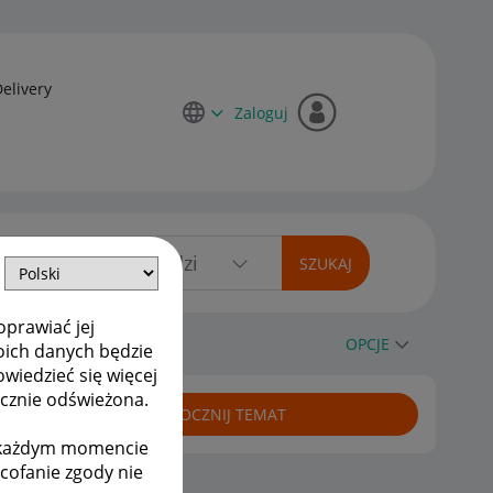
Delivery
Zaloguj
oprawiać jej
OPCJE
oich danych będzie
owiedzieć się więcej
ycznie odświeżona.
ROZPOCZNIJ TEMAT
w każdym momencie
ycofanie zgody nie