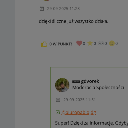
‎29-09-2025
11:28
dzięki śliczne już wszystko działa.
0
0
0
0
0
W PUNKT!
gdvorek
Moderacja Społeczności
‎29-09-2025
11:51
@biuropablojdg
Super! Dzięki za informację. Gdyb