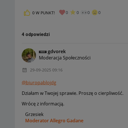
0
0
0
0
0
W PUNKT!
4 odpowiedzi
gdvorek
Moderacja Społeczności
‎29-09-2025
09:16
@biuropablojdg
Działam w Twojej sprawie. Proszę o cierpliwość.
Wrócę z informacją.
Grzesiek
Moderator Allegro Gadane