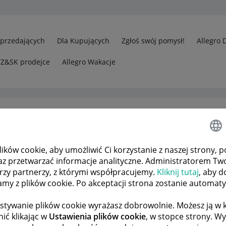
Sprzedających
Dla Kupujących
Zgłoś swój pomysł!
Allegro 
CZ&SK prodejce
Allegro Wakacje
ków cookie, aby umożliwić Ci korzystanie z naszej strony, p
rzedawcy
Problem z zapisaniem godzin granicznych
az przetwarzać informacje analityczne. Administratorem Tw
órzy partnerzy, z którymi współpracujemy.
Kliknij tutaj
, aby d
tamy z plików cookie. Po akceptacji strona zostanie automat
 TEMATÓW
POPRZEDNIA
NASTĘPNA
stywanie plików cookie wyrażasz dobrowolnie. Możesz ją 
ić klikając w
Ustawienia plików cookie
, w stopce strony. W