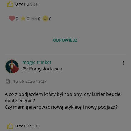
0
W PUNKT!
0
0
0
0
ODPOWIEDZ
magic-trinket
#9 Pomysłodawca
‎16-06-2026
19:27
A co z podjazdem który był robiony, czy kurier będzie
miał zlecenie?
Czy mam generować nową etykietę i nowy podjazd?
0
W PUNKT!