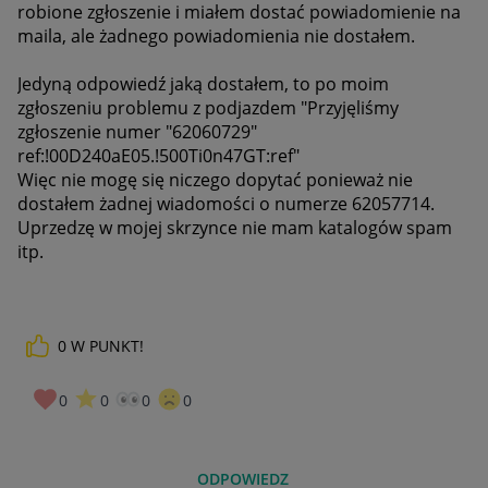
robione zgłoszenie i miałem dostać powiadomienie na
maila, ale żadnego powiadomienia nie dostałem.
Jedyną odpowiedź jaką dostałem, to po moim
zgłoszeniu problemu z podjazdem "Przyjęliśmy
zgłoszenie numer "62060729"
ref:!00D240aE05.!500Ti0n47GT:ref"
Więc nie mogę się niczego dopytać ponieważ nie
dostałem żadnej wiadomości o numerze
62057714.
Uprzedzę w mojej skrzynce nie mam katalogów spam
itp.
0
W PUNKT!
0
0
0
0
ODPOWIEDZ