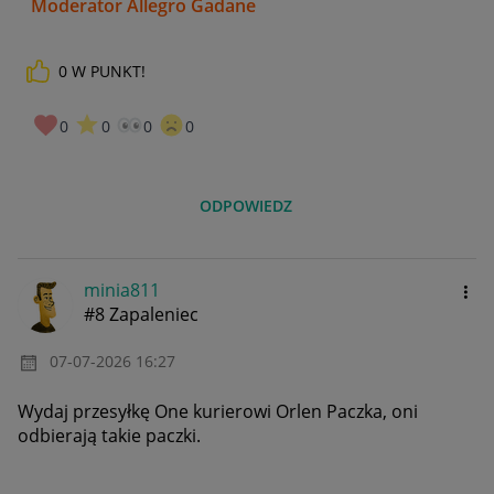
Moderator Allegro Gadane
0
W PUNKT!
0
0
0
0
ODPOWIEDZ
minia811
#8 Zapaleniec
‎07-07-2026
16:27
Wydaj przesyłkę One kurierowi Orlen Paczka, oni
odbierają takie paczki.