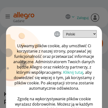
Zaloguj
Gadane
Używamy plików cookie, aby umożliwić Ci
korzystanie z naszej strony, poprawiać jej
funkcjonalność oraz przetwarzać informacje
Allegro One dla sprzedawców
OPCJE
analityczne. Administratorem Twoich danych
będzie Allegro oraz niektórzy partnerzy, z
którymi współpracujemy.
Kliknij tutaj
, aby
dowiedzieć się więcej o tym, jak korzystamy z
WSZYSTKIE TEMATY
plików cookie. Po akceptacji strona zostanie
automatycznie odświeżona.
Kurier allegro one nie odebrał
Zgodę na wykorzystywanie plików cookie
przesyłkę.
wyrażasz dobrowolnie. Możesz ją w każdym