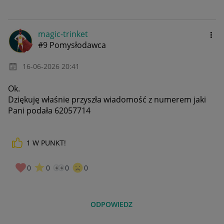
magic-trinket
#9 Pomysłodawca
‎16-06-2026
20:41
Ok.
Dziękuję właśnie przyszła wiadomość z numerem jaki
Pani podała
62057714
1
W PUNKT!
0
0
0
0
ODPOWIEDZ