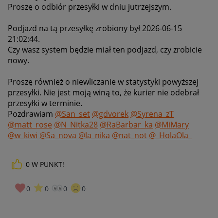
Proszę o odbiór przesyłki w dniu jutrzejszym.
Podjazd na tą przesyłkę zrobiony był
2026-06-15
21:02:44.
Czy wasz system będzie miał ten podjazd, czy zrobicie
nowy.
Proszę również o niewliczanie w statystyki powyższej
przesyłki. Nie jest moją winą to, że kurier nie odebrał
przesyłki w terminie.
Pozdrawiam
@San_set
@gdvorek
@Syrena_zT
@matt_rose
@N_Nitka28
@RaBarbar_ka
@MiMary
@w_kiwi
@Sa_nova
@la_nika
@nat_not
@_HolaOla_
0
W PUNKT!
0
0
0
0