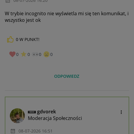
‎08-07-2026
16:20
W trybie incognito nie wyświetla mi się ten komunikat, i
wszystko jest ok
0
W PUNKT!
0
0
0
0
ODPOWIEDZ
gdvorek
Moderacja Społeczności
‎08-07-2026
16:51