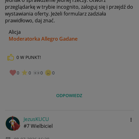
jednak o sprawdzenie jednej rzeczy. Otwórz
przeglądarkę w trybie incognito, zaloguj się i przejdź do
wystawiania oferty. Jeżeli formularz zadziała
prawidłowo, daj znać.
Alicja
Moderatorka Allegro Gadane
0
W PUNKT!
0
0
0
0
ODPOWIEDZ
JezusKUCU
#7 Wielbiciel