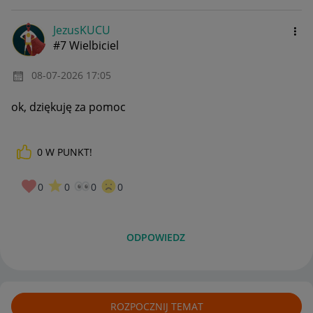
JezusKUCU
#7 Wielbiciel
‎08-07-2026
17:05
ok, dziękuję za pomoc
0
W PUNKT!
0
0
0
0
ODPOWIEDZ
ROZPOCZNIJ TEMAT