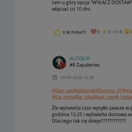
tam u góry opcja "WYŁĄCZ DOSTAWY
włączać co 10 dni.
0
0
0
0
W PUNKT!
AUTOJUR
#8 Zapaleniec
‎10-07-2026
12:28
@San_set
@gdvorek
@Syrena_zT
@ma
@Sa_nova
@la_nika
@nat_not
@_Hola
Źle wyświetla czas wysyłki zawsze w 
godzina 12,25 i wyświetla dostawa w
Dlaczego tak się dzieje????????????