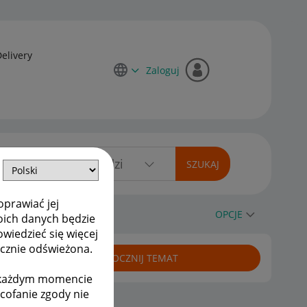
Delivery
Zaloguj
oprawiać jej
OPCJE
oich danych będzie
owiedzieć się więcej
ycznie odświeżona.
ROZPOCZNIJ TEMAT
w każdym momencie
ycofanie zgody nie