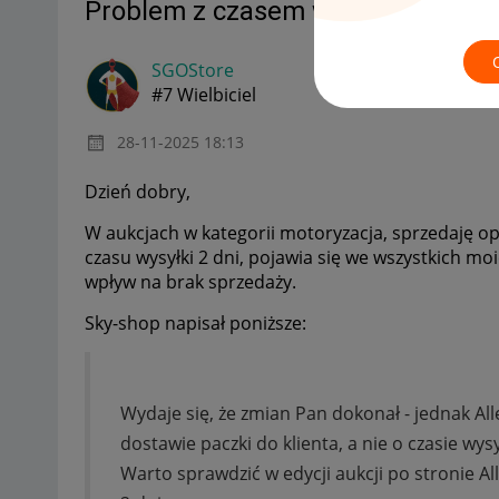
Problem z czasem wysyłki w aukc
SGOStore
#7 Wielbiciel
‎28-11-2025
18:13
Dzień dobry,
W aukcjach w kategorii motoryzacja, sprzedaję o
czasu wysyłki 2 dni, pojawia się we wszystkich mo
wpływ na brak sprzedaży.
Sky-shop napisał poniższe:
Wydaje się, że zmian Pan dokonał - jednak Al
dostawie paczki do klienta, a nie o czasie wysy
Warto sprawdzić w edycji aukcji po stronie Al