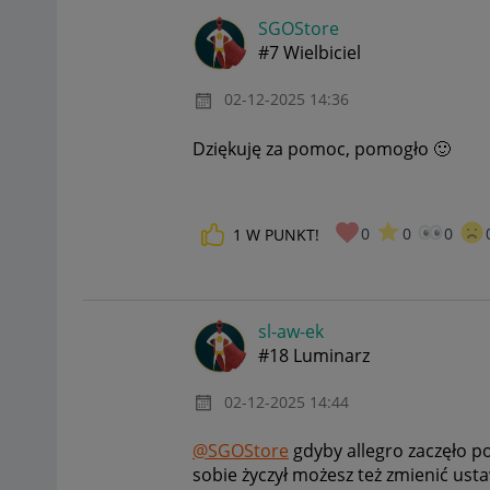
SGOStore
#7 Wielbiciel
‎02-12-2025
14:36
Dziękuję za pomoc, pomogło
🙂
0
0
0
1
W PUNKT!
sl-aw-ek
#18 Luminarz
‎02-12-2025
14:44
@SGOStore
gdyby allegro zaczęło p
sobie życzył możesz też zmienić usta