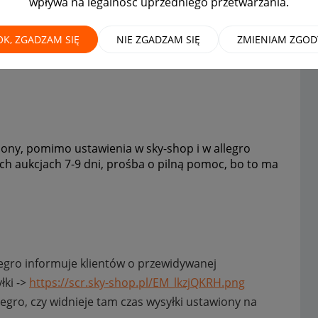
wpływa na legalność uprzedniego przetwarzania.
jach
MAMY ROZWIĄZANIE!
OK, ZGADZAM SIĘ
NIE ZGADZAM SIĘ
ZMIENIAM ZGOD
pony, pomimo ustawienia w sky-shop i w allegro
ich aukcjach 7-9 dni, prośba o pilną pomoc, bo to ma
legro informuje klientów o przewidywanej
łki ->
https://scr.sky-shop.pl/EM_lkzjQKRH.png
legro, czy widnieje tam czas wysyłki ustawiony na