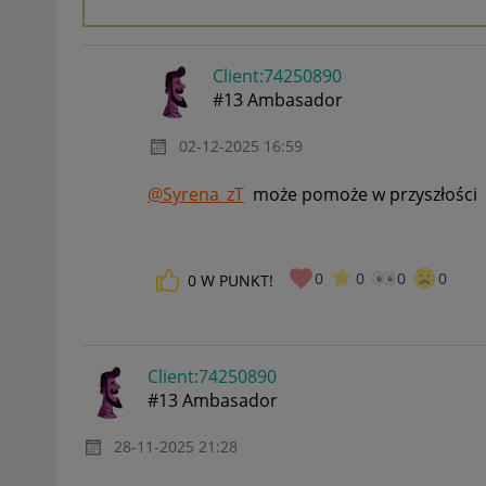
Client:74250890
#13 Ambasador
‎02-12-2025
16:59
@Syrena_zT
może pomoże w przyszłości
0
0
0
0
0
W PUNKT!
Client:74250890
#13 Ambasador
‎28-11-2025
21:28