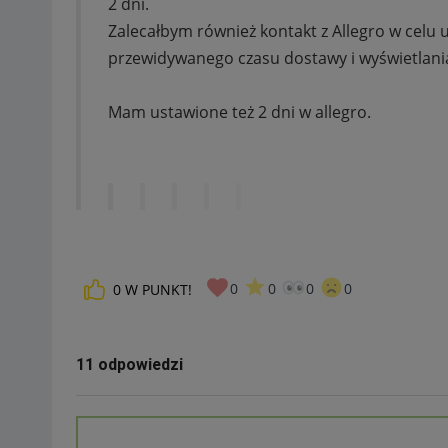
2 dni.
Zalecałbym również kontakt z Allegro w celu u
przewidywanego czasu dostawy i wyświetlania
Mam ustawione też 2 dni w allegro.
0
0
0
0
0
W PUNKT!
11 odpowiedzi