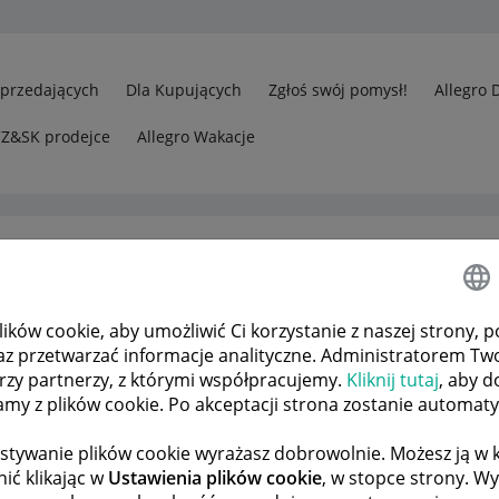
Sprzedających
Dla Kupujących
Zgłoś swój pomysł!
Allegro 
CZ&SK prodejce
Allegro Wakacje
ków cookie, aby umożliwić Ci korzystanie z naszej strony, p
edawcy
Problem z czasem wysyłki w aukcjach
az przetwarzać informacje analityczne. Administratorem Tw
órzy partnerzy, z którymi współpracujemy.
Kliknij tutaj
, aby d
tamy z plików cookie. Po akceptacji strona zostanie automat
 TEMATÓW
POPRZEDNIA
NASTĘPNA
stywanie plików cookie wyrażasz dobrowolnie. Możesz ją 
ić klikając w
Ustawienia plików cookie
, w stopce strony. W