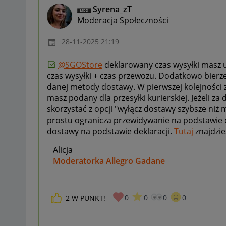
Syrena_zT
Moderacja Społeczności
‎28-11-2025
21:19
@SGOStore
deklarowany czas wysyłki masz 
czas wysyłki + czas przewozu. Dodatkowo bier
danej metody dostawy. W pierwszej kolejności 
masz podany dla przesyłki kurierskiej. Jeżeli za 
skorzystać z opcji "wyłącz dostawy szybsze niż m
prostu ogranicza przewidywanie na podstawie do
dostawy na podstawie deklaracji.
Tutaj
znajdzie
Alicja
Moderatorka Allegro Gadane
0
0
0
0
2
W PUNKT!