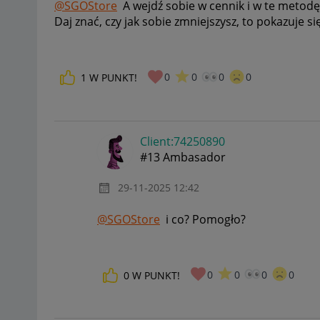
@SGOStore
A wejdź sobie w cennik i w te metodę
Daj znać, czy jak sobie zmniejszysz, to pokazuje si
0
0
0
0
1
W PUNKT!
Client:74250890
#13 Ambasador
‎29-11-2025
12:42
@SGOStore
i co? Pomogło?
0
0
0
0
0
W PUNKT!