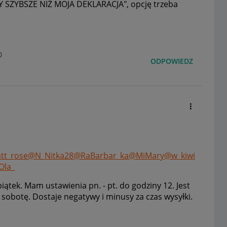
 SZYBSZE NIŻ MOJA DEKLARACJA", opcję trzeba
0
ODPOWIEDZ
tt_rose
@N_Nitka28
@RaBarbar_ka
@MiMary
@w_kiwi
Ola_
piątek. Mam ustawienia pn. - pt. do godziny 12. Jest
 sobotę. Dostaje negatywy i minusy za czas wysyłki.