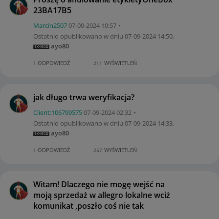
23BA17B5
Marcin2507
‎07-09-2024
10:57
Ostatnio opublikowano w dniu
‎07-09-2024
14:50
,
ayo80
ODPOWIEDŹ
WYŚWIETLEŃ
1
211
jak długo trwa weryfikacja?
Client:10679957
5
‎07-09-2024
02:32
Ostatnio opublikowano w dniu
‎07-09-2024
14:33
,
ayo80
ODPOWIEDŹ
WYŚWIETLEŃ
1
257
Witam! Dlaczego nie mogę wejść na
moją sprzedaż w allegro lokalne wciż
komunikat ,poszło coś nie tak