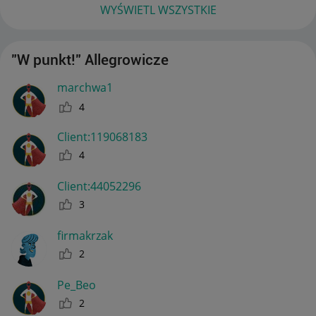
WYŚWIETL WSZYSTKIE
"W punkt!" Allegrowicze
marchwa1
4
Client:11906818
3
4
Client:44052296
3
firmakrzak
2
Pe_Beo
2