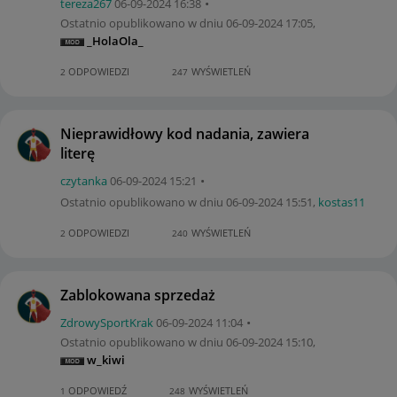
tereza267
‎06-09-2024
16:38
Ostatnio opublikowano w dniu
‎06-09-2024
17:05
,
_HolaOla_
ODPOWIEDZI
WYŚWIETLEŃ
2
247
Nieprawidłowy kod nadania, zawiera
literę
czytanka
‎06-09-2024
15:21
Ostatnio opublikowano w dniu
‎06-09-2024
15:51
,
kostas11
ODPOWIEDZI
WYŚWIETLEŃ
2
240
Zablokowana sprzedaż
ZdrowySportKrak
‎06-09-2024
11:04
Ostatnio opublikowano w dniu
‎06-09-2024
15:10
,
w_kiwi
ODPOWIEDŹ
WYŚWIETLEŃ
1
248