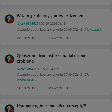
Witam ,problemy z potwierdzeniem
Client:98136271
‎05-09-2024
21:13
Ostatnio opublikowano w dniu
‎05-09-2024
21:19
,
kostas11
ODPOWIEDZI
WYŚWIETLEŃ
2
249
Zgłoszone dwie usterki, nadal nic nie
zrobiono
profesjonalia
‎05-09-2024
19:13
Ostatnio opublikowano w dniu
‎05-09-2024
21:07
,
profesjonalia
ODPOWIEDZI
WYŚWIETLEŃ
3
385
Usunięte ogłoszenie-lek na receptę?!