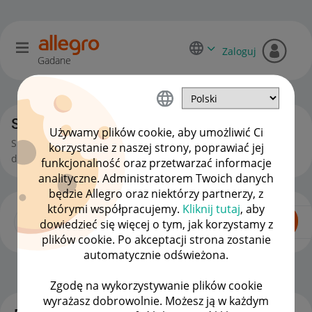
Zaloguj
Gadane
Sprzedający o Allegro Lokalnie
Używamy plików cookie, aby umożliwić Ci
Sprzedajesz na Allegro Lokalnie? Tu wymienisz się
korzystanie z naszej strony, poprawiać jej
doświadczeniami i zadasz pytania.
funkcjonalność oraz przetwarzać informacje
analityczne. Administratorem Twoich danych
będzie Allegro oraz niektórzy partnerzy, z
którymi współpracujemy.
Kliknij tutaj
, aby
dowiedzieć się więcej o tym, jak korzystamy z
plików cookie. Po akceptacji strona zostanie
automatycznie odświeżona.
Dla Sprzedających
OPCJE
Zgodę na wykorzystywanie plików cookie
wyrażasz dobrowolnie. Możesz ją w każdym