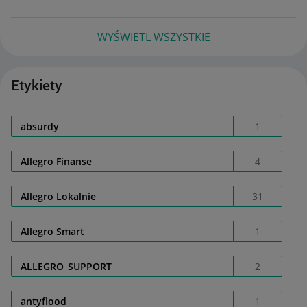
WYŚWIETL WSZYSTKIE
Etykiety
absurdy
1
Allegro Finanse
4
Allegro Lokalnie
31
Allegro Smart
1
ALLEGRO_SUPPORT
2
antyflood
1