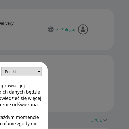
Delivery
Zaloguj
oprawiać jej
oich danych będzie
owiedzieć się więcej
ycznie odświeżona.
w każdym momencie
OPCJE
ycofanie zgody nie