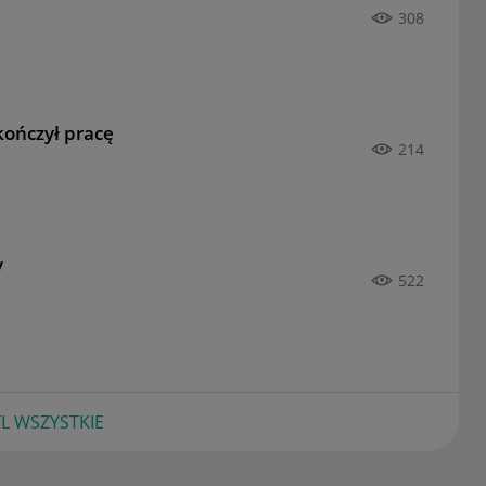
308
kończył pracę
214
y
522
L WSZYSTKIE