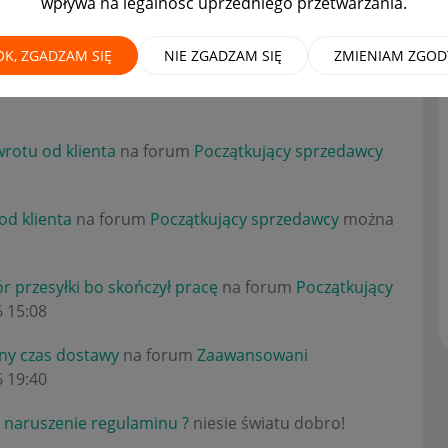
wpływa na legalność uprzedniego przetwarzania.
OK, ZGADZAM SIĘ
NIE ZGADZAM SIĘ
ZMIENIAM ZGOD
 reklamacji
na forum
Początkujący sprzedawcy
wrotu od klienta
na forum
Początkujący sprzedawcy
od klienta
na forum
Początkujący sprzedawcy
można
ór przesyłki bo skończył pracę
na forum
Początkujący
6
15:08
ny czas dostawy
na forum
Zaawansowani
6
19:40
o naruszenie regulaminu ?
niesie światu dobro!