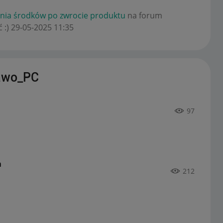
enia środków po zwrocie produktu
na forum
 :)
‎29-05-2025
11:35
tawo_PC
97
a
212