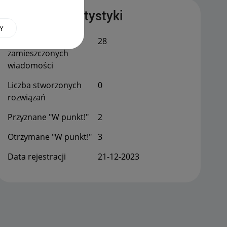
Publiczne statystyki
Y
Łączna liczba
28
zamieszczonych
wiadomości
Liczba stworzonych
0
rozwiązań
Przyznane "W punkt!"
2
Otrzymane "W punkt!"
3
Data rejestracji
‎21-12-2023