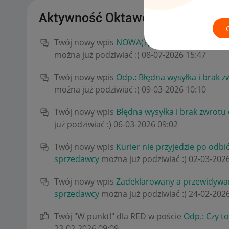
Aktywność Oktawo_PC
Twój nowy wpis
NOWA(?) Procedura składania
można już podziwiać :)
‎08-07-2026
15:47
Twój nowy wpis
Odp.: Błędna wysyłka i brak z
można już podziwiać :)
‎09-03-2026
10:10
Twój nowy wpis
Błędna wysyłka i brak zwrotu 
już podziwiać :)
‎06-03-2026
09:02
Twój nowy wpis
Kurier nie przyjedzie po odbi
sprzedawcy
można już podziwiać :)
‎02-03-202
Twój nowy wpis
Zadeklarowany a przewidywa
sprzedawcy
można już podziwiać :)
‎24-02-202
Twój "W punkt!" dla RED w poście
Odp.: Czy t
‎23-02-2026
09:09