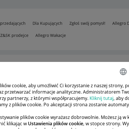
Sprzedających
Dla Kupujących
Zgłoś swój pomysł!
Allegro 
CZ&SK prodejce
Allegro Wakacje
ków cookie, aby umożliwić Ci korzystanie z naszej strony, p
az przetwarzać informacje analityczne. Administratorem Tw
órzy partnerzy, z którymi współpracujemy.
Kliknij tutaj
, aby d
tamy z plików cookie. Po akceptacji strona zostanie automat
stywanie plików cookie wyrażasz dobrowolnie. Możesz ją 
ić klikając w
Ustawienia plików cookie
, w stopce strony. W