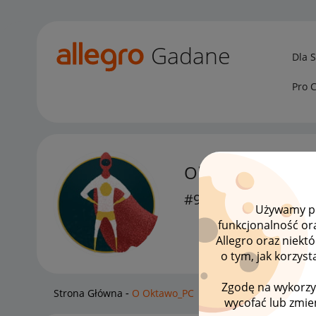
Gadane
Dla 
Pro 
Oktawo_PC
#9 Pomysłodawca
Używamy pli
funkcjonalność or
Allegro oraz niekt
o tym, jak korzys
Zgodę na wykorzy
Strona Główna
O Oktawo_PC
wycofać lub zmien