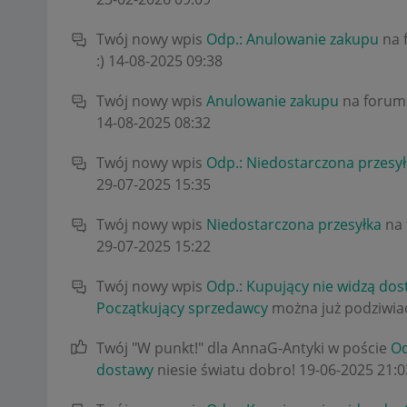
Twój nowy wpis
Odp.: Anulowanie zakupu
na 
:)
‎14-08-2025
09:38
Twój nowy wpis
Anulowanie zakupu
na foru
‎14-08-2025
08:32
Twój nowy wpis
Odp.: Niedostarczona przesy
‎29-07-2025
15:35
Twój nowy wpis
Niedostarczona przesyłka
na
‎29-07-2025
15:22
Twój nowy wpis
Odp.: Kupujący nie widzą do
Początkujący sprzedawcy
można już podziwiać
Twój "W punkt!" dla AnnaG-Antyki w poście
Od
dostawy
niesie światu dobro!
‎19-06-2025
21:0