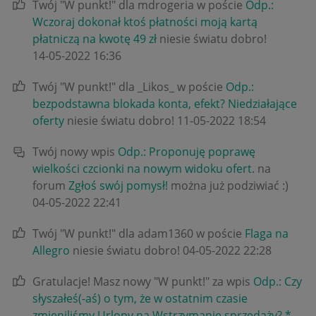
Twój "W punkt!" dla mdrogeria w poście
Odp.:
Wczoraj dokonał ktoś płatności moją kartą
płatniczą na kwotę 49 zł
niesie światu dobro!
‎14-05-2022
16:36
Twój "W punkt!" dla _Likos_ w poście
Odp.:
bezpodstawna blokada konta, efekt? Niedziałające
oferty
niesie światu dobro!
‎11-05-2022
18:54
Twój nowy wpis
Odp.: Proponuję poprawę
wielkości czcionki na nowym widoku ofert.
na
forum
Zgłoś swój pomysł!
można już podziwiać :)
‎04-05-2022
22:41
Twój "W punkt!" dla adam1360 w poście
Flaga na
Allegro
niesie światu dobro!
‎04-05-2022
22:28
Gratulacje! Masz nowy "W punkt!" za wpis
Odp.: Czy
słyszałeś(-aś) o tym, że w ostatnim czasie
zmieniliśmy Urlopy na Wstrzymanie sprzedaży? *
.