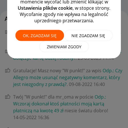
momencie wycofać lub zmienić klikając w
Strona Główna
OPCJE
Ustawienia plików cookie
, w stopce strony.
Wycofanie zgody nie wpływa na legalność
Aktywność kytorr
uprzedniego przetwarzania.
Gratulacje! Masz nowy "W punkt!" za wpis
Odp.: Jak
OK, ZGADZAM SIĘ
NIE ZGADZAM SIĘ
dołączyć kartę duzej rodziny?
.
‎06-05-2025
13:02
ZMIENIAM ZGODY
Gratulacje! Masz nowy "W punkt!" za wpis
Odp.: Jak
dołączyć kartę duzej rodziny?
.
‎25-09-2023
11:14
Gratulacje! Masz nowy "W punkt!" za wpis
Odp.: Czy
Allegro może usunąć negatywny komentarz, który
jest niezgodny z prawdą?
.
‎09-08-2022
16:40
Twój "W punkt!" dla mr_oma w poście
Odp.:
Wczoraj dokonał ktoś płatności moją kartą
płatniczą na kwotę 49 zł
niesie światu dobro!
‎14-05-2022
16:36