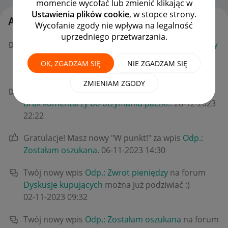
momencie wycofać lub zmienić klikając w
Ustawienia plików cookie
, w stopce strony.
Aktywność matYs307
Wycofanie zgody nie wpływa na legalność
uprzedniego przetwarzania.
Gratulacje! Masz nowy "W punkt!" za wpis
Odp.: Czy
zgodnie z Polskim prawem sprzedający może
OK, ZGADZAM SIĘ
NIE ZGADZAM SIĘ
odmówić sprzedaży?
.
‎01-02-2024
11:58
ZMIENIAM ZGODY
Gratulacje! Masz nowy "W punkt!" za wpis
Odp.:
Brak komentarzy bo otzymaniu paczki.
.
‎28-12-2023
22:22
Gratulacje! Masz nowy "W punkt!" za wpis
Odp.:
Zostałam oszukana
.
‎06-11-2023
14:30
Twój nowy wpis
Odp.: Zwrot pieniędzy
na forum
Dyskusje kupujących
można już podziwiać :)
‎02-11-2023
09:32
Twój nowy wpis
Odp.: Zostałam oszukana
na forum