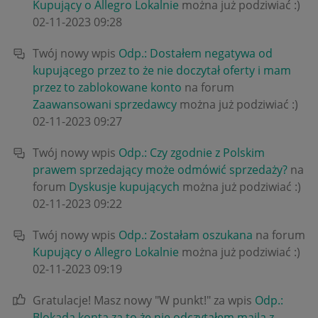
Kupujący o Allegro Lokalnie
można już podziwiać :)
‎02-11-2023
09:28
Twój nowy wpis
Odp.: Dostałem negatywa od
kupującego przez to że nie doczytał oferty i mam
przez to zablokowane konto
na forum
Zaawansowani sprzedawcy
można już podziwiać :)
‎02-11-2023
09:27
Twój nowy wpis
Odp.: Czy zgodnie z Polskim
prawem sprzedający może odmówić sprzedaży?
na
forum
Dyskusje kupujących
można już podziwiać :)
‎02-11-2023
09:22
Twój nowy wpis
Odp.: Zostałam oszukana
na forum
Kupujący o Allegro Lokalnie
można już podziwiać :)
‎02-11-2023
09:19
Gratulacje! Masz nowy "W punkt!" za wpis
Odp.:
Blokada konta za to że nie odczytałem maila z