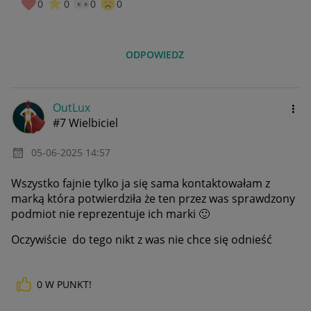
0
0
0
0
ODPOWIEDZ
OutLux
#7 Wielbiciel
‎05-06-2025
14:57
Wszystko fajnie tylko ja się sama kontaktowałam z
marką która potwierdziła że ten przez was sprawdzony
podmiot nie reprezentuje ich marki
🙂
Oczywiście do tego nikt z was nie chce się odnieść
0
W PUNKT!