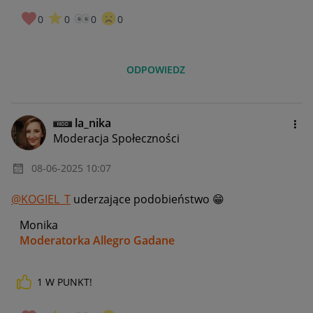
0
0
0
0
ODPOWIEDZ
la_nika
Moderacja Społeczności
‎08-06-2025
10:07
@KOGIEL_T
uderzające podobieństwo
😁
Monika
Moderatorka Allegro Gadane
1
W PUNKT!