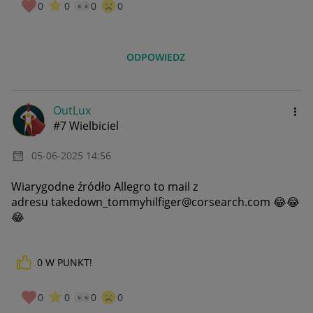
0
0
0
0
ODPOWIEDZ
OutLux
#7 Wielbiciel
‎05-06-2025
14:56
Wiarygodne źródło Allegro to mail z
adresu takedown_tommyhilfiger@corsearch.com
😂
😂
😂
0
W PUNKT!
0
0
0
0