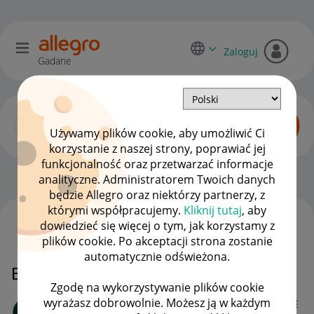
Zaloguj
Gadane
Używamy plików cookie, aby umożliwić Ci
korzystanie z naszej strony, poprawiać jej
funkcjonalność oraz przetwarzać informacje
Zaawansowani sprzedawcy
OPCJE
analityczne. Administratorem Twoich danych
będzie Allegro oraz niektórzy partnerzy, z
którymi współpracujemy.
Kliknij tutaj
, aby
dowiedzieć się więcej o tym, jak korzystamy z
WSZYSTKIE TEMATY
plików cookie. Po akceptacji strona zostanie
automatycznie odświeżona.
Blokada ofert
Zgodę na wykorzystywanie plików cookie
wyrażasz dobrowolnie. Możesz ją w każdym
OutLux