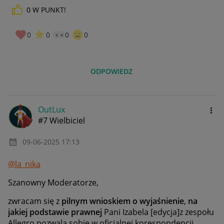
0
W PUNKT!
0
0
0
0
ODPOWIEDZ
OutLux
#7 Wielbiciel
‎09-06-2025
17:13
@la_nika
Szanowny Moderatorze,
zwracam się z
pilnym wnioskiem o wyjaśnienie
,
na
jakiej podstawie prawnej
Pani Izabela [edycja]z zespołu
Allegro pozwala sobie w oficjalnej korespondencji