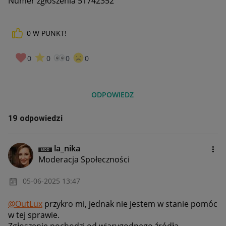
Numer zgłoszenia 51742352
0
W PUNKT!
0
0
0
0
ODPOWIEDZ
19 odpowiedzi
la_nika
Moderacja Społeczności
‎05-06-2025
13:47
@OutLux
przykro mi, jednak nie jestem w stanie pomóc
w tej sprawie.
Zgłoszenie pochodzi od wiarygodnego źródła,