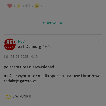
0
0
0
0
ODPOWIEDZ
RED
#21 Demiurg ⭐⭐⭐
‎05-06-2025
14:10
polecam ure i niezawisły sąd
możesz wybrać też media społecznościowe i branżowe
redakcje gazetowe
0
W PUNKT!