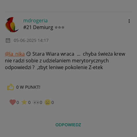
mdrogeria
#21 Demiurg ⭐⭐⭐
‎05-06-2025
14:17
@la_nika
😏
Stara Wiara wraca ... chyba świeża krew
nie radzi sobie z udzielaniem merytorycznych
odpowiedzi ? ,zbyt leniwe pokolenie Z-etek
0
W PUNKT!
0
0
0
0
ODPOWIEDZ