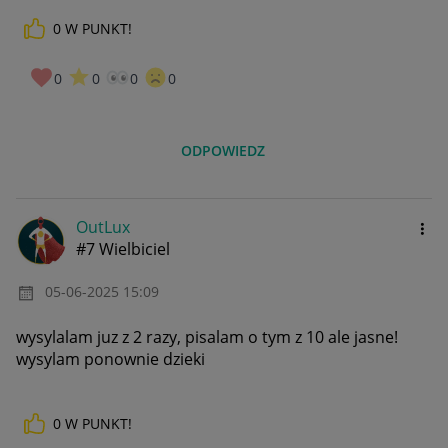
0
W PUNKT!
0
0
0
0
ODPOWIEDZ
OutLux
#7 Wielbiciel
‎05-06-2025
15:09
wysylalam juz z 2 razy, pisalam o tym z 10 ale jasne!
wysylam ponownie dzieki
0
W PUNKT!