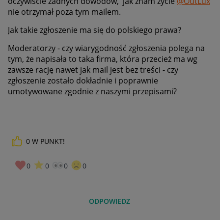
oczywiście żadnych dowodów, jak znam życie
@OutLux
nie otrzymał poza tym mailem.
Jak takie zgłoszenie ma się do polskiego prawa?
Moderatorzy - czy wiarygodność zgłoszenia polega na
tym, że napisała to taka firma, która przecież ma wg
zawsze rację nawet jak mail jest bez treści - czy
zgłoszenie zostało dokładnie i poprawnie
umotywowane zgodnie z naszymi przepisami?
0
W PUNKT!
0
0
0
0
ODPOWIEDZ