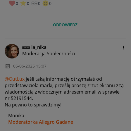
0
0
0
0
ODPOWIEDZ
la_nika
Moderacja Społeczności
‎05-06-2025
15:07
@OutLux
jeśli taką informację otrzymałaś od
przedstawiciela marki, prześlij proszę zrzut ekranu z tą
wiadomością z widocznym adresem email w sprawie
nr
52191544.
Na pewno to sprawdzimy!
Monika
Moderatorka Allegro Gadane