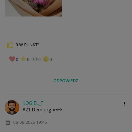
0
W PUNKT!
0
0
0
0
ODPOWIEDZ
KOGIEL_T
#21 Demiurg ⭐⭐⭐
‎06-06-2025
19:46