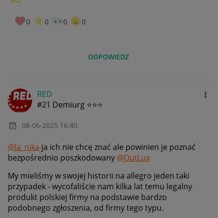
0
0
0
0
ODPOWIEDZ
RED
#21 Demiurg ⭐⭐⭐
‎08-06-2025
16:40
@la_nika
ja ich nie chcę znać ale powinien je poznać
bezpośrednio poszkodowany
@OutLux
My mieliśmy w swojej historii na allegro jeden taki
przypadek - wycofaliście nam kilka lat temu legalny
produkt polskiej firmy na podstawie bardzo
podobnego zgłoszenia, od firmy tego typu.