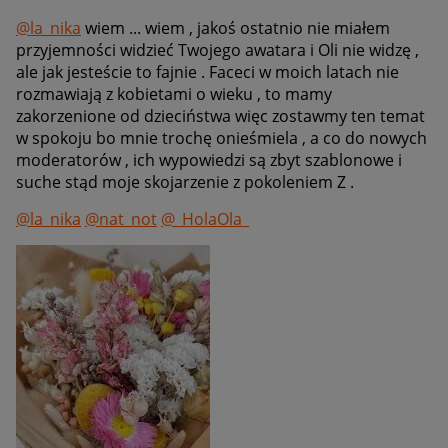
@la_nika
wiem ... wiem , jakoś ostatnio nie miałem
przyjemności widzieć Twojego awatara i Oli nie widzę ,
ale jak jesteście to fajnie . Faceci w moich latach nie
rozmawiają z kobietami o wieku , to mamy
zakorzenione od dzieciństwa więc zostawmy ten temat
w spokoju bo mnie trochę onieśmiela , a co do nowych
moderatorów , ich wypowiedzi są zbyt szablonowe i
suche stąd moje skojarzenie z pokoleniem Z .
@la_nika
@nat_not
@_HolaOla_