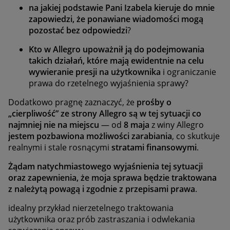
na jakiej podstawie Pani Izabela kieruje do mnie
zapowiedzi, że ponawiane wiadomości mogą
pozostać bez odpowiedzi
?
Kto w Allegro upoważnił ją do podejmowania
takich działań, które mają ewidentnie na celu
wywieranie presji na użytkownika
i ograniczanie
prawa do rzetelnego wyjaśnienia sprawy?
Dodatkowo pragnę zaznaczyć, że
prośby o
„cierpliwość” ze strony Allegro są w tej sytuacji co
najmniej nie na miejscu
— od
8 maja
z winy Allegro
jestem pozbawiona możliwości zarabiania
, co skutkuje
realnymi i stale rosnącymi
stratami finansowymi
.
Żądam natychmiastowego wyjaśnienia tej sytuacji
oraz zapewnienia, że moja sprawa będzie traktowana
z należytą powagą i zgodnie z przepisami prawa
.
idealny przykład nierzetelnego traktowania
użytkownika oraz prób zastraszania i odwlekania