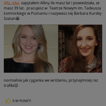
@la_nika
zapytałem Alliny ile masz lat i powiedziała, ze
masz 39 lat, pracujesz w Teatrze Nowym im. Tadeusza
Łomnickiego w Poznaniu i nazywasz się Barbara Kurdej-
Szatan
😁
normalnie jak cyganka we wróżeniu, przynajmniej raz
trafiła
😉
0
W PUNKT!