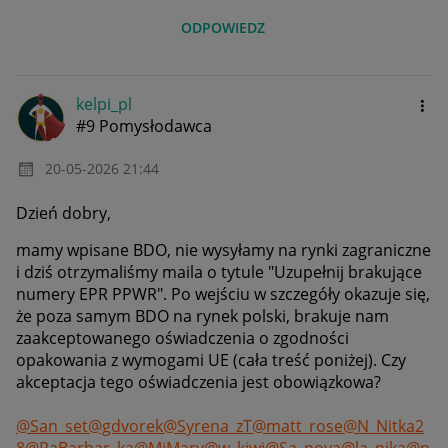
ODPOWIEDZ
kelpi_pl
#9 Pomysłodawca
‎20-05-2026
21:44
Dzień dobry,
mamy wpisane BDO, nie wysyłamy na rynki zagraniczne
i dziś otrzymaliśmy maila o tytule "Uzupełnij brakujące
numery EPR PPWR". Po wejściu w szczegóły okazuje się,
że poza samym BDO na rynek polski, brakuje nam
zaakceptowanego oświadczenia
o zgodności
opakowania z wymogami UE (cała treść poniżej). Czy
akceptacja tego oświadczenia jest obowiązkowa?
@San_set
@gdvorek
@Syrena_zT
@matt_rose
@N_Nitka2