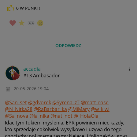
0
W PUNKT!
ODPOWIEDZ
accadia
#13 Ambasador
‎20-05-2026
19:04
@San_set
@gdvorek
@Syrena_zT
@matt_rose
@N_Nitka28
@RaBarbar_ka
@MiMary
@w_kiwi
@Sa_nova
@la_nika
@nat_not
@_HolaOla_
Idac tym tokiem myslenia, EPR powinien miec kazdy,
kto sprzedaje cokolwiek wysylkowo i uzywa do tego
chociazby pol grama tasmy klejacej i foliopaków, gdyz