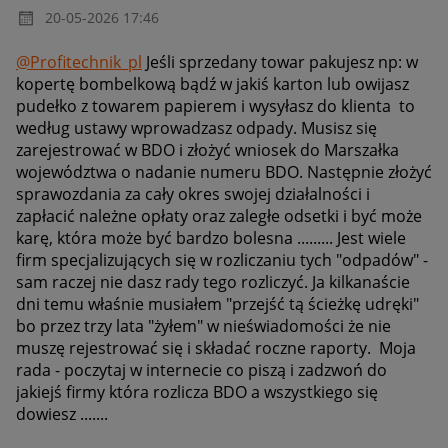
‎20-05-2026
17:46
@Profitechnik_pl
Jeśli sprzedany towar pakujesz np: w
kopertę bombelkową bądź w jakiś karton lub owijasz
pudełko z towarem papierem i wysyłasz do klienta to
według ustawy wprowadzasz odpady. Musisz się
zarejestrować w BDO i złożyć wniosek do Marszałka
województwa o nadanie numeru BDO. Następnie złożyć
sprawozdania za cały okres swojej działalności i
zapłacić należne opłaty oraz zaległe odsetki i być może
karę, która może być bardzo bolesna ......... Jest wiele
firm specjalizujących się w rozliczaniu tych "odpadów" -
sam raczej nie dasz rady tego rozliczyć. Ja kilkanaście
dni temu właśnie musiałem "przejść tą ścieżkę udręki"
bo przez trzy lata "żyłem" w nieświadomości że nie
muszę rejestrować się i składać roczne raporty. Moja
rada - poczytaj w internecie co piszą i zadzwoń do
jakiejś firmy która rozlicza BDO a wszystkiego się
dowiesz .......