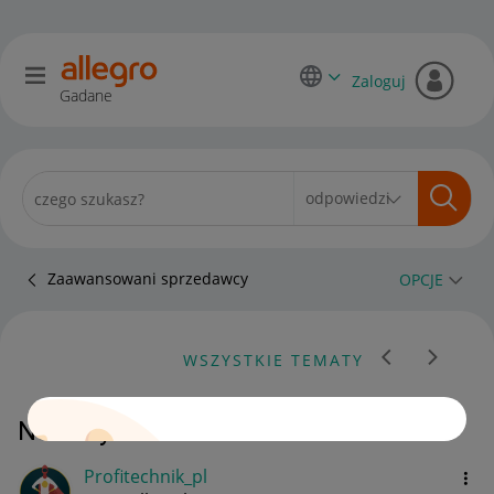
Zaloguj
Gadane
Zaawansowani sprzedawcy
OPCJE
WSZYSTKIE TEMATY
Numery EPR PPWR
Profitechnik_pl