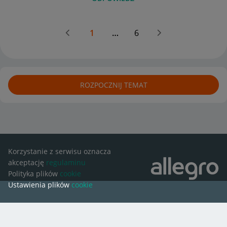
1
…
6
ROZPOCZNIJ TEMAT
Korzystanie z serwisu oznacza
akceptację
regulaminu
Polityka plików
cookie
Ustawienia plików
cookie