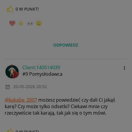
0
W PUNKT!
ODPOWIEDZ
Client:14051403
9
#9 Pomysłodawca
‎20-05-2026
20:52
@kakabe_2007
możesz powiedzieć czy dali Ci jakąś
karę? Czy może tylko odsetki? Ciekawi mnie czy
rzeczywiście tak karają, tak jak się o tym mówi.
0
W PUNKT!