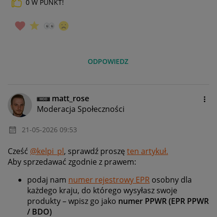
0
W PUNKT!
ODPOWIEDZ
matt_rose
Moderacja Społeczności
‎21-05-2026
09:53
Cześć
@kelpi_pl
, sprawdź proszę
ten artykuł.
Aby sprzedawać zgodnie z prawem:
podaj nam
numer rejestrowy EPR
osobny dla
każdego kraju, do którego wysyłasz swoje
produkty – wpisz go jako
numer PPWR (EPR PPWR
/ BDO)