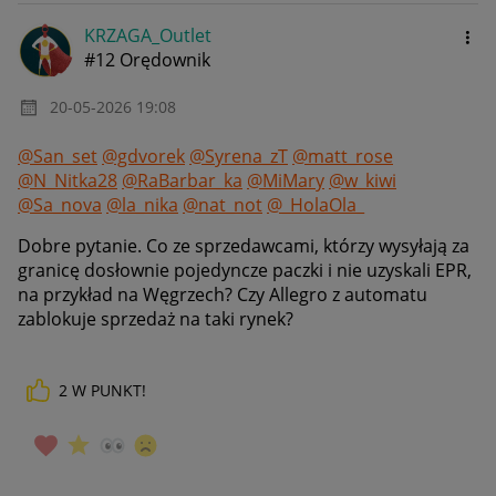
KRZAGA_Outlet
#12 Orędownik
‎20-05-2026
19:08
@San_set
@gdvorek
@Syrena_zT
@matt_rose
@N_Nitka28
@RaBarbar_ka
@MiMary
@w_kiwi
@Sa_nova
@la_nika
@nat_not
@_HolaOla_
Dobre pytanie. Co ze sprzedawcami, którzy wysyłają za
granicę dosłownie pojedyncze paczki i nie uzyskali EPR,
na przykład na Węgrzech? Czy Allegro z automatu
zablokuje sprzedaż na taki rynek?
2
W PUNKT!