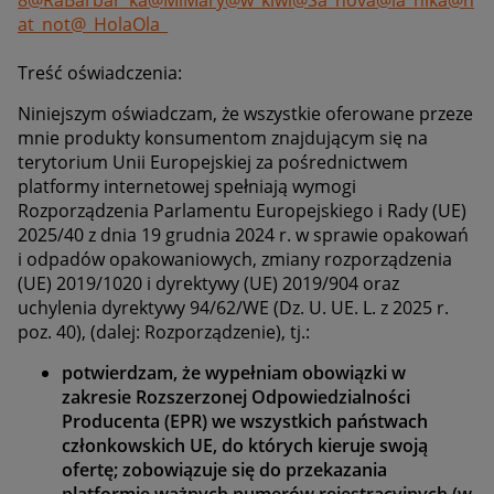
8
@RaBarbar_ka
@MiMary
@w_kiwi
@Sa_nova
@la_nika
@n
at_not
@_HolaOla_
Treść oświadczenia:
Niniejszym oświadczam, że wszystkie oferowane przeze
mnie produkty konsumentom znajdującym się na
terytorium Unii Europejskiej za pośrednictwem
platformy internetowej spełniają wymogi
Rozporządzenia Parlamentu Europejskiego i Rady (UE)
2025/40 z dnia 19 grudnia 2024 r. w sprawie opakowań
i odpadów opakowaniowych, zmiany rozporządzenia
(UE) 2019/1020 i dyrektywy (UE) 2019/904 oraz
uchylenia dyrektywy 94/62/WE (Dz. U. UE. L. z 2025 r.
poz. 40), (dalej: Rozporządzenie), tj.:
potwierdzam, że wypełniam obowiązki w
zakresie Rozszerzonej Odpowiedzialności
Producenta (EPR) we wszystkich państwach
członkowskich UE, do których kieruje swoją
ofertę; zobowiązuje się do przekazania