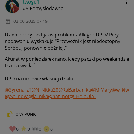
twogu1
#9 Pomysłodawca
‎02-06-2025
07:19
Dzień dobry. Jest jakiś problem z Allegro DPD? Przy
nadawaniu wyskakuje "
Przewoźnik jest niedostępny.
Spróbuj ponownie później."
Akurat w poniedziałek rano, kiedy paczki po weekendzie
trzeba wysłać
DPD na umowie własnej działa
@Syrena_zT
@N_Nitka28
@RaBarbar_ka
@MiMary
@w_kiw
i
@Sa_nova
@la_nika
@nat_not
@_HolaOla_
0
W PUNKT!
0
0
0
0