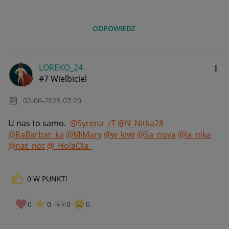
ODPOWIEDZ
LOREKO_24
#7 Wielbiciel
‎02-06-2025
07:20
U nas to samo.
@Syrena_zT
@N_Nitka28
@RaBarbar_ka
@MiMary
@w_kiwi
@Sa_nova
@la_nika
@nat_not
@_HolaOla_
0
W PUNKT!
0
0
0
0