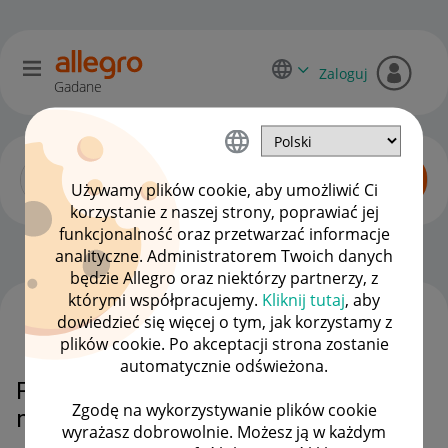
Zaloguj
Gadane
Używamy plików cookie, aby umożliwić Ci
korzystanie z naszej strony, poprawiać jej
funkcjonalność oraz przetwarzać informacje
Zaawansowani sprzedawcy
OPCJE
analityczne. Administratorem Twoich danych
będzie Allegro oraz niektórzy partnerzy, z
którymi współpracujemy.
Kliknij tutaj
, aby
dowiedzieć się więcej o tym, jak korzystamy z
WSZYSTKIE TEMATY
plików cookie. Po akceptacji strona zostanie
automatycznie odświeżona.
Przewoźnik DPD niedostępny - jak
Zgodę na wykorzystywanie plików cookie
nadać przesyłki?
wyrażasz dobrowolnie. Możesz ją w każdym