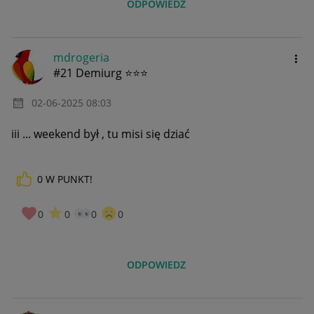
ODPOWIEDZ
mdrogeria
#21 Demiurg ⭐⭐⭐
‎02-06-2025
08:03
iii ... weekend był , tu misi się dziać
0
W PUNKT!
0
0
0
0
ODPOWIEDZ