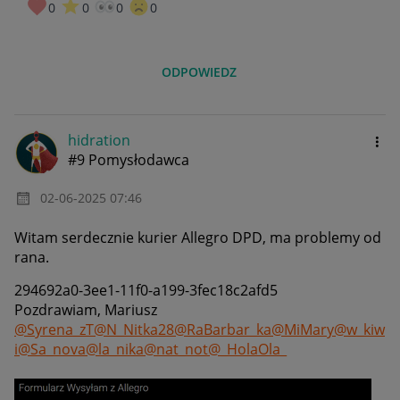
0
0
0
0
ODPOWIEDZ
hidration
#9 Pomysłodawca
‎02-06-2025
07:46
Witam serdecznie kurier Allegro DPD, ma problemy od
rana.
294692a0-3ee1-11f0-a199-3fec18c2afd5
Pozdrawiam, Mariusz
@Syrena_zT
@N_Nitka28
@RaBarbar_ka
@MiMary
@w_kiw
i
@Sa_nova
@la_nika
@nat_not
@_HolaOla_