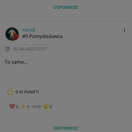
ODPOWIEDZ
renaII
#9 Pomysłodawca
‎02-06-2025
07:27
To samo...
0
W PUNKT!
0
0
0
0
ODPOWIEDZ