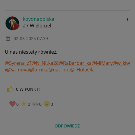
kovonapolska
#7 Wielbiciel
‎02-06-2025
07:39
U nas niestety również.
@Syrena_zT
@N_Nitka28
@RaBarbar_ka
@MiMary
@w_kiw
i
@Sa_nova
@la_nika
@nat_not
@_HolaOla_
0
W PUNKT!
0
0
0
0
ODPOWIEDZ