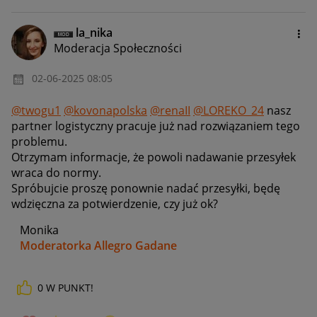
la_nika
Moderacja Społeczności
‎02-06-2025
08:05
@twogu1
@kovonapolska
@renaII
@LOREKO_24
nasz
partner logistyczny pracuje już nad rozwiązaniem tego
problemu.
Otrzymam informacje, że powoli nadawanie przesyłek
wraca do normy.
Spróbujcie proszę ponownie nadać przesyłki, będę
wdzięczna za potwierdzenie, czy już ok?
Monika
Moderatorka Allegro Gadane
0
W PUNKT!