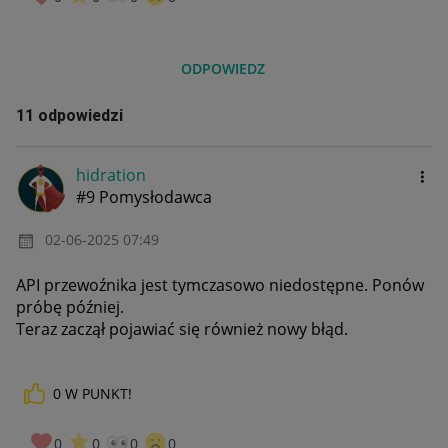
ODPOWIEDZ
11 odpowiedzi
hidration
#9 Pomysłodawca
‎02-06-2025
07:49
API przewoźnika jest tymczasowo niedostępne. Ponów
próbę później.
Teraz zaczął pojawiać się również nowy błąd.
0
W PUNKT!
0
0
0
0