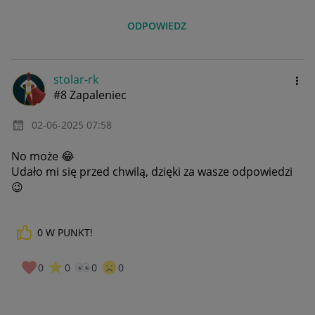
ODPOWIEDZ
stolar-rk
#8 Zapaleniec
‎02-06-2025
07:58
No może
😂
Udało mi się przed chwilą, dzięki za wasze odpowiedzi
😉
0
W PUNKT!
0
0
0
0