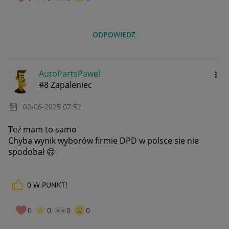
ODPOWIEDZ
AutoPartsPawel
#8 Zapaleniec
‎02-06-2025
07:52
Też mam to samo
Chyba wynik wyborów firmie DPD w polsce sie nie
spodobał
😄
0
W PUNKT!
0
0
0
0