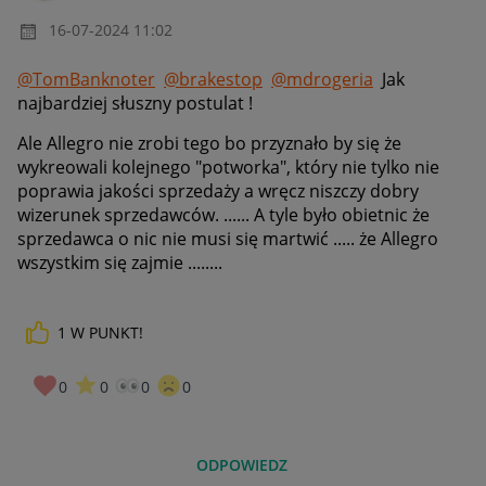
‎16-07-2024
11:02
@TomBanknoter
@brakestop
@mdrogeria
Jak
najbardziej słuszny postulat !
Ale Allegro nie zrobi tego bo przyznało by się że
wykreowali kolejnego "potworka", który nie tylko nie
poprawia jakości sprzedaży a wręcz niszczy dobry
wizerunek sprzedawców. ...... A tyle było obietnic że
sprzedawca o nic nie musi się martwić ..... że Allegro
wszystkim się zajmie ........
1
W PUNKT!
0
0
0
0
ODPOWIEDZ