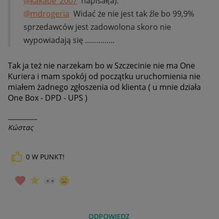
@kakabe_2007
napisał(a):
@mdrogeria
Widać że nie jest tak źle bo 99,9%
sprzedawców jest zadowolona skoro nie
wypowiadają się ...............
Tak ja też nie narzekam bo w Szczecinie nie ma One
Kuriera i mam spokój od początku uruchomienia nie
miałem żadnego zgłoszenia od klienta ( u mnie działa
One Box - DPD - UPS )
__________
Κώστας
0
W PUNKT!
ODPOWIEDZ