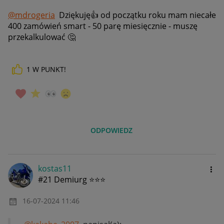
@mdrogeria
Dziękuję
👍
od początku roku mam niecałe
400 zamówień smart - 50 parę miesięcznie - muszę
przekalkulować
🤔
1
W PUNKT!
ODPOWIEDZ
kostas11
#21 Demiurg ⭐⭐⭐
‎16-07-2024
11:46