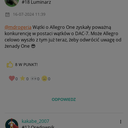
#18 Luminarz
‎16-07-2024
11:39
@mdrogeria
Wątki o Allegro One zyskały poważną
konkurencję w postaci wątków o DAC-7. Może Allegro
celowo wyszło z tym już teraz, żeby odwrócić uwagę od
żenady One
😎
8
W PUNKT!
0
0
0
0
ODPOWIEDZ
kakabe_2007
#12 Orędownik