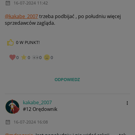
‎16-07-2024
11:42
@kakabe_2007
trzeba podbijać , po południu więcej
sprzedawców zagląda.
0
W PUNKT!
0
0
0
0
ODPOWIEDZ
kakabe_2007
#12 Orędownik
‎16-07-2024
16:08