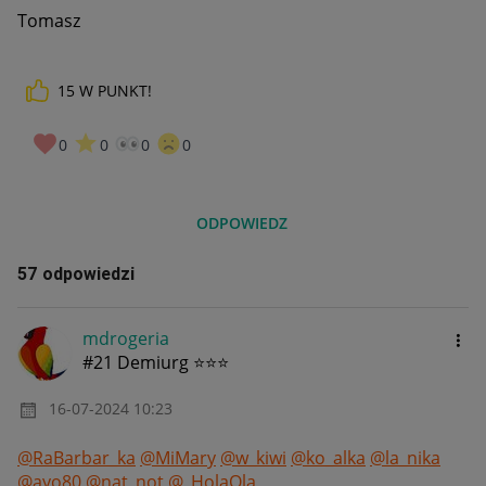
Tomasz
15
W PUNKT!
0
0
0
0
ODPOWIEDZ
57 odpowiedzi
mdrogeria
#21 Demiurg ⭐⭐⭐
‎16-07-2024
10:23
@RaBarbar_ka
@MiMary
@w_kiwi
@ko_alka
@la_nika
@ayo80
@nat_not
@_HolaOla_