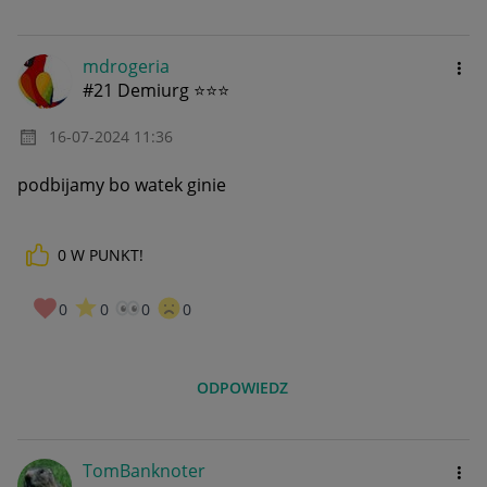
mdrogeria
#21 Demiurg ⭐⭐⭐
‎16-07-2024
11:36
podbijamy bo watek ginie
0
W PUNKT!
0
0
0
0
ODPOWIEDZ
TomBanknoter