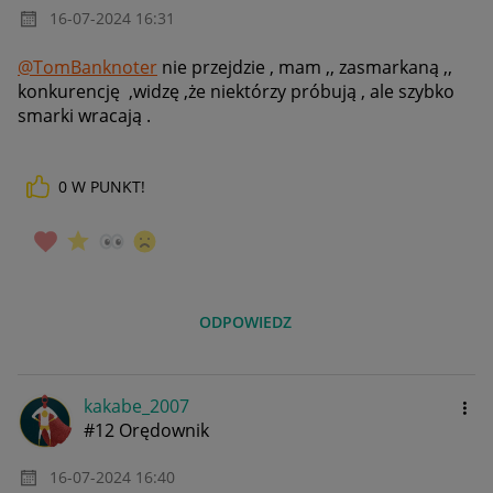
‎16-07-2024
16:31
@TomBanknoter
nie przejdzie , mam ,, zasmarkaną ,,
konkurencję ,widzę ,że niektórzy próbują , ale szybko
smarki wracają .
0
W PUNKT!
ODPOWIEDZ
kakabe_2007
#12 Orędownik
‎16-07-2024
16:40