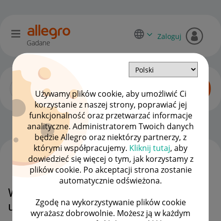
Zaloguj
Gadane
Używamy plików cookie, aby umożliwić Ci
korzystanie z naszej strony, poprawiać jej
funkcjonalność oraz przetwarzać informacje
Allegro One dla sprzedawców
OPCJE
analityczne. Administratorem Twoich danych
będzie Allegro oraz niektórzy partnerzy, z
którymi współpracujemy.
Kliknij tutaj
, aby
dowiedzieć się więcej o tym, jak korzystamy z
WSZYSTKIE TEMATY
plików cookie. Po akceptacji strona zostanie
automatycznie odświeżona.
W związku z żenującą jakością
Zgodę na wykorzystywanie plików cookie
usług Allegro One..
wyrażasz dobrowolnie. Możesz ją w każdym