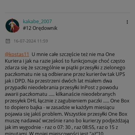
kakabe_2007
#12 Orędownik
‎16-07-2024
11:59
@kostas11
U mnie całe szczęście też nie ma One
Kuriera i jak na razie jakoś to funkcjonuje choć często
zdarza się że szczególnie w piątki przesyłki z zielonego
paczkomatu nie są odbierane przez kurierów tak UPS
jak i DPD. Na przestrzeni dwóch lat miałem dwa
przypadki nieodebrania przesyłki InPost z powodu
awarii paczkomatu ..... kilkanaście nieodebranych
przesyłek DHL łącznie z zagubieniem paczki ..... One Box
to dopiero bajka - w zasadzie w każdym miesiącu
pojawia się jakiś problem. Wszystkie przesyłki One Box
muszę nadawać wcześnie rano bo kurierzy podjeżdżają
jak im wygodnie - raz o 07: 30 , raz 08:55, raz o 15 z
minutami. W mojej miejscowości jest "aż"10