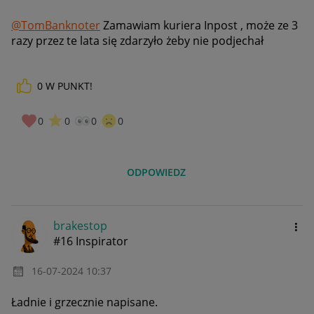
@TomBanknoter
Zamawiam kuriera Inpost , może ze 3
razy przez te lata się zdarzyło żeby nie podjechał
0
W PUNKT!
0
0
0
0
ODPOWIEDZ
brakestop
#16 Inspirator
‎16-07-2024
10:37
Ładnie i grzecznie napisane.