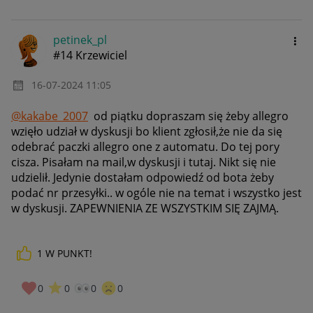
petinek_pl
#14 Krzewiciel
‎16-07-2024
11:05
@kakabe_2007
od piątku dopraszam się żeby allegro
wzięło udział w dyskusji bo klient zgłosił,że nie da się
odebrać paczki allegro one z automatu. Do tej pory
cisza. Pisałam na mail,w dyskusji i tutaj. Nikt się nie
udzielił. Jedynie dostałam odpowiedź od bota żeby
podać nr przesyłki.. w ogóle nie na temat i wszystko jest
w dyskusji. ZAPEWNIENIA ZE WSZYSTKIM SIĘ ZAJMĄ.
1
W PUNKT!
0
0
0
0