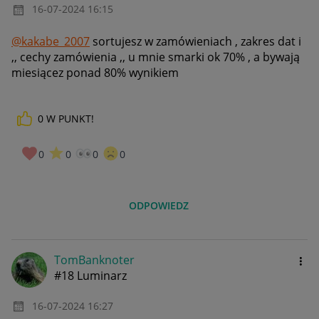
‎16-07-2024
16:15
@kakabe_2007
sortujesz w zamówieniach , zakres dat i
,, cechy zamówienia ,, u mnie smarki ok 70% , a bywają
miesiącez ponad 80% wynikiem
0
W PUNKT!
0
0
0
0
ODPOWIEDZ
TomBanknoter
#18 Luminarz
‎16-07-2024
16:27