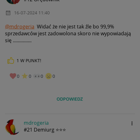
‎16-07-2024
11:40
@mdrogeria
Widać że nie jest tak źle bo 99,9%
sprzedawców jest zadowolona skoro nie wypowiadają
się ...............
1
W PUNKT!
0
0
0
0
ODPOWIEDZ
mdrogeria
#21 Demiurg ⭐⭐⭐