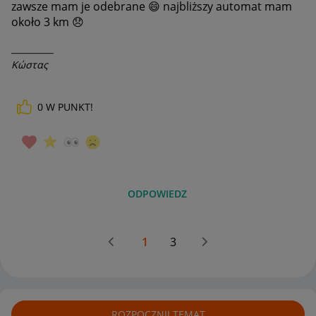
zawsze mam je odebrane
😄
najbliższy automat mam
około 3 km
😞
__________
Κώστας
0
W PUNKT!
ODPOWIEDZ
1
3
ROZPOCZNIJ TEMAT