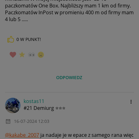
paczkomatów One Box. Najbliższy mam 1 km od firmy.
Paczkomatów InPost w promieniu 400 m od firmy mam
4 lub 5 .....
0
W PUNKT!
ODPOWIEDZ
kostas11
#21 Demiurg ⭐⭐⭐
‎16-07-2024
12:03
@kakabe_2007
ja nadaje je w epace z samego rana więc