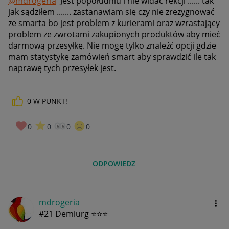
@mdrogeria
Jest popołudniu i nie widać rekcji ...... tak
jak sądziłem ....... zastanawiam się czy nie zrezygnować
ze smarta bo jest problem z kurierami oraz wzrastający
problem ze zwrotami zakupionych produktów aby mieć
darmową przesyłkę. Nie mogę tylko znaleźć opcji gdzie
mam statystykę zamówień smart aby sprawdzić ile tak
naprawę tych przesyłek jest.
0
W PUNKT!
0
0
0
0
ODPOWIEDZ
mdrogeria
#21 Demiurg ⭐⭐⭐