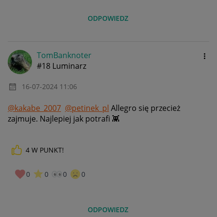
ODPOWIEDZ
TomBanknoter
#18 Luminarz
‎16-07-2024
11:06
@kakabe_2007
@petinek_pl
Allegro się przecież
zajmuje. Najlepiej jak potrafi
👾
4
W PUNKT!
0
0
0
0
ODPOWIEDZ