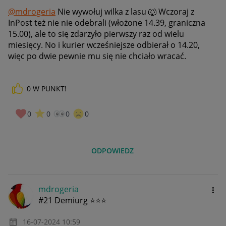
@mdrogeria
Nie wywołuj wilka z lasu
🐺
Wczoraj z
InPost też nie nie odebrali (włożone 14.39, graniczna
15.00), ale to się zdarzyło pierwszy raz od wielu
miesięcy. No i kurier wcześniejsze odbierał o 14.20,
więc po dwie pewnie mu się nie chciało wracać.
0
W PUNKT!
0
0
0
0
ODPOWIEDZ
mdrogeria
#21 Demiurg ⭐⭐⭐
‎16-07-2024
10:59