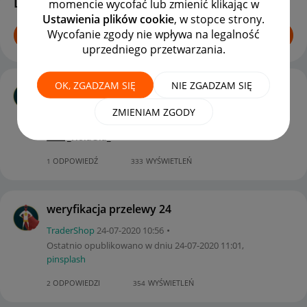
Dyskusje
momencie wycofać lub zmienić klikając w
Ustawienia plików cookie
, w stopce strony.
Wycofanie zgody nie wpływa na legalność
ROZPOCZNIJ TEMAT
uprzedniego przetwarzania.
OK, ZGADZAM SIĘ
NIE ZGADZAM SIĘ
PayU / Przelewy24 - wypłata środków
kle-kot
‎23-07-2020
22:19
ZMIENIAM ZGODY
Ostatnio opublikowano w dniu
‎24-07-2020
11:22
,
_HolaOla_
ODPOWIEDŹ
WYŚWIETLEŃ
1
333
weryfikacja przelewy 24
TraderShop
‎24-07-2020
10:56
Ostatnio opublikowano w dniu
‎24-07-2020
11:01
,
pinsplash
ODPOWIEDZI
WYŚWIETLEŃ
2
354