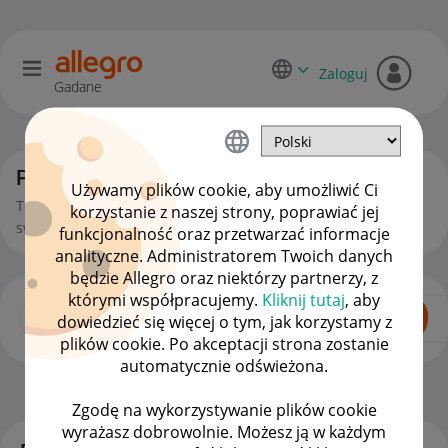
Zaloguj
Gadane
Początkujący sprzedawcy
Używamy plików cookie, aby umożliwić Ci
To miejsce jest dla Ciebie, jeśli zaczynasz lub chcesz zacząć
korzystanie z naszej strony, poprawiać jej
swoją przygodę ze sprzedażą na Allegro.
funkcjonalność oraz przetwarzać informacje
analityczne. Administratorem Twoich danych
będzie Allegro oraz niektórzy partnerzy, z
którymi współpracujemy.
Kliknij tutaj
, aby
dowiedzieć się więcej o tym, jak korzystamy z
plików cookie. Po akceptacji strona zostanie
automatycznie odświeżona.
Dla Sprzedających
OPCJE
Zgodę na wykorzystywanie plików cookie
wyrażasz dobrowolnie. Możesz ją w każdym