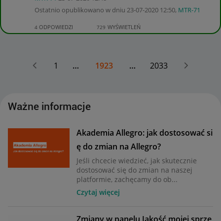
Ostatnio opublikowano w dniu
‎23-07-2020
12:50
,
MTR-71
ODPOWIEDZI
WYŚWIETLEŃ
4
729
1
…
1923
…
2033
Ważne informacje
Akademia Allegro: jak dostosować si
ę do zmian na Allegro?
Jeśli chcecie wiedzieć, jak skutecznie
dostosować się do zmian na naszej
platformie, zachęcamy do ob...
Czytaj więcej
Zmiany w panelu Jakość mojej sprze