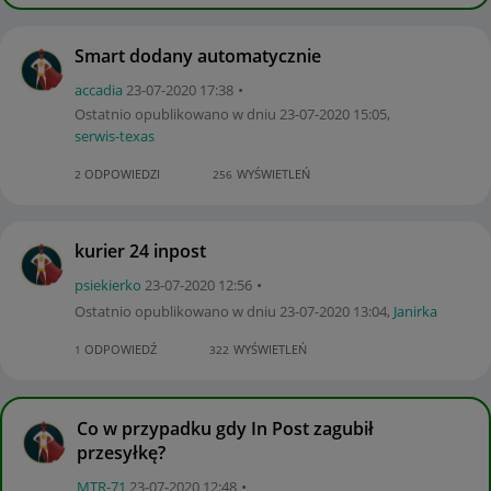
Smart dodany automatycznie
accadia
‎23-07-2020
17:38
Ostatnio opublikowano w dniu
‎23-07-2020
15:05
,
serwis-texas
ODPOWIEDZI
WYŚWIETLEŃ
2
256
kurier 24 inpost
psiekierko
‎23-07-2020
12:56
Ostatnio opublikowano w dniu
‎23-07-2020
13:04
,
Janirka
ODPOWIEDŹ
WYŚWIETLEŃ
1
322
Co w przypadku gdy In Post zagubił
przesyłkę?
MTR-71
‎23-07-2020
12:48