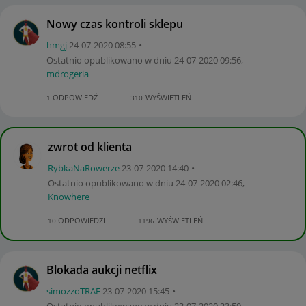
Nowy czas kontroli sklepu
hmgj
‎24-07-2020
08:55
Ostatnio opublikowano w dniu
‎24-07-2020
09:56
,
mdrogeria
ODPOWIEDŹ
WYŚWIETLEŃ
1
310
zwrot od klienta
RybkaNaRowerze
‎23-07-2020
14:40
Ostatnio opublikowano w dniu
‎24-07-2020
02:46
,
Knowhere
ODPOWIEDZI
WYŚWIETLEŃ
10
1196
Blokada aukcji netflix
simozzoTRAE
‎23-07-2020
15:45
Ostatnio opublikowano w dniu
‎23-07-2020
23:59
,