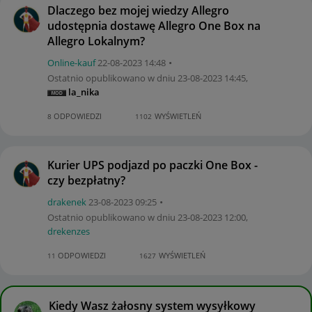
Dlaczego bez mojej wiedzy Allegro
udostępnia dostawę Allegro One Box na
Allegro Lokalnym?
Online-kauf
‎22-08-2023
14:48
Ostatnio opublikowano w dniu
‎23-08-2023
14:45
,
la_nika
ODPOWIEDZI
WYŚWIETLEŃ
8
1102
Kurier UPS podjazd po paczki One Box -
czy bezpłatny?
drakenek
‎23-08-2023
09:25
Ostatnio opublikowano w dniu
‎23-08-2023
12:00
,
drekenzes
ODPOWIEDZI
WYŚWIETLEŃ
11
1627
Kiedy Wasz żałosny system wysyłkowy