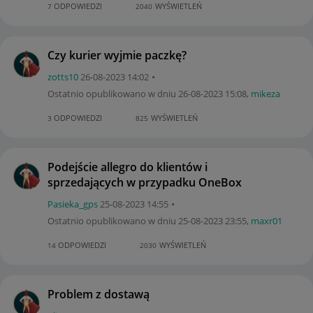
ODPOWIEDZI
WYŚWIETLEŃ
7
2040
Czy kurier wyjmie paczkę?
zotts10
‎26-08-2023
14:02
Ostatnio opublikowano w dniu
‎26-08-2023
15:08
,
mikeza
ODPOWIEDZI
WYŚWIETLEŃ
3
825
Podejście allegro do klientów i
sprzedających w przypadku OneBox
Pasieka_gps
‎25-08-2023
14:55
Ostatnio opublikowano w dniu
‎25-08-2023
23:55
,
maxr01
ODPOWIEDZI
WYŚWIETLEŃ
14
2030
Problem z dostawą