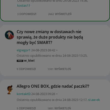
Ostatnio opublikowano w dniu
‎24-08-2023
14:36
,
kostas11
ODPOWIEDZI
WYŚWIETLEŃ
3
2662
Czy nowe zmiany w dostawach nie
sprawią, że duże produkty nie będą
mogły być SMART?
elgregor1
‎24-08-2023
09:42
Ostatnio opublikowano w dniu
‎24-08-2023
13:25
,
w_kiwi
ODPOWIEDZI
WYŚWIETLEŃ
9
1331
Allegro ONE BOX, gdzie nadać paczki??
kontaktD
‎24-08-2023
09:26
Ostatnio opublikowano w dniu
‎24-08-2023
12:17
,
sl-aw-ek
ODPOWIEDZI
WYŚWIETLEŃ
5
1801