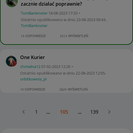
zacznie działać poprawnie?
TomBanknoter
‎18-08-2023
17:33
Ostatnio opublikowano w dniu
‎23-08-2023
09:43
,
TomBanknoter
ODPOWIEDZI
WYŚWIETLEŃ
19
2513
One Kurier
chmielna12
‎07-02-2023
12:26
Ostatnio opublikowano w dniu
‎22-08-2023
12:05
,
orbitkownia_pl
ODPOWIEDZI
WYŚWIETLEŃ
19
2829
1
…
105
…
139