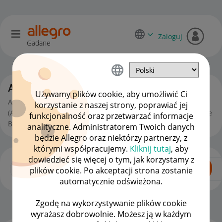
Zaloguj
Gadane
Allegro One dla sprzedawców
Używamy plików cookie, aby umożliwić Ci
Allegro One to nasza własna sieć punktów nadań i odbiorów
korzystanie z naszej strony, poprawiać jej
(Allegro One Punkt) oraz automatów paczkowych (Allegro One
funkcjonalność oraz przetwarzać informacje
Box).
analityczne. Administratorem Twoich danych
będzie Allegro oraz niektórzy partnerzy, z
którymi współpracujemy.
Kliknij tutaj
, aby
dowiedzieć się więcej o tym, jak korzystamy z
plików cookie. Po akceptacji strona zostanie
automatycznie odświeżona.
Zgodę na wykorzystywanie plików cookie
Dla Sprzedających
OPCJE
wyrażasz dobrowolnie. Możesz ją w każdym