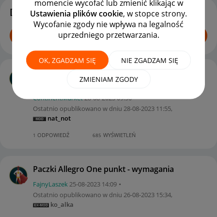
momencie wycofać lub zmienić klikając w
Dyskusje
Ustawienia plików cookie
, w stopce strony.
Wycofanie zgody nie wpływa na legalność
uprzedniego przetwarzania.
ROZPOCZNIJ TEMAT
OK, ZGADZAM SIĘ
NIE ZGADZAM SIĘ
Allegro One Box Punkt ze wskazanym id
ZMIENIAM ZGODY
nie został znaleziony
ContinentMarket
‎28-08-2023
09:50
Ostatnio opublikowano w dniu
‎28-08-2023
11:55
,
nat_not
ODPOWIEDŹ
WYŚWIETLEŃ
1
685
Paczki Allegro One punkt - wymagania
FajnyLaszek
‎25-08-2023
14:09
Ostatnio opublikowano w dniu
‎26-08-2023
15:34
,
ko_alka