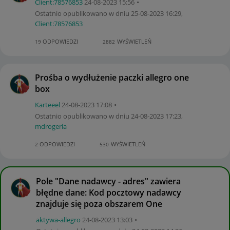
Client:78576853
‎24-08-2023
15:56
Ostatnio opublikowano w dniu
‎25-08-2023
16:29
,
Client:78576853
ODPOWIEDZI
WYŚWIETLEŃ
19
2882
Prośba o wydłużenie paczki allegro one
box
Karteeel
‎24-08-2023
17:08
Ostatnio opublikowano w dniu
‎24-08-2023
17:23
,
mdrogeria
ODPOWIEDZI
WYŚWIETLEŃ
2
530
Pole "Dane nadawcy - adres" zawiera
błędne dane: Kod pocztowy nadawcy
znajduje się poza obszarem One
aktywa-allegro
‎24-08-2023
13:03