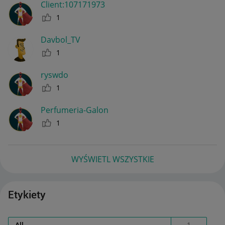
Client:10717197
3
1
Davbol_TV
1
ryswdo
1
Perfumeria-Galo
n
1
WYŚWIETL WSZYSTKIE
Etykiety
All
1