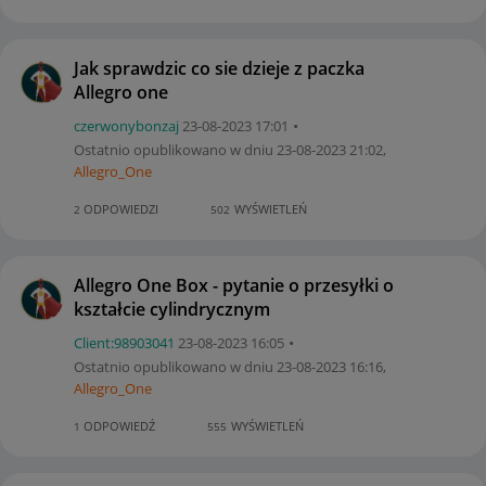
Jak sprawdzic co sie dzieje z paczka
Allegro one
czerwonybonzaj
‎23-08-2023
17:01
Ostatnio opublikowano w dniu
‎23-08-2023
21:02
,
Allegro_One
ODPOWIEDZI
WYŚWIETLEŃ
2
502
Allegro One Box - pytanie o przesyłki o
kształcie cylindrycznym
Client:98903041
‎23-08-2023
16:05
Ostatnio opublikowano w dniu
‎23-08-2023
16:16
,
Allegro_One
ODPOWIEDŹ
WYŚWIETLEŃ
1
555