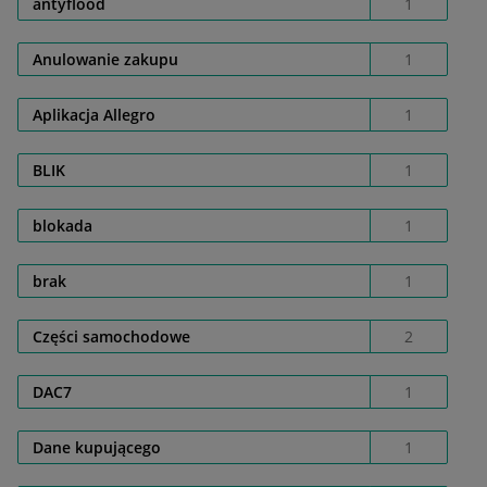
antyflood
1
Anulowanie zakupu
1
Aplikacja Allegro
1
BLIK
1
blokada
1
brak
1
Części samochodowe
2
DAC7
1
Dane kupującego
1