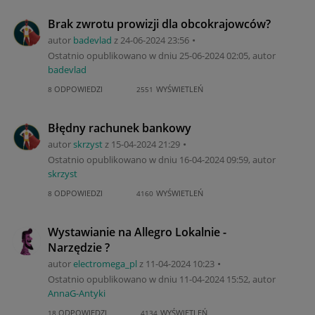
Brak zwrotu prowizji dla obcokrajowców?
autor
badevlad
z
‎24-06-2024
23:56
Ostatnio opublikowano w dniu
‎25-06-2024
02:05
, autor
badevlad
ODPOWIEDZI
WYŚWIETLEŃ
8
2551
Błędny rachunek bankowy
autor
skrzyst
z
‎15-04-2024
21:29
Ostatnio opublikowano w dniu
‎16-04-2024
09:59
, autor
skrzyst
ODPOWIEDZI
WYŚWIETLEŃ
8
4160
Wystawianie na Allegro Lokalnie -
Narzędzie ?
autor
electromega_pl
z
‎11-04-2024
10:23
Ostatnio opublikowano w dniu
‎11-04-2024
15:52
, autor
AnnaG-Antyki
ODPOWIEDZI
WYŚWIETLEŃ
18
4134