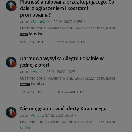
Płatność anulowana przez kupującego. Co
dalej z ogłoszeniem i kosztami
promowania?
autor
eDameXxX
z
‎28-04-2022
14:56
Ostatnio opublikowano w dniu
‎29-04-2022
10:07
, autor
la_nika
ODPOWIEDZI
WYŚWIETLEŃ
3
2455
Darmowa wysyłka Allegro Lokalnie w
jednej z ofert
autor
iryszek
z
‎26-01-2022
14:27
Ostatnio opublikowano w dniu
‎26-01-2022
15:40
, autor
ko_alka
ODPOWIEDŹ
WYŚWIETLEŃ
1
1942
Nie mogę anulować oferty Kupującego
autor
Voltyr
z
‎07-12-2021
08:51
Ostatnio opublikowano w dniu
‎07-12-2021
11:32
, autor
Voltyr