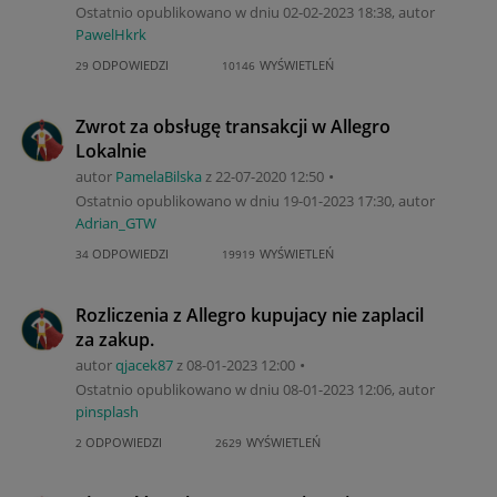
Ostatnio opublikowano w dniu
‎02-02-2023
18:38
, autor
PawelHkrk
ODPOWIEDZI
WYŚWIETLEŃ
29
10146
Zwrot za obsługę transakcji w Allegro
Lokalnie
autor
PamelaBilska
z
‎22-07-2020
12:50
Ostatnio opublikowano w dniu
‎19-01-2023
17:30
, autor
Adrian_GTW
ODPOWIEDZI
WYŚWIETLEŃ
34
19919
Rozliczenia z Allegro kupujacy nie zaplacil
za zakup.
autor
qjacek87
z
‎08-01-2023
12:00
Ostatnio opublikowano w dniu
‎08-01-2023
12:06
, autor
pinsplash
ODPOWIEDZI
WYŚWIETLEŃ
2
2629