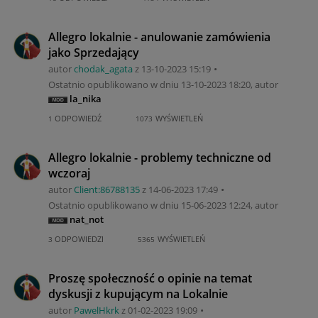
Allegro lokalnie - anulowanie zamówienia
jako Sprzedający
autor
chodak_agata
z
‎13-10-2023
15:19
Ostatnio opublikowano w dniu
‎13-10-2023
18:20
, autor
la_nika
ODPOWIEDŹ
WYŚWIETLEŃ
1
1073
Allegro lokalnie - problemy techniczne od
wczoraj
autor
Client:86788135
z
‎14-06-2023
17:49
Ostatnio opublikowano w dniu
‎15-06-2023
12:24
, autor
nat_not
ODPOWIEDZI
WYŚWIETLEŃ
3
5365
Proszę społeczność o opinie na temat
dyskusji z kupującym na Lokalnie
autor
PawelHkrk
z
‎01-02-2023
19:09