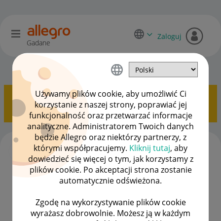
Zaloguj
Gadane
Sprzedający o Allegro Lokalnie
OPCJE
Używamy plików cookie, aby umożliwić Ci
Pokazywanie tematów z etykietą
Allegro Lokalnie
.
korzystanie z naszej strony, poprawiać jej
Pokaż wszystkie tematy
funkcjonalność oraz przetwarzać informacje
analityczne. Administratorem Twoich danych
będzie Allegro oraz niektórzy partnerzy, z
Jak usunąć zakończoną ofertę na Allegro
którymi współpracujemy.
Kliknij tutaj
, aby
Lokalnie?
dowiedzieć się więcej o tym, jak korzystamy z
autor
matiklo
z
‎07-10-2025
11:18
plików cookie. Po akceptacji strona zostanie
Ostatnio opublikowano w dniu
‎04-08-2026
19:30
, autor
automatycznie odświeżona.
Syrena_zT
Zgodę na wykorzystywanie plików cookie
ODPOWIEDZI
WYŚWIETLEŃ
4 906
724693
wyrażasz dobrowolnie. Możesz ją w każdym