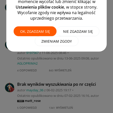
momencie wycofać lub zmienić klikając w
Allegro Lokalnie - Sortowanie Ofert
Ustawienia plików cookie
, w stopce strony.
autor
kurn12
z
‎15-06-2025
12:17
Wycofanie zgody nie wpływa na legalność
Ostatnio opublikowano w dniu
‎02-01-2026
12:19
, autor
uprzedniego przetwarzania.
nat_not
ODPOWIEDZI
WYŚWIETLEŃ
2
529
OK, ZGADZAM SIĘ
NIE ZGADZAM SIĘ
Jakie podatki trzeba zapłacić po sprzedaży
ZMIENIAM ZGODY
na Allegro Lokalnie?
autor
9197567
z
‎11-06-2025
08:46
Ostatnio opublikowano w dniu
‎13-06-2025
09:08
, autor
AGLOPRIMA2
ODPOWIEDZI
WYŚWIETLEŃ
4
843
Brak wyników wyszukiwania po nr części
autor
mayday_06
z
‎06-02-2025
19:17
Ostatnio opublikowano w dniu
‎07-02-2025
16:16
, autor
matt_rose
ODPOWIEDZI
WYŚWIETLEŃ
5
1341