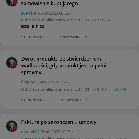
zamówienie kupującego
everfarel
‎06-09-2023
08:32
Ostatnio opublikowano w dniu
‎06-09-2023
10:28
,
la_nika
ODPOWIEDŹ
WYŚWIETLEŃ
1
210
Zwrot produktu ze stwierdzeniem
wadliwości, gdy produkt jest w pełni
sprawny.
fil-good
‎06-09-2023
08:58
Ostatnio opublikowano w dniu
‎06-09-2023
10:25
,
LEW433
ODPOWIEDZI
WYŚWIETLEŃ
3
421
Faktura po zakończeniu umowy
neonek24
‎06-09-2023
10:25
Ostatnio opublikowano w dniu
‎06-09-2023
10:20
,
LEW433