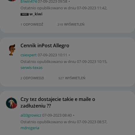
Erwin474
‎07-09-2023
09:58
Ostatnio opublikowano w dniu
‎07-09-2023
11:42
,
w_kiwi
ODPOWIEDŹ
WYŚWIETLEŃ
1
210
Cennik inPost Allegro
csiexpert
‎07-09-2023
10:11
Ostatnio opublikowano w dniu
‎07-09-2023
10:15
,
serwis-texas
ODPOWIEDZI
WYŚWIETLEŃ
2
527
Czy tez dostajecie takie e maile o
zadłużeniu ??
al33growicz
‎07-09-2023
08:40
Ostatnio opublikowano w dniu
‎07-09-2023
08:57
,
mdrogeria