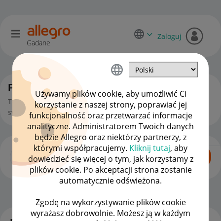
Zaloguj
Gadane
Początkujący sprzedawcy
Używamy plików cookie, aby umożliwić Ci
To miejsce jest dla Ciebie, jeśli zaczynasz lub chcesz zacząć
korzystanie z naszej strony, poprawiać jej
swoją przygodę ze sprzedażą na Allegro.
funkcjonalność oraz przetwarzać informacje
analityczne. Administratorem Twoich danych
będzie Allegro oraz niektórzy partnerzy, z
którymi współpracujemy.
Kliknij tutaj
, aby
dowiedzieć się więcej o tym, jak korzystamy z
plików cookie. Po akceptacji strona zostanie
automatycznie odświeżona.
Dla Sprzedających
OPCJE
Zgodę na wykorzystywanie plików cookie
wyrażasz dobrowolnie. Możesz ją w każdym