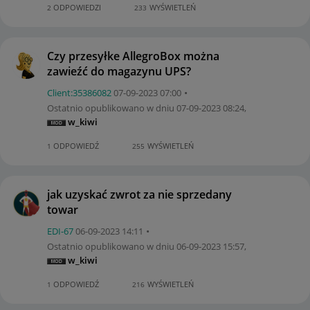
ODPOWIEDZI
WYŚWIETLEŃ
2
233
Czy przesyłke AllegroBox można
zawieźć do magazynu UPS?
Client:35386082
‎07-09-2023
07:00
Ostatnio opublikowano w dniu
‎07-09-2023
08:24
,
w_kiwi
ODPOWIEDŹ
WYŚWIETLEŃ
1
255
jak uzyskać zwrot za nie sprzedany
towar
EDI-67
‎06-09-2023
14:11
Ostatnio opublikowano w dniu
‎06-09-2023
15:57
,
w_kiwi
ODPOWIEDŹ
WYŚWIETLEŃ
1
216