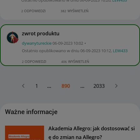
ODPOWIEDZI
WYŚWIETLEŃ
2
382
zwrot produktu
dywanytureckie
‎06-09-2023
10:02
Ostatnio opublikowano w dniu
‎06-09-2023
10:12
,
LEW433
ODPOWIEDZI
WYŚWIETLEŃ
2
406
1
…
890
…
2033
Ważne informacje
Akademia Allegro: jak dostosować si
ę do zmian na Allegro?