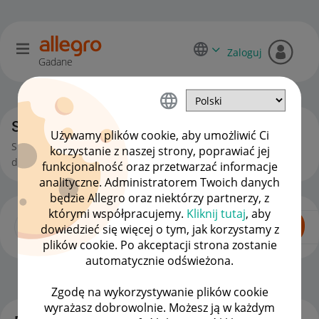
Zaloguj
Gadane
Sprzedający o Allegro Lokalnie
Używamy plików cookie, aby umożliwić Ci
Sprzedajesz na Allegro Lokalnie? Tu wymienisz się
korzystanie z naszej strony, poprawiać jej
doświadczeniami i zadasz pytania.
funkcjonalność oraz przetwarzać informacje
analityczne. Administratorem Twoich danych
będzie Allegro oraz niektórzy partnerzy, z
którymi współpracujemy.
Kliknij tutaj
, aby
dowiedzieć się więcej o tym, jak korzystamy z
plików cookie. Po akceptacji strona zostanie
automatycznie odświeżona.
Dla Sprzedających
OPCJE
Zgodę na wykorzystywanie plików cookie
wyrażasz dobrowolnie. Możesz ją w każdym