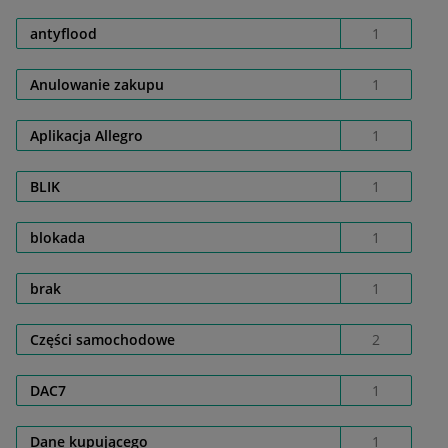
antyflood
1
Anulowanie zakupu
1
Aplikacja Allegro
1
BLIK
1
blokada
1
brak
1
Części samochodowe
2
DAC7
1
Dane kupującego
1