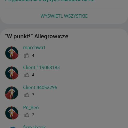
WYŚWIETL WSZYSTKIE
"W punkt!" Allegrowicze
marchwa1
4
Client:11906818
3
4
Client:44052296
3
Pe_Beo
2
firmakrzak