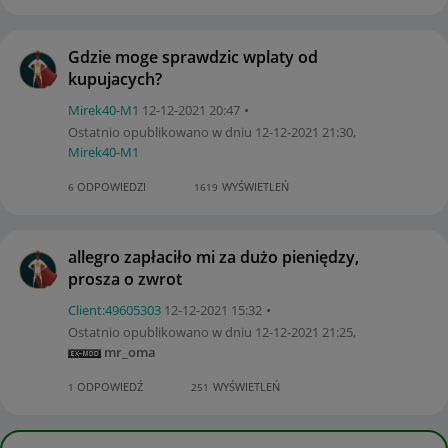
Gdzie moge sprawdzic wplaty od
kupujacych?
Mirek40-M1
‎12-12-2021
20:47
Ostatnio opublikowano w dniu
‎12-12-2021
21:30
,
Mirek40-M1
ODPOWIEDZI
WYŚWIETLEŃ
6
1619
allegro zapłaciło mi za dużo pieniędzy,
prosza o zwrot
Client:49605303
‎12-12-2021
15:32
Ostatnio opublikowano w dniu
‎12-12-2021
21:25
,
mr_oma
ODPOWIEDŹ
WYŚWIETLEŃ
1
251