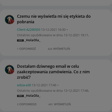
Czemu nie wyświetla mi się etykieta do
pobrania
Client:42290503
‎13-12-2021
16:30
Ostatnio opublikowano w dniu
‎13-12-2021
18:11
,
_HolaOla_
ODPOWIEDŹ
WYŚWIETLEŃ
1
424
Dostałam dziwnego email w celu
zaakceptowania zamówienia. Co z nim
zrobić?
edzia-e30
‎13-12-2021
17:46
Ostatnio opublikowano w dniu
‎13-12-2021
17:46
,
_HolaOla_
ODPOWIEDZI
WYŚWIETLEŃ
3
491