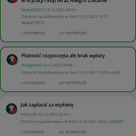
w licytacji i kup teraz Allegro Lokalnie
Beata010572
‎13-12-2021
09:18
Ostatnio opublikowano w dniu
‎13-12-2021
10:11
,
Beata010572
ODPOWIEDZI
WYŚWIETLEŃ
2
547
Płatność rozpoczęta ale brak wpłaty
sklepgromi
‎13-12-2021
09:49
Ostatnio opublikowano w dniu
‎13-12-2021
10:06
,
xyz96
ODPOWIEDZI
WYŚWIETLEŃ
4
887
Jak zapłacić za etykietę
micza_83
‎12-12-2021
23:14
Ostatnio opublikowano w dniu
‎12-12-2021
23:22
,
LEW433
ODPOWIEDZI
WYŚWIETLEŃ
2
302