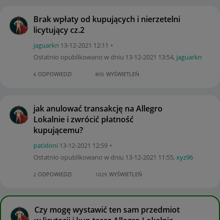
Brak wpłaty od kupujących i nierzetelni
licytujący cz.2
jaguarkn
‎13-12-2021
12:11
Ostatnio opublikowano w dniu
‎13-12-2021
13:54
,
jaguarkn
ODPOWIEDZI
WYŚWIETLEŃ
6
805
jak anulować transakcję na Allegro
Lokalnie i zwrócić płatność
kupującemu?
patidoni
‎13-12-2021
12:59
Ostatnio opublikowano w dniu
‎13-12-2021
11:55
,
xyz96
ODPOWIEDZI
WYŚWIETLEŃ
2
1029
Czy mogę wystawić ten sam przedmiot