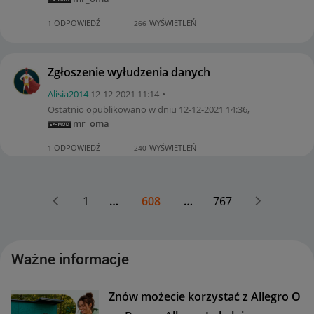
ODPOWIEDŹ
WYŚWIETLEŃ
1
266
Zgłoszenie wyłudzenia danych
Alisia2014
‎12-12-2021
11:14
Ostatnio opublikowano w dniu
‎12-12-2021
14:36
,
mr_oma
ODPOWIEDŹ
WYŚWIETLEŃ
1
240
1
…
608
…
767
Ważne informacje
Znów możecie korzystać z Allegro O