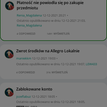
Płatność nie powiodła się po zakupie
przedmiotu
Renia_Magdalena
‎12-12-2021
20:21
Ostatnio opublikowano w dniu
‎12-12-2021
21:03
,
Renia_Magdalena
ODPOWIEDZI
WYŚWIETLEŃ
4
1491
Zwrot środków na Allegro Lokalnie
maniekkm
‎12-12-2021
19:03
Ostatnio opublikowano w dniu
‎12-12-2021
19:07
,
LEW433
ODPOWIEDZI
WYŚWIETLEŃ
4
316
Zablokowane konto
jozeflabuz
‎12-12-2021
18:05
Ostatnio opublikowano w dniu
‎12-12-2021
18:05
,
mr_oma