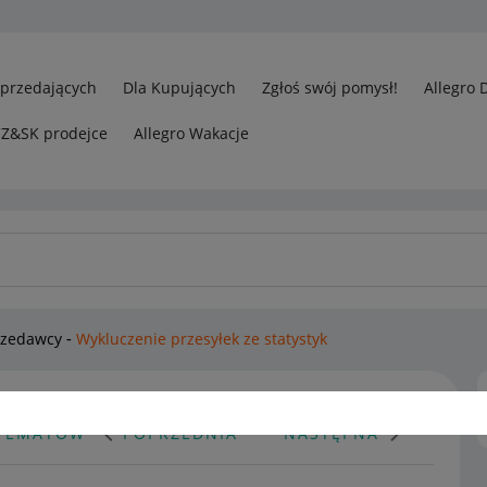
Sprzedających
Dla Kupujących
Zgłoś swój pomysł!
Allegro 
CZ&SK prodejce
Allegro Wakacje
rzedawcy
Wykluczenie przesyłek ze statystyk
 TEMATÓW
POPRZEDNIA
NASTĘPNA