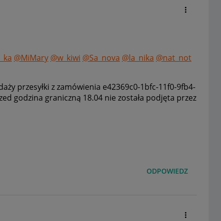
_ka
@MiMary
@w_kiwi
@Sa_nova
@la_nika
@nat_not
edaży przesyłki z zamówienia
e42369c0-1bfc-11f0-9fb4-
d godzina graniczną 18.04 nie została podjęta przez
ODPOWIEDZ