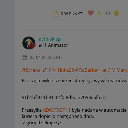
0
W PUNKT!
actp-sklep
#11 Animator
‎22-04-2025
20:47
@Syrena_zT
@N_Nitka28
@RaBarbar_ka
@MiMary
Proszę o wykluczenie ze statystyk wysyłki zamówie
51b1bfe0-1b81-11f0-8d5d-27053e5fa3b1
Przesyłka
AD00F0GP11
była nadana w automacie p
kuriera dopiero następnego dnia.
Z góry dziękuję
🙂