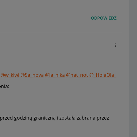
ODPOWIEDZ
@w_kiwi
@Sa_nova
@la_nika
@nat_not
@_HolaOla_
nia:
rzed godziną graniczną i została zabrana przez