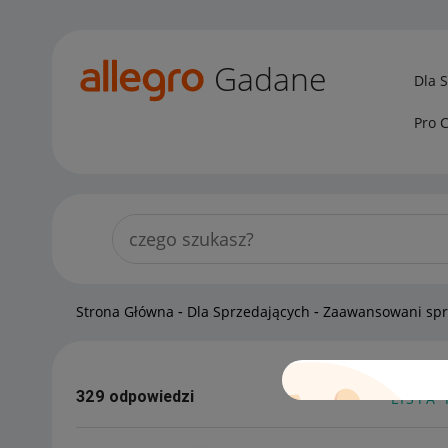
Gadane
Dla 
Pro 
Strona Główna
Dla Sprzedających
Zaawansowani sp
329 odpowiedzi
LISTA