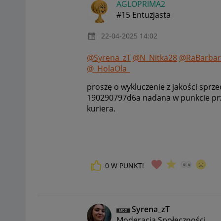
AGLOPRIMA2
#15 Entuzjasta
‎22-04-2025
14:02
@Syrena_zT
@N_Nitka28
@RaBarbar
@_HolaOla_
proszę o wykluczenie z jakości sprz
190290797d6a nadana w punkcie prze
kuriera.
0
W PUNKT!
Syrena_zT
Moderacja Społeczności