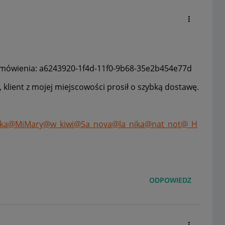
zamówienia:
a6243920-1f4d-11f0-9b68-35e2b454e77d
klient z mojej miejscowości prosił o szybką dostawę.
ka
@MiMary
@w_kiwi
@Sa_nova
@la_nika
@nat_not
@_H
ODPOWIEDZ