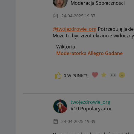
Moderacja Społeczności
‎24-04-2025
19:37
@twojezdrowie_org
Potrzebuję jaki
Może to być zrzut ekranu z widoczn
Wiktoria
Moderatorka Allegro Gadane
0
W PUNKT!
twojezdrowie_or
g
#10 Popularyzator
‎24-04-2025
19:39