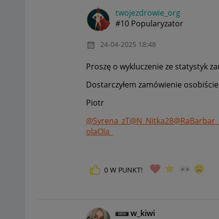
twojezdrowie_or
g
#10 Popularyzator
‎24-04-2025
18:48
Proszę o wykluczenie ze statystyk 
Dostarczyłem zamówienie osobiście, 
Piotr
@Syrena_zT
@N_Nitka28
@RaBarbar_
olaOla_
0
W PUNKT!
w_kiwi