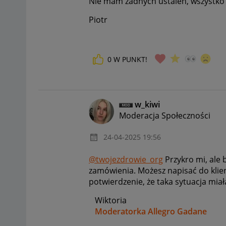
Nie mam żadnych ustaleń, wszystko z
Piotr
0
W PUNKT!
w_kiwi
Moderacja Społeczności
‎24-04-2025
19:56
@twojezdrowie_org
Przykro mi, ale
zamówienia. Możesz napisać do kli
potwierdzenie, że taka sytuacja miał
Wiktoria
Moderatorka Allegro Gadane