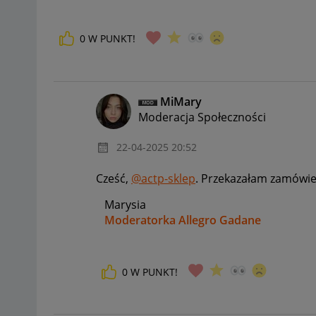
0
W PUNKT!
MiMary
Moderacja Społeczności
‎22-04-2025
20:52
Cześć,
@actp-sklep
. Przekazałam zamówie
Marysia
Moderatorka Allegro Gadane
0
W PUNKT!