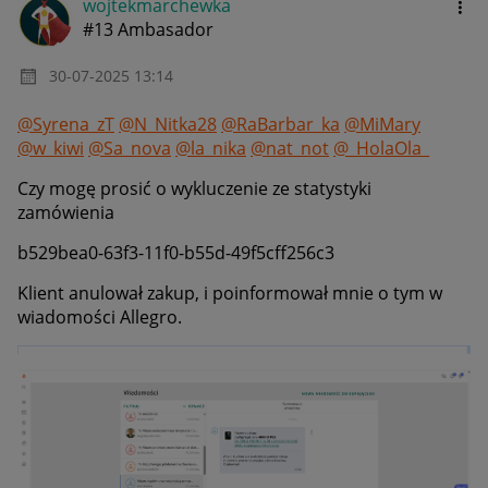
wojtekmarchewka
#13 Ambasador
‎30-07-2025
13:14
@Syrena_zT
@N_Nitka28
@RaBarbar_ka
@MiMary
@w_kiwi
@Sa_nova
@la_nika
@nat_not
@_HolaOla_
Czy mogę prosić o wykluczenie ze statystyki
zamówienia
b529bea0-63f3-11f0-b55d-49f5cff256c3
Klient anulował zakup, i poinformował mnie o tym w
wiadomości Allegro.