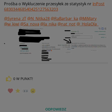
Prośba o
Wykluczenie przesyłek ze statystyk nr
InPost
683034468540425127563203
@Syrena_zT
@N_Nitka28
@RaBarbar_ka
@MiMary
@w_kiwi
@Sa_nova
@la_nika
@nat_not
@_HolaOla_
0
W PUNKT!
ODPOWIEDZ