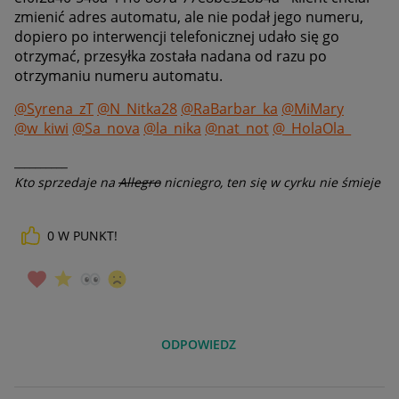
zmienić adres automatu, ale nie podał jego numeru,
dopiero po interwencji telefonicznej udało się go
otrzymać, przesyłka została nadana od razu po
otrzymaniu numeru automatu.
@Syrena_zT
@N_Nitka28
@RaBarbar_ka
@MiMary
@w_kiwi
@Sa_nova
@la_nika
@nat_not
@_HolaOla_
__________
Kto sprzedaje na
Allegro
nicniegro, ten się w cyrku nie śmieje
0
W PUNKT!
ODPOWIEDZ