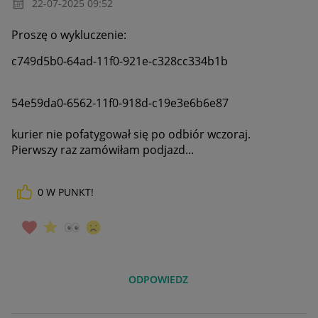
‎22-07-2025
09:52
Proszę o wykluczenie:
c749d5b0-64ad-11f0-921e-c328cc334b1b
54e59da0-6562-11f0-918d-c19e3e6b6e87
kurier nie pofatygował się po odbiór wczoraj.
Pierwszy raz zamówiłam podjazd...
0
W PUNKT!
ODPOWIEDZ