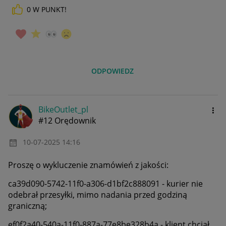
0
W PUNKT!
ODPOWIEDZ
BikeOutlet_pl
#12 Orędownik
‎10-07-2025
14:16
Proszę o wykluczenie znamówień z jakości:
ca39d090-5742-11f0-a306-d1bf2c888091 - kurier nie
odebrał przesyłki, mimo nadania przed godziną
graniczną;
ef0f2a40-540a-11f0-887a-77e8be328b4a - klient chciał