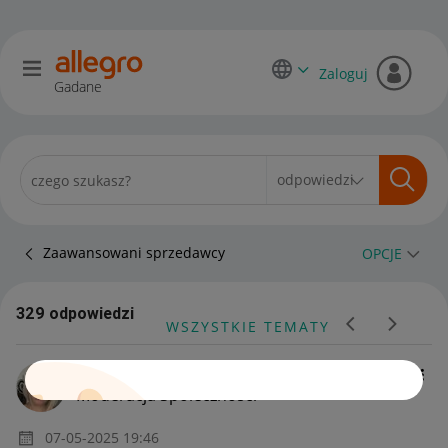
Zaloguj
Gadane
Zaawansowani sprzedawcy
OPCJE
329 odpowiedzi
WSZYSTKIE TEMATY
w_kiwi
Moderacja Społeczności
‎07-05-2025
19:46