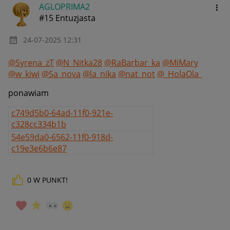
AGLOPRIMA2
#15 Entuzjasta
‎24-07-2025
12:31
@Syrena_zT
@N_Nitka28
@RaBarbar_ka
@MiMary
@w_kiwi
@Sa_nova
@la_nika
@nat_not
@_HolaOla_
ponawiam
c749d5b0-64ad-11f0-921e-
c328cc334b1b
54e59da0-6562-11f0-918d-
c19e3e6b6e87
0
W PUNKT!