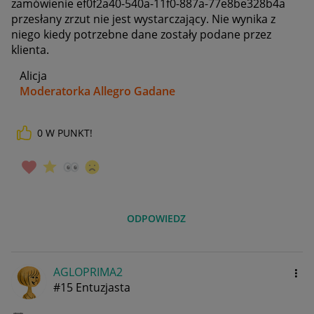
zamówienie ef0f2a40-540a-11f0-887a-77e8be328b4a
przesłany zrzut nie jest wystarczający. Nie wynika z
niego kiedy potrzebne dane zostały podane przez
klienta.
Alicja
Moderatorka Allegro Gadane
0
W PUNKT!
ODPOWIEDZ
AGLOPRIMA2
#15 Entuzjasta