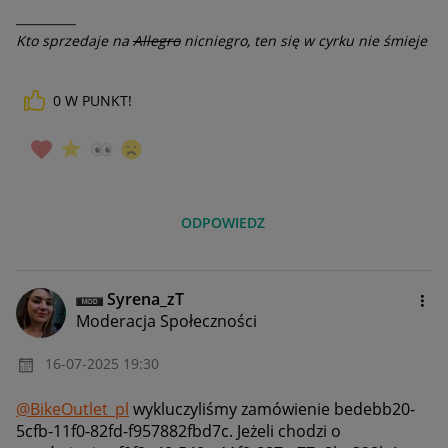
__________
Kto sprzedaje na
Allegro
nicniegro, ten się w cyrku nie śmieje
0
W PUNKT!
ODPOWIEDZ
Syrena_zT
Moderacja Społeczności
‎16-07-2025
19:30
@BikeOutlet_pl
wykluczyliśmy zamówienie bedebb20-
5cfb-11f0-82fd-f957882fbd7c. Jeżeli chodzi o