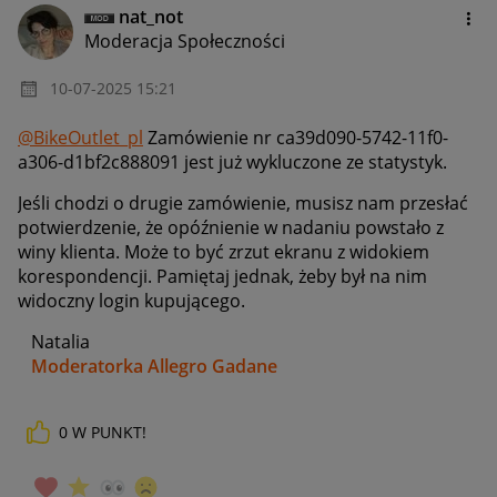
nat_not
Moderacja Społeczności
‎10-07-2025
15:21
@BikeOutlet_pl
Zamówienie nr ca39d090-5742-11f0-
a306-d1bf2c888091 jest już wykluczone ze statystyk.
Jeśli chodzi o drugie zamówienie, musisz nam przesłać
potwierdzenie, że opóźnienie w nadaniu powstało z
winy klienta. Może to być zrzut ekranu z widokiem
korespondencji. Pamiętaj jednak, żeby był na nim
widoczny login kupującego.
Natalia
Moderatorka Allegro Gadane
0
W PUNKT!