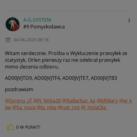
A-G-SYSTEM
#9 Pomysłodawca
‎04-06-2025
08:18
Witam serdecznie. Prośba o
Wykluczenie przesyłek ze
statystyk, Orlen pierwszy raz nie odebrał przesyłek
mimo zlecenia odbioru.
AD00JVJTD9, AD00JVJTF4, AD00JVJTE7, AD00JVJTB3
pozdrawiam
@Syrena_zT
@N_Nitka28
@RaBarbar_ka
@MiMary
@w_k
iwi
@Sa_nova
@la_nika
@nat_not
@_HolaOla_
0
W PUNKT!