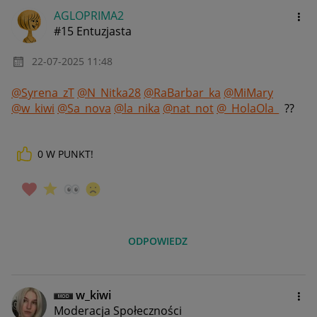
AGLOPRIMA2
#15 Entuzjasta
‎22-07-2025
11:48
@Syrena_zT
@N_Nitka28
@RaBarbar_ka
@MiMary
@w_kiwi
@Sa_nova
@la_nika
@nat_not
@_HolaOla_
??
0
W PUNKT!
ODPOWIEDZ
w_kiwi
Moderacja Społeczności