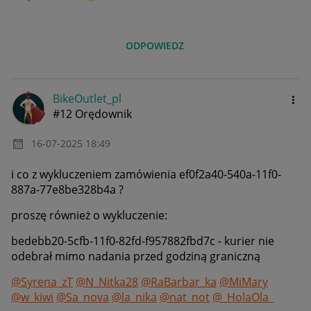
ODPOWIEDZ
BikeOutlet_pl
#12 Orędownik
‎16-07-2025
18:49
i co z wykluczeniem zamówienia
ef0f2a40-540a-11f0-
887a-77e8be328b4a
?
proszę również o wykluczenie:
bedebb20-5cfb-11f0-82fd-f957882fbd7c - kurier nie
odebrał mimo nadania przed godziną graniczną
@Syrena_zT
@N_Nitka28
@RaBarbar_ka
@MiMary
@w_kiwi
@Sa_nova
@la_nika
@nat_not
@_HolaOla_