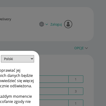
Delivery
Zaloguj
OPCJE
Etykiety
oprawiać jej
oich danych będzie
@ Sa_nova
1
owiedzieć się więcej
ycznie odświeżona.
Adres dostawy
3
w każdym momencie
ycofanie zgody nie
AI
1