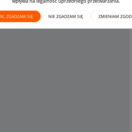
wpływa na legalność uprzedniego przetwarzania.
OK, ZGADZAM SIĘ
NIE ZGADZAM SIĘ
ZMIENIAM ZGOD