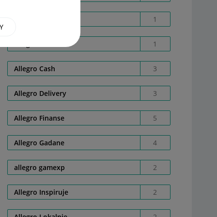
Allegro AD02E4X8E0
1
Y
Allegro Care
1
Allegro Cash
3
Allegro Delivery
3
Allegro Finanse
5
Allegro Gadane
4
allegro gamexp
2
Allegro Inspiruje
2
Allegro Lokalnie
2