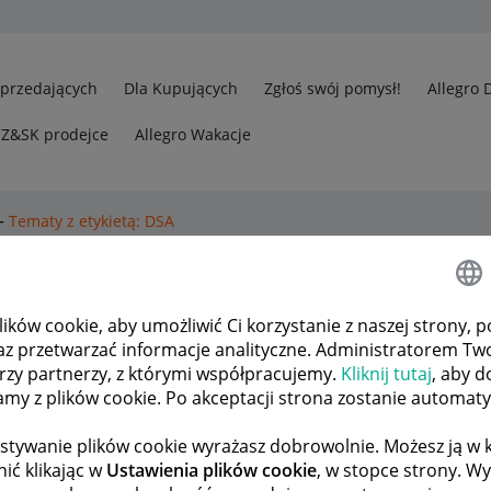
Sprzedających
Dla Kupujących
Zgłoś swój pomysł!
Allegro 
CZ&SK prodejce
Allegro Wakacje
Tematy z etykietą: DSA
stkie tematy
ków cookie, aby umożliwić Ci korzystanie z naszej strony, p
az przetwarzać informacje analityczne. Administratorem Tw
3
452
órzy partnerzy, z którymi współpracujemy.
Kliknij tutaj
, aby d
tamy z plików cookie. Po akceptacji strona zostanie automat
ODPOWIEDZI
WYŚWIETLEŃ
tor
ko_alka
stywanie plików cookie wyrażasz dobrowolnie. Możesz ją 
ić klikając w
Ustawienia plików cookie
, w stopce strony. W