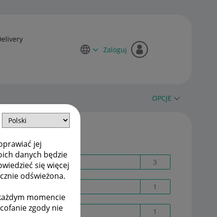
Delivery
Zaloguj
OPCJE
Etykiety
oprawiać jej
oich danych będzie
Adres dostawy
3
owiedzieć się więcej
ycznie odświeżona.
AI
1
w każdym momencie
ycofanie zgody nie
Allegro AD02E4X8E0
1