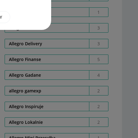
Allegro Care
1
Y
Allegro Cash
3
Allegro Delivery
3
Allegro Finanse
5
Allegro Gadane
4
allegro gamexp
2
Allegro Inspiruje
2
Allegro Lokalnie
2
Allegro Mini Przesyłka
1