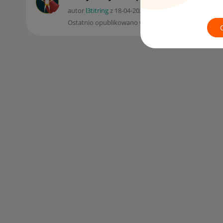
autor
l3titring
z
‎18-04-2023
22:32
Ostatnio opublikowano w dniu
‎19-04-2023
08:13
, au