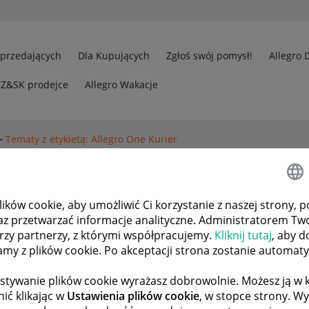
Sprzedających
Dla Kupujących
Zgłoś swój pomysł!
Allegro 
CZ&SK prodejce
Allegro Wakacje
Tematy z etykietą: Allegro One Kurier
er
.
Pokaż wszystkie tematy
ków cookie, aby umożliwić Ci korzystanie z naszej strony, p
az przetwarzać informacje analityczne. Administratorem Tw
ło
4
654
órzy partnerzy, z którymi współpracujemy.
Kliknij tutaj
, aby d
tamy z plików cookie. Po akceptacji strona zostanie automat
ODPOWIEDZI
WYŚWIETLEŃ
tor
madzik8604
stywanie plików cookie wyrażasz dobrowolnie. Możesz ją 
ić klikając w
Ustawienia plików cookie
, w stopce strony. W
3
726