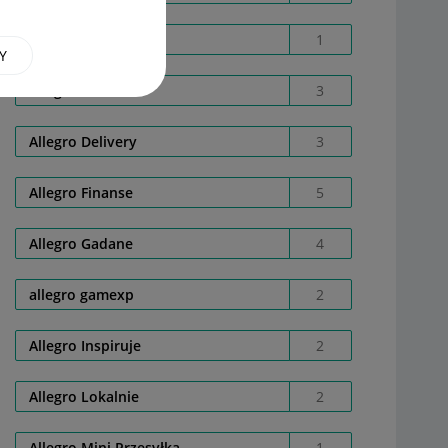
Allegro Care
1
Y
Allegro Cash
3
Allegro Delivery
3
Allegro Finanse
5
Allegro Gadane
4
allegro gamexp
2
Allegro Inspiruje
2
Allegro Lokalnie
2
Allegro Mini Przesyłka
1