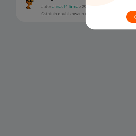
autor
annas14-firma
z
‎29-06-2022
15:19
Ostatnio opublikowano w dniu
‎30-06-2022
09:32
, au