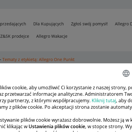
Sprzedających
Dla Kupujących
Zgłoś swój pomysł!
Allegro 
CZ&SK prodejce
Allegro Wakacje
Tematy z etykietą: Allegro One Punkt
kt
.
Pokaż wszystkie tematy
ków cookie, aby umożliwić Ci korzystanie z naszej strony, p
az przetwarzać informacje analityczne. Administratorem Tw
łki do punktu- Allegro One
2
819
órzy partnerzy, z którymi współpracujemy.
Kliknij tutaj
, aby d
tamy z plików cookie. Po akceptacji strona zostanie automat
ODPOWIEDZI
WYŚWIETLEŃ
tor
ko_alka
stywanie plików cookie wyrażasz dobrowolnie. Możesz ją 
ić klikając w
Ustawienia plików cookie
, w stopce strony. W
odu Odbioru
2
758