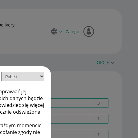
Delivery
Zaloguj
OPCJE
Etykiety
oprawiać jej
oich danych będzie
Adres dostawy
3
owiedzieć się więcej
ycznie odświeżona.
AI
1
w każdym momencie
ycofanie zgody nie
Allegro AD02E4X8E0
1