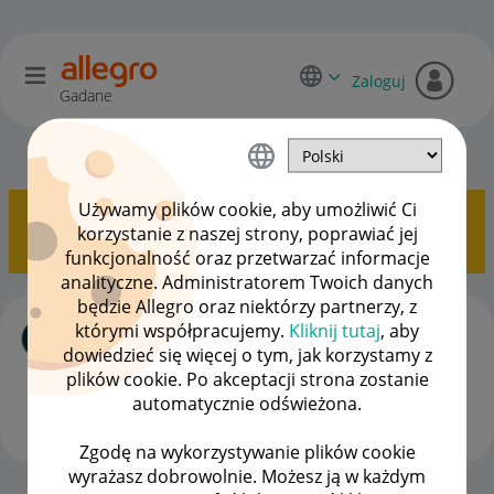
Zaloguj
Gadane
Dyskusje kupujących
OPCJE
Używamy plików cookie, aby umożliwić Ci
Pokazywanie tematów z etykietą
Uszkodzony
.
korzystanie z naszej strony, poprawiać jej
Pokaż wszystkie tematy
funkcjonalność oraz przetwarzać informacje
analityczne. Administratorem Twoich danych
będzie Allegro oraz niektórzy partnerzy, z
Niedziałający laptop z licytacji allegro
którymi współpracujemy.
Kliknij tutaj
, aby
lokalnie
dowiedzieć się więcej o tym, jak korzystamy z
autor
Krzysiekmaxi
z
‎24-03-2024
10:43
plików cookie. Po akceptacji strona zostanie
Ostatnio opublikowano w dniu
‎24-03-2024
12:48
, autor
automatycznie odświeżona.
Krzysiekmaxi
Zgodę na wykorzystywanie plików cookie
ODPOWIEDZI
WYŚWIETLEŃ
7
1143
wyrażasz dobrowolnie. Możesz ją w każdym