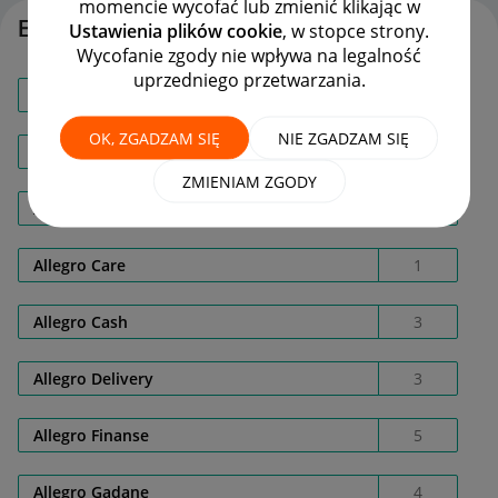
momencie wycofać lub zmienić klikając w
Etykiety
Ustawienia plików cookie
, w stopce strony.
Wycofanie zgody nie wpływa na legalność
uprzedniego przetwarzania.
Adres dostawy
3
OK, ZGADZAM SIĘ
NIE ZGADZAM SIĘ
AI
1
ZMIENIAM ZGODY
Allegro AD02E4X8E0
1
Allegro Care
1
Allegro Cash
3
Allegro Delivery
3
Allegro Finanse
5
Allegro Gadane
4