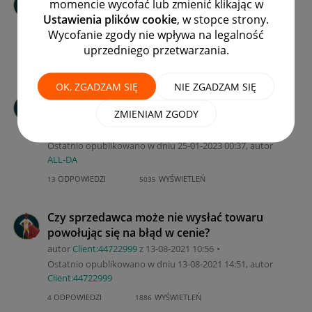
momencie wycofać lub zmienić klikając w
autor
Client:44688374
z
‎17-08-2023
16:25
Ustawienia plików cookie
, w stopce strony.
Ostatnio opublikowano w dniu
‎17-08-2023
19:20
, autor
Wycofanie zgody nie wpływa na legalność
LEW433
uprzedniego przetwarzania.
ODPOWIEDZI
WYŚWIETLEŃ
2
642
OK, ZGADZAM SIĘ
NIE ZGADZAM SIĘ
Zwrot przedmiotów, które nie zostały
dostarczone
ZMIENIAM ZGODY
autor
ixxabelly
z
‎24-01-2023
10:57
Ostatnio opublikowano w dniu
‎25-01-2023
00:37
, autor
ALL-DA
ODPOWIEDZI
WYŚWIETLEŃ
13
5035
Czy sprzedawca może nie wysłać towaru
powołując się na błąd w cenie?
autor
Client:44722999
z
‎13-08-2021
10:56
Ostatnio opublikowano w dniu
‎13-08-2021
14:51
, autor
Client:44722999
ODPOWIEDZI
WYŚWIETLEŃ
4
1886