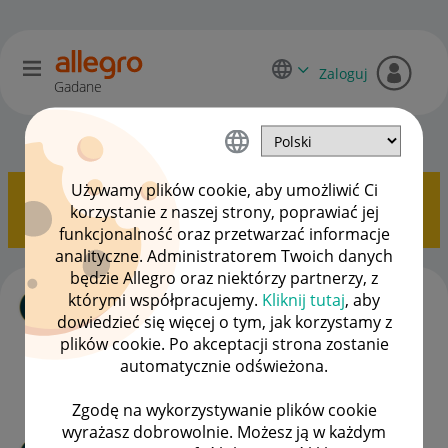
Zaloguj
Gadane
Dyskusje kupujących
OPCJE
Używamy plików cookie, aby umożliwić Ci
Pokazywanie tematów z etykietą
Wysyłka
.
Pokaż
korzystanie z naszej strony, poprawiać jej
wszystkie tematy
funkcjonalność oraz przetwarzać informacje
analityczne. Administratorem Twoich danych
będzie Allegro oraz niektórzy partnerzy, z
Chce zamowic rozmowe telefoniczno
którymi współpracujemy.
Kliknij tutaj
, aby
autor
Client:10342437
5
z
‎10-04-2024
17:36
dowiedzieć się więcej o tym, jak korzystamy z
Ostatnio opublikowano w dniu
‎10-04-2024
17:44
, autor
plików cookie. Po akceptacji strona zostanie
komis-bell
automatycznie odświeżona.
ODPOWIEDŹ
WYŚWIETLEŃ
1
417
Zgodę na wykorzystywanie plików cookie
wyrażasz dobrowolnie. Możesz ją w każdym
Odesłanie towaru z tytułu rekojmy