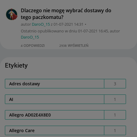
Dlaczego nie mogę wybrać dostawy do
tego paczkomatu?
autor
DaroO_15
z
‎01-07-2021
14:31
Ostatnio opublikowano w dniu
‎01-07-2021
16:45
, autor
DaroO_15
ODPOWIEDZI
WYŚWIETLEŃ
4
2938
Etykiety
Adres dostawy
3
AI
1
Allegro AD02E4X8E0
1
Allegro Care
1