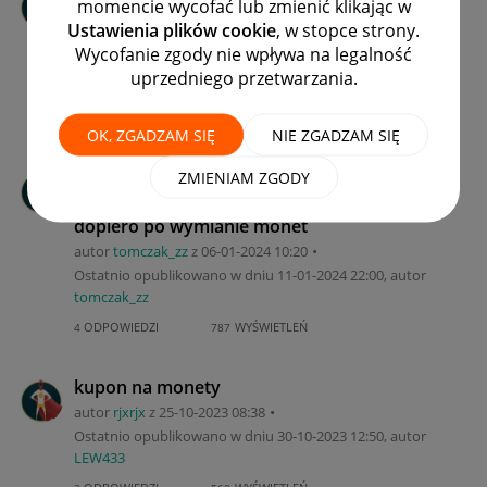
momencie wycofać lub zmienić klikając w
kartą podarunkową?
Ustawienia plików cookie
, w stopce strony.
autor
Machitos97
z
‎26-03-2024
14:34
Wycofanie zgody nie wpływa na legalność
Ostatnio opublikowano w dniu
‎26-03-2024
14:51
, autor
uprzedniego przetwarzania.
Machitos97
ODPOWIEDZI
WYŚWIETLEŃ
2
634
OK, ZGADZAM SIĘ
NIE ZGADZAM SIĘ
Oferta z zamówienia wyklucza użycie
ZMIENIAM ZGODY
kuponu - zbyt późna informacja bo
dopiero po wymianie monet
autor
tomczak_zz
z
‎06-01-2024
10:20
Ostatnio opublikowano w dniu
‎11-01-2024
22:00
, autor
tomczak_zz
ODPOWIEDZI
WYŚWIETLEŃ
4
787
kupon na monety
autor
rjxrjx
z
‎25-10-2023
08:38
Ostatnio opublikowano w dniu
‎30-10-2023
12:50
, autor
LEW433