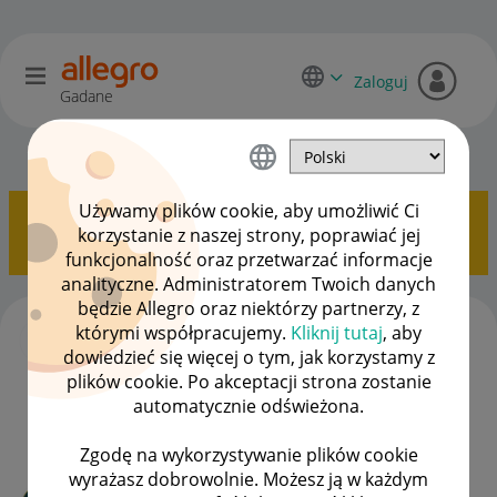
Zaloguj
Gadane
Dyskusje kupujących
OPCJE
Używamy plików cookie, aby umożliwić Ci
Pokazywanie tematów z etykietą
Kupon
.
Pokaż
korzystanie z naszej strony, poprawiać jej
wszystkie tematy
funkcjonalność oraz przetwarzać informacje
analityczne. Administratorem Twoich danych
będzie Allegro oraz niektórzy partnerzy, z
Kupon z monet z wyzwań
którymi współpracujemy.
Kliknij tutaj
, aby
autor
matyszevska
z
‎11-09-2025
21:00
dowiedzieć się więcej o tym, jak korzystamy z
Ostatnio opublikowano w dniu
‎15-09-2025
09:25
, autor
plików cookie. Po akceptacji strona zostanie
RaBarbar_ka
automatycznie odświeżona.
ODPOWIEDZI
WYŚWIETLEŃ
5
398
Zgodę na wykorzystywanie plików cookie
wyrażasz dobrowolnie. Możesz ją w każdym
Czy można łączyć kupon od allegro z