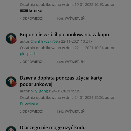
Ostatnio opublikowano w dniu
‎19-01-2022
16:19
, autor
la_nika
ODPOWIEDZI
WYŚWIETLEŃ
4
1008
Kupon nie wrócił po anulowaniu zakupu
autor
Client:87027769
z
‎22-11-2021
10:24
Ostatnio opublikowano w dniu
‎22-11-2021
10:21
, autor
pinsplash
ODPOWIEDZI
WYŚWIETLEŃ
2
1128
Dziwna dopłata podczas użycia karty
podarunkowej
autor
billy_gong
z
‎24-01-2021
15:35
Ostatnio opublikowano w dniu
‎24-01-2021
15:56
, autor
Knowhere
ODPOWIEDZI
WYŚWIETLEŃ
2
1342
Dlaczego nie mogę użyć kodu