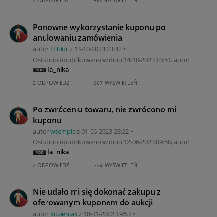
ODPOWIEDZI
WYŚWIETLEŃ
2
560
Ponowne wykorzystanie kuponu po
anulowaniu zamówienia
autor
Hildor
z
‎13-10-2023
23:42
Ostatnio opublikowano w dniu
‎14-10-2023
10:51
, autor
la_nika
ODPOWIEDZI
WYŚWIETLEŃ
2
667
Po zwróceniu towaru, nie zwrócono mi
kuponu
autor
wtempie
z
‎01-06-2023
23:22
Ostatnio opublikowano w dniu
‎12-06-2023
09:50
, autor
la_nika
ODPOWIEDZI
WYŚWIETLEŃ
2
734
Nie udało mi się dokonać zakupu z
oferowanym kuponem do aukcji
autor
kozieniak
z
‎18-01-2022
19:53