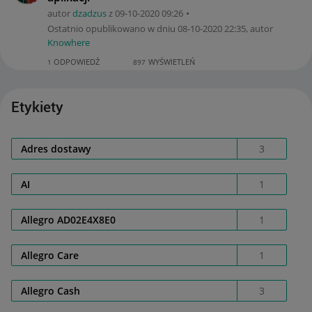
autor
dzadzus
z
‎09-10-2020
09:26
Ostatnio opublikowano w dniu
‎08-10-2020
22:35
, autor
Knowhere
ODPOWIEDŹ
WYŚWIETLEŃ
1
897
Etykiety
Adres dostawy
3
AI
1
Allegro AD02E4X8E0
1
Allegro Care
1
Allegro Cash
3