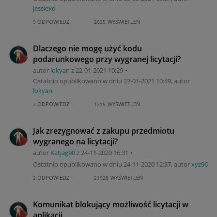
jessiexd
ODPOWIEDZI
WYŚWIETLEŃ
9
2035
Dlaczego nie mogę użyć kodu
podarunkowego przy wygranej licytacji?
autor
lokyan
z
‎22-01-2021
10:29
Ostatnio opublikowano w dniu
‎22-01-2021
10:49
, autor
lokyan
ODPOWIEDZI
WYŚWIETLEŃ
2
1715
Jak zrezygnować z zakupu przedmiotu
wygranego na licytacji?
autor
Katjag90
z
‎24-11-2020
16:31
Ostatnio opublikowano w dniu
‎24-11-2020
12:37
, autor
xyz96
ODPOWIEDZI
WYŚWIETLEŃ
2
21928
Komunikat blokujący możliwość licytacji w
aplikacji