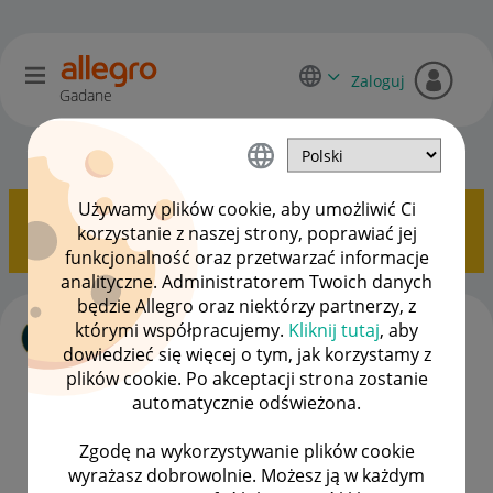
Zaloguj
Gadane
Dyskusje kupujących
OPCJE
Używamy plików cookie, aby umożliwić Ci
Pokazywanie tematów z etykietą
Licytacja
.
Pokaż
korzystanie z naszej strony, poprawiać jej
wszystkie tematy
funkcjonalność oraz przetwarzać informacje
analityczne. Administratorem Twoich danych
będzie Allegro oraz niektórzy partnerzy, z
Sprzedający nie chce zrealizować
którymi współpracujemy.
Kliknij tutaj
, aby
zamówienia ze względu na zbyt niską
dowiedzieć się więcej o tym, jak korzystamy z
kwotę w licytacji.
plików cookie. Po akceptacji strona zostanie
autor
ReevoX
z
‎09-08-2024
21:18
automatycznie odświeżona.
Ostatnio opublikowano w dniu
‎10-08-2024
12:58
, autor
milka1234567890
Zgodę na wykorzystywanie plików cookie
wyrażasz dobrowolnie. Możesz ją w każdym
ODPOWIEDZI
WYŚWIETLEŃ
4
633