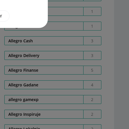
Allegro AD02E4X8E0
1
Y
Allegro Care
1
Allegro Cash
3
Allegro Delivery
3
Allegro Finanse
5
Allegro Gadane
4
allegro gamexp
2
Allegro Inspiruje
2
Allegro Lokalnie
2