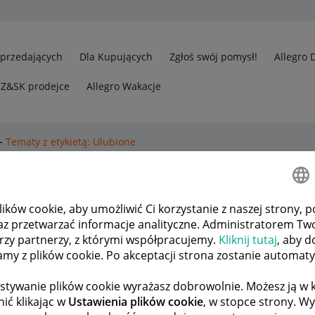
Sprzedających
Dla Kupujących
Zgłoś swój pomysł!
Allegro 
CZ&SK prodejce
Allegro Wakacje
Tematy z etykietą: Ulubione
wszystkie tematy
ków cookie, aby umożliwić Ci korzystanie z naszej strony, p
az przetwarzać informacje analityczne. Administratorem Tw
esyłek w ulubionych.
1
182
órzy partnerzy, z którymi współpracujemy.
Kliknij tutaj
, aby d
tamy z plików cookie. Po akceptacji strona zostanie automat
ODPOWIEDŹ
WYŚWIETLEŃ
tor
_HolaOla_
stywanie plików cookie wyrażasz dobrowolnie. Możesz ją 
ić klikając w
Ustawienia plików cookie
, w stopce strony. W
cja zaorana?
19
2422