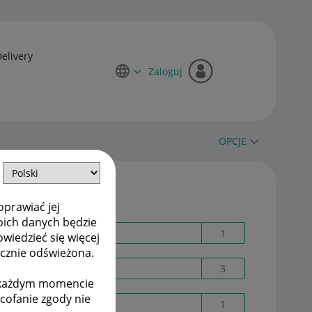
Delivery
Zaloguj
OPCJE
Etykiety
oprawiać jej
oich danych będzie
@ Sa_nova
1
owiedzieć się więcej
ycznie odświeżona.
Adres dostawy
3
w każdym momencie
ycofanie zgody nie
AI
1