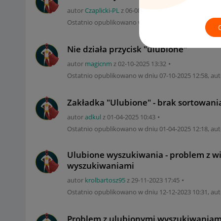
autor
Czaplicki-PL
z
‎06-08-2024
13:55
Ostatnio opublikowano w dniu
‎03-02-2026
09:05
, au
Nie działa przycisk "ulubione"
autor
magicnm
z
‎02-10-2025
13:32
Ostatnio opublikowano w dniu
‎07-10-2025
12:58
, au
Zakładka "Ulubione" - brak sortowani
autor
adkul
z
‎01-04-2025
10:43
Ostatnio opublikowano w dniu
‎01-04-2025
12:18
, au
Ulubione wyszukiwania - problem z w
wyszukiwaniami
autor
krolbartosz95
z
‎29-11-2023
17:45
Ostatnio opublikowano w dniu
‎12-12-2023
10:31
, au
Problem z ulubionymi wyszukiwaniam