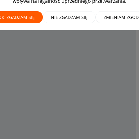
wpływa na legalność uprzedniego przetwarzania.
OK, ZGADZAM SIĘ
NIE ZGADZAM SIĘ
ZMIENIAM ZGOD