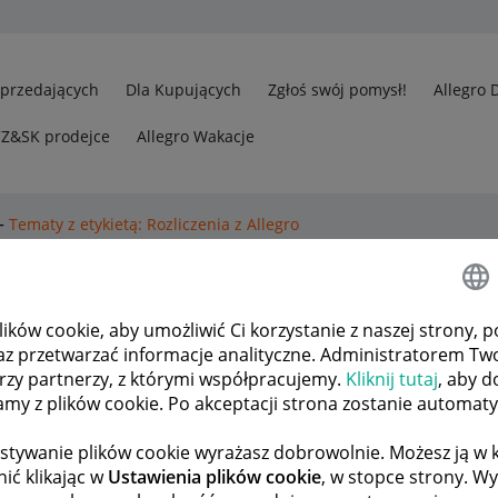
Sprzedających
Dla Kupujących
Zgłoś swój pomysł!
Allegro 
CZ&SK prodejce
Allegro Wakacje
Tematy z etykietą: Rozliczenia z Allegro
egro
.
Pokaż wszystkie tematy
ków cookie, aby umożliwić Ci korzystanie z naszej strony, p
az przetwarzać informacje analityczne. Administratorem Tw
odków
3
863
órzy partnerzy, z którymi współpracujemy.
Kliknij tutaj
, aby d
tamy z plików cookie. Po akceptacji strona zostanie automat
ODPOWIEDZI
WYŚWIETLEŃ
tor
LEW433
stywanie plików cookie wyrażasz dobrowolnie. Możesz ją 
ić klikając w
Ustawienia plików cookie
, w stopce strony. W