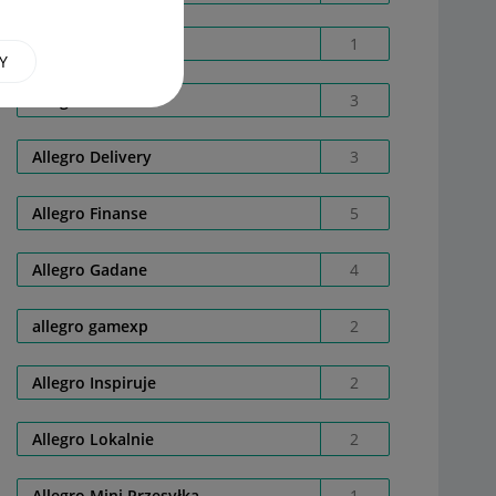
Allegro Care
1
Y
Allegro Cash
3
Allegro Delivery
3
Allegro Finanse
5
Allegro Gadane
4
allegro gamexp
2
Allegro Inspiruje
2
Allegro Lokalnie
2
Allegro Mini Przesyłka
1