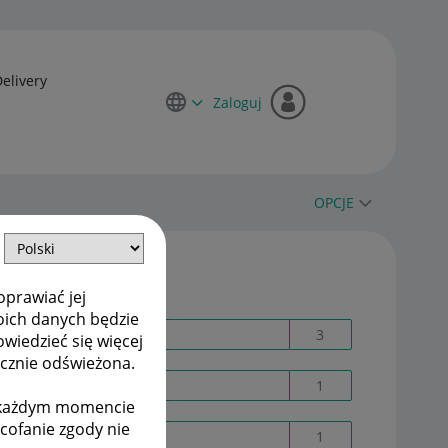
Delivery
Zaloguj
OPCJE
Etykiety
oprawiać jej
oich danych będzie
Adres dostawy
3
owiedzieć się więcej
ycznie odświeżona.
AI
1
w każdym momencie
ycofanie zgody nie
Allegro AD02E4X8E0
1